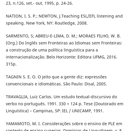
23, n.126, set.- out. 1995, p. 24-26.
NATION, I. S. P.; NEWTON, J.Teaching ESL/EFL listening and
speaking. New York, NY: Routledge, 2008.
SARMENTO, S; ABREU-E-LIMA, D. M.; MORAES FILHO, W. B.
(Org.) Do Inglês sem Fronteiras ao Idiomas sem Fronteiras:
a construção de uma política linguística para a
internacionalização. Belo Horizonte: Editora UFMG, 2016.
315p.
TAGNIN S. E. O. O jeito que a gente diz: expressões
convencionais e idiomáticas. São Paulo: Disal, 2005.
TRAVAGLIA, Luiz Carlos. Um estudo textual-discursivo do
verbo no português. 1991. 330 + 124 p. Tese (Doutorado em
Linguística) – Campinas, SP: IEL / UNICAMP, 1991.
YAMAMOTO, M. I. Considerações sobre o ensino de PLE em
contexto de ensino superior. Domínios de Lingu@gem, v. 8,