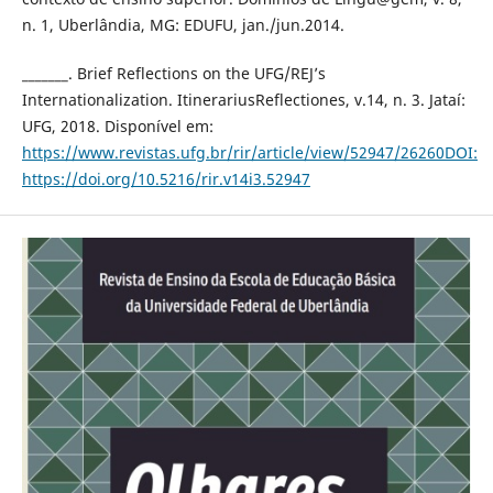
n. 1, Uberlândia, MG: EDUFU, jan./jun.2014.
_______. Brief Reflections on the UFG/REJ’s
Internationalization. ItinerariusReflectiones, v.14, n. 3. Jataí:
UFG, 2018. Disponível em:
https://www.revistas.ufg.br/rir/article/view/52947/26260DOI:
https://doi.org/10.5216/rir.v14i3.52947