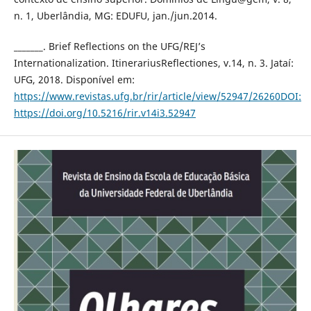
n. 1, Uberlândia, MG: EDUFU, jan./jun.2014.
_______. Brief Reflections on the UFG/REJ’s
Internationalization. ItinerariusReflectiones, v.14, n. 3. Jataí:
UFG, 2018. Disponível em:
https://www.revistas.ufg.br/rir/article/view/52947/26260DOI:
https://doi.org/10.5216/rir.v14i3.52947