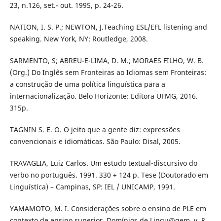
23, n.126, set.- out. 1995, p. 24-26.
NATION, I. S. P.; NEWTON, J.Teaching ESL/EFL listening and
speaking. New York, NY: Routledge, 2008.
SARMENTO, S; ABREU-E-LIMA, D. M.; MORAES FILHO, W. B.
(Org.) Do Inglês sem Fronteiras ao Idiomas sem Fronteiras:
a construção de uma política linguística para a
internacionalização. Belo Horizonte: Editora UFMG, 2016.
315p.
TAGNIN S. E. O. O jeito que a gente diz: expressões
convencionais e idiomáticas. São Paulo: Disal, 2005.
TRAVAGLIA, Luiz Carlos. Um estudo textual-discursivo do
verbo no português. 1991. 330 + 124 p. Tese (Doutorado em
Linguística) – Campinas, SP: IEL / UNICAMP, 1991.
YAMAMOTO, M. I. Considerações sobre o ensino de PLE em
contexto de ensino superior. Domínios de Lingu@gem, v. 8,