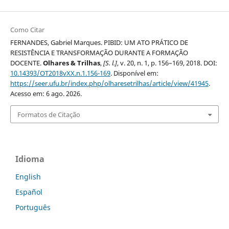
Como Citar
FERNANDES, Gabriel Marques. PIBID: UM ATO PRÁTICO DE
RESISTÊNCIA E TRANSFORMAÇÃO DURANTE A FORMAÇÃO
DOCENTE.
Olhares & Trilhas
,
[S. l.]
, v. 20, n. 1, p. 156–169, 2018. DOI:
10.14393/OT2018vXX.n.1.156-169
. Disponível em:
https://seer.ufu.br/index.php/olharesetrilhas/article/view/41945
.
Acesso em: 6 ago. 2026.
Formatos de Citação
Idioma
English
Español
Português