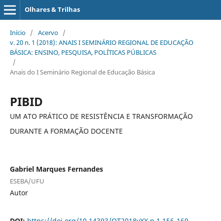
Olhares & Trilhas
Início
/
Acervo
/
v. 20 n. 1 (2018): ANAIS I SEMINÁRIO REGIONAL DE EDUCAÇÃO
BÁSICA: ENSINO, PESQUISA, POLÍTICAS PÚBLICAS
/
Anais do I Seminário Regional de Educação Básica
PIBID
UM ATO PRÁTICO DE RESISTÊNCIA E TRANSFORMAÇÃO
DURANTE A FORMAÇÃO DOCENTE
Gabriel Marques Fernandes
ESEBA/UFU
Autor
DOI:
https://doi.org/10.14393/OT2018vXX.n.1.156-169