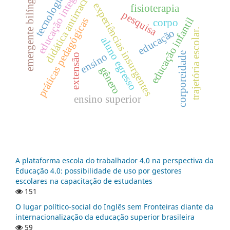
educação integral
didática antirracista
emergente bilíngue
tecnologia
experiências insurgentes
fisioterapia
pesquisa
práticas pedagógicas
educação infantil
corpo
trajetória escolar.
educação
aluno egresso
corporeidade
ensino
extensão
gênero
ensino superior
A plataforma escola do trabalhador 4.0 na perspectiva da
Educação 4.0: possibilidade de uso por gestores
escolares na capacitação de estudantes
151
O lugar político-social do Inglês sem Fronteiras diante da
internacionalização da educação superior brasileira
59