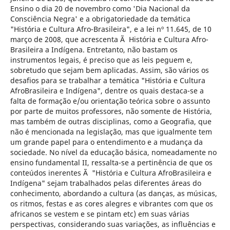
Ensino o dia 20 de novembro como 'Dia Nacional da
Consciência Negra' e a obrigatoriedade da temática
"História e Cultura Afro-Brasileira", e a lei nº 11.645, de 10
março de 2008, que acrescenta Ã História e Cultura Afro-
Brasileira a Indígena. Entretanto, não bastam os
instrumentos legais, é preciso que as leis peguem e,
sobretudo que sejam bem aplicadas. Assim, são vários os
desafios para se trabalhar a temática "História e Cultura
AfroBrasileira e Indígena", dentre os quais destaca-se a
falta de formação e/ou orientação teórica sobre o assunto
por parte de muitos professores, não somente de História,
mas também de outras disciplinas, como a Geografia, que
não é mencionada na legislação, mas que igualmente tem
um grande papel para o entendimento e a mudança da
sociedade. No nível da educação básica, nomeadamente no
ensino fundamental II, ressalta-se a pertinência de que os
conteúdos inerentes Ã "História e Cultura AfroBrasileira e
Indígena" sejam trabalhados pelas diferentes áreas do
conhecimento, abordando a cultura (as danças, as músicas,
os ritmos, festas e as cores alegres e vibrantes com que os
africanos se vestem e se pintam etc) em suas várias
perspectivas, considerando suas variações, as influências e