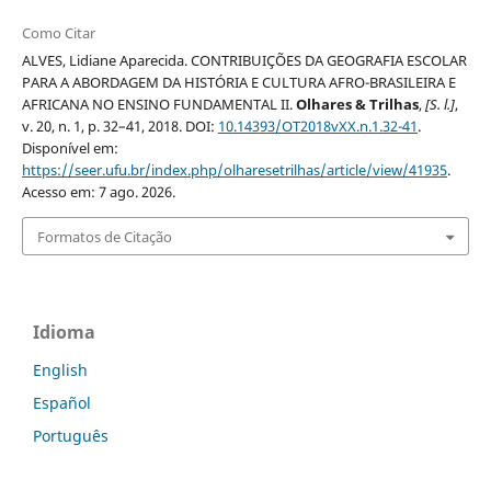
Como Citar
ALVES, Lidiane Aparecida. CONTRIBUIÇÕES DA GEOGRAFIA ESCOLAR
PARA A ABORDAGEM DA HISTÓRIA E CULTURA AFRO-BRASILEIRA E
AFRICANA NO ENSINO FUNDAMENTAL II.
Olhares & Trilhas
,
[S. l.]
,
v. 20, n. 1, p. 32–41, 2018. DOI:
10.14393/OT2018vXX.n.1.32-41
.
Disponível em:
https://seer.ufu.br/index.php/olharesetrilhas/article/view/41935
.
Acesso em: 7 ago. 2026.
Formatos de Citação
Idioma
English
Español
Português