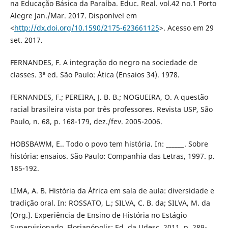
na Educação Básica da Paraíba. Educ. Real. vol.42 no.1 Porto
Alegre Jan./Mar. 2017. Disponível em
<
http://dx.doi.org/10.1590/2175-623661125
>. Acesso em 29
set. 2017.
FERNANDES, F. A integração do negro na sociedade de
classes. 3ª ed. São Paulo: Ática (Ensaios 34). 1978.
FERNANDES, F.; PEREIRA, J. B. B.; NOGUEIRA, O. A questão
racial brasileira vista por três professores. Revista USP, São
Paulo, n. 68, p. 168-179, dez./fev. 2005-2006.
HOBSBAWM, E.. Todo o povo tem história. In: ______. Sobre
história: ensaios. São Paulo: Companhia das Letras, 1997. p.
185-192.
LIMA, A. B. História da África em sala de aula: diversidade e
tradição oral. In: ROSSATO, L.; SILVA, C. B. da; SILVA, M. da
(Org.). Experiência de Ensino de História no Estágio
Supervisionado. Florianópolis: Ed. da Udesc, 2011. p. 289-