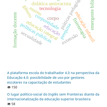
emergente bilíngue
práticas pedagógicas
didática antirracista
gênero
ensino
tecnologia
educação infantil
formação docente
corporeidade
corpo
fisioterapia
educação integral
políticas públicas
pesquisa
educação
sexualidade
extensão
A plataforma escola do trabalhador 4.0 na perspectiva da
Educação 4.0: possibilidade de uso por gestores
escolares na capacitação de estudantes
150
O lugar político-social do Inglês sem Fronteiras diante da
internacionalização da educação superior brasileira
58