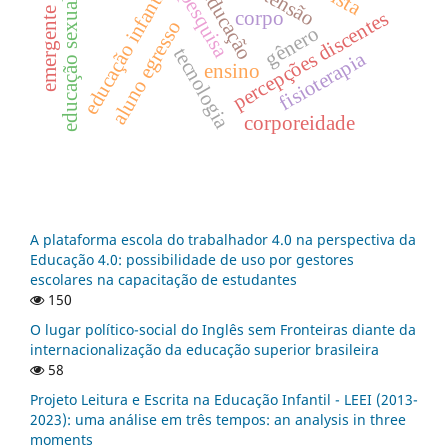
emergente bilíngue
extensão
educação infantil
educação
pesquisa
educação sexual
corpo
percepções discentes
aluno egresso
gênero
tecnologia
fisioterapia
ensino
corporeidade
A plataforma escola do trabalhador 4.0 na perspectiva da
Educação 4.0: possibilidade de uso por gestores
escolares na capacitação de estudantes
150
O lugar político-social do Inglês sem Fronteiras diante da
internacionalização da educação superior brasileira
58
Projeto Leitura e Escrita na Educação Infantil - LEEI (2013-
2023): uma análise em três tempos: an analysis in three
moments