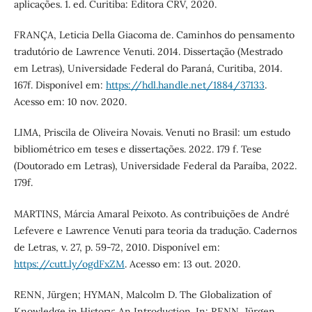
aplicações. 1. ed. Curitiba: Editora CRV, 2020.
FRANÇA, Leticia Della Giacoma de. Caminhos do pensamento
tradutório de Lawrence Venuti. 2014. Dissertação (Mestrado
em Letras), Universidade Federal do Paraná, Curitiba, 2014.
167f. Disponível em:
https://hdl.handle.net/1884/37133
.
Acesso em: 10 nov. 2020.
LIMA, Priscila de Oliveira Novais. Venuti no Brasil: um estudo
bibliométrico em teses e dissertações. 2022. 179 f. Tese
(Doutorado em Letras), Universidade Federal da Paraíba, 2022.
179f.
MARTINS, Márcia Amaral Peixoto. As contribuições de André
Lefevere e Lawrence Venuti para teoria da tradução. Cadernos
de Letras, v. 27, p. 59-72, 2010. Disponível em:
https://cutt.ly/ogdFxZM
. Acesso em: 13 out. 2020.
RENN, Jürgen; HYMAN, Malcolm D. The Globalization of
Knowledge in History: An Introduction. In: RENN, Jürgen