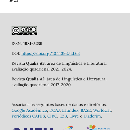
22
ISSN:
1981-5239
.
DOI:
https://doi.org/10.14393/LL63
Revista
Qualis A3
, área de Linguística e Literatura,
avaliação quadrienal 2021-2024.
Revista
Qualis A2
, área de Linguística e Literatura,
avaliação quadrienal 2017-2020.
Associada às seguintes bases de dados e diretórios:
Google Acadêmico
,
DOAJ
,
Latindex
,
BASE
,
WorldCat
,
Periódicos CAPES
,
CIRC
,
EZ3
,
Livre
e
Diadorim
.