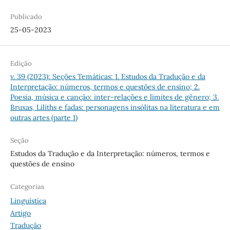
Publicado
25-05-2023
Edição
v. 39 (2023): Seções Temáticas: 1. Estudos da Tradução e da
Interpretação: números, termos e questões de ensino; 2.
Poesia, música e canção: inter-relações e limites de gênero; 3.
Bruxas, Liliths e fadas: personagens insólitas na literatura e em
outras artes (parte 1)
Seção
Estudos da Tradução e da Interpretação: números, termos e
questões de ensino
Categorias
Linguística
Artigo
Tradução