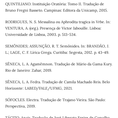
QUINTILIANO. Instituição Oratória: Tomo II. Tradução de
Bruno Fregni Basseto. Campinas: Editora da Unicamp, 2015.
RODRIGUES, N. S. Messalina ou Aphrodita tragica in Vrbe. In:
VENTURA, A. (org.). Presença de Victor Jabouille. Lisboa:
Universidade de Lisboa, 2003. p. 513-534.
SEMÔNIDES; ASSUNÇÃO, R. T. Semônides. In: BRANDÃO, J.
L.; LAGE, C. F. Lírica Grega. Curitiba: Segesta, 2012. p. 43-49.
SÊNECA, L. A. Agamêmnon. Tradução de Mário da Gama Kury.
Rio de Janeiro: Zahar, 2019.
SÊNECA, L. A. Fedra. Tradução de Camila Machado Reis. Belo
Horizonte: LABED/FALE/UFMG, 2021.
SÓFOCLES. Electra. Tradução de Trajano Vieira. São Paulo:
Perspectiva, 2019.
TÁCITO. Anais. Tradução de José Liberato Freire de Carvalho.