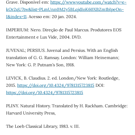
Grave. Disponível em:
https://www.youtube.com/watch?v=e-
kOr2qU7tw&list=PLmUnn0M2y5BLqjdIoK60XBZm1bIpeOn-
I&index=11
. Acesso em: 20 jan. 2024.
IMPERIUM: Nero. Direção de Paul Marcus. Produtores EOS
Entertainment e Lux Vide, 2004. DVD.
JUVENAL; PERSIUS. Juvenal and Persius. With an English
translation of G. G. Ramsay. London: William Heinemann;
New York: G. P. Putnam’s Son, 1918.
LEVICK, B. Claudius. 2. ed. London/New York: Routledge,
2015.
https://doi.org/10.4324/9781315723815
DOI:
https://doi.org/10.4324/9781315723815
PLINY. Natural History. Translated by H. Rackham. Cambridge:
Harvard University Press,
The Loeb Classical Library, 1983. v. III.