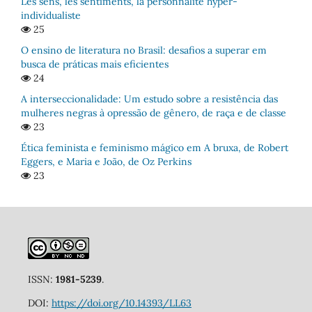
Les sens, les sentiments, la personnalité hyper-
individualiste
25
O ensino de literatura no Brasil: desafios a superar em
busca de práticas mais eficientes
24
A interseccionalidade: Um estudo sobre a resistência das
mulheres negras à opressão de gênero, de raça e de classe
23
Ética feminista e feminismo mágico em A bruxa, de Robert
Eggers, e Maria e João, de Oz Perkins
23
ISSN:
1981-5239
.
DOI:
https://doi.org/10.14393/LL63