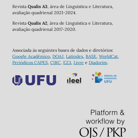
Revista
Qualis A3
, área de Linguística e Literatura,
avaliação quadrienal 2021-2024.
Revista
Qualis A2
, área de Linguística e Literatura,
avaliação quadrienal 2017-2020.
Associada às seguintes bases de dados e diretórios:
Google Acadêmico
,
DOAJ
,
Latindex
,
BASE
,
WorldCat
,
Periódicos CAPES
,
CIRC
,
EZ3
,
Livre
e
Diadorim
.