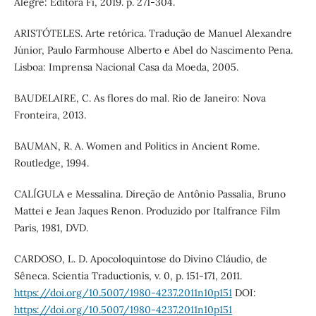
Alegre: Editora Fi, 2019. p. 271-304.
ARISTÓTELES. Arte retórica. Tradução de Manuel Alexandre
Júnior, Paulo Farmhouse Alberto e Abel do Nascimento Pena.
Lisboa: Imprensa Nacional Casa da Moeda, 2005.
BAUDELAIRE, C. As flores do mal. Rio de Janeiro: Nova
Fronteira, 2013.
BAUMAN, R. A. Women and Politics in Ancient Rome.
Routledge, 1994.
CALÍGULA e Messalina. Direção de Antônio Passalia, Bruno
Mattei e Jean Jaques Renon. Produzido por Italfrance Film
Paris, 1981, DVD.
CARDOSO, L. D. Apocoloquintose do Divino Cláudio, de
Sêneca. Scientia Traductionis, v. 0, p. 151-171, 2011.
https://doi.org/10.5007/1980-4237.2011n10p151
DOI:
https://doi.org/10.5007/1980-4237.2011n10p151