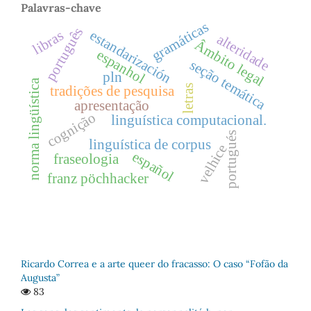
Palavras-chave
gramáticas
português
estandarización
libras
alteridade
Âmbito legal
espanhol
seção temática
pln
norma lingüística
letras
tradições de pesquisa
apresentação
cognição
linguística computacional.
portugués
linguística de corpus
velhice
español
fraseologia
franz pöchhacker
Ricardo Correa e a arte queer do fracasso: O caso “Fofão da
Augusta”
83