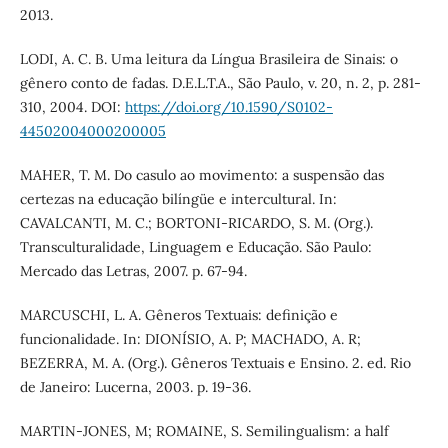
2013.
LODI, A. C. B. Uma leitura da Língua Brasileira de Sinais: o
gênero conto de fadas. D.E.L.T.A., São Paulo, v. 20, n. 2, p. 281-
310, 2004. DOI:
https://doi.org/10.1590/S0102-
44502004000200005
MAHER, T. M. Do casulo ao movimento: a suspensão das
certezas na educação bilíngüe e intercultural. In:
CAVALCANTI, M. C.; BORTONI-RICARDO, S. M. (Org.).
Transculturalidade, Linguagem e Educação. São Paulo:
Mercado das Letras, 2007. p. 67-94.
MARCUSCHI, L. A. Gêneros Textuais: definição e
funcionalidade. In: DIONÍSIO, A. P; MACHADO, A. R;
BEZERRA, M. A. (Org.). Gêneros Textuais e Ensino. 2. ed. Rio
de Janeiro: Lucerna, 2003. p. 19-36.
MARTIN-JONES, M; ROMAINE, S. Semilingualism: a half