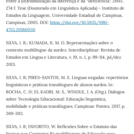
entre a (in)visibilização da diferença e da “deficiência”. 2005.
274 f. Tese (Doutorado em Linguística Aplicada) – Instituto de
Estudos da Linguagem, Universidade Estadual de Campinas,
Campinas, 2005. DOI:
https://doi.org/10.5935/1981-
4755.20180030
SILVA, I. R.; KUMADA, K. M. O. Representações sobre o
contexto multilíngue da surdez. Interdisciplinar: Revista de
Estudos em Língua e Literatura, v. 19, n. 1, p. 99-114, jul/dez
2013.
SILVA, I. R; PIRES-SANTOS, M. E. Línguas negadas: repertórios
linguísticos e práticas translíngues de alunos surdos. In:
ROCHA, C. H; EL KADRI, M. S., WINDLE, J. A. (Org.). Diálogos
sobre Tecnologia Educacional: Educação linguística,
mobilidade e práticas translíngues. Campinas: Pontes, 2017. p.
269-302.
SILVA, I. R; FAVORITO, W. Reflexões Sobre o Estatuto das
línguas nos Contextos Bi-multilíngues de Educação para