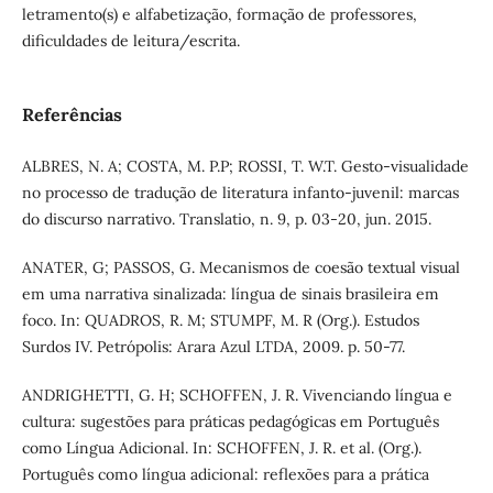
letramento(s) e alfabetização, formação de professores,
dificuldades de leitura/escrita.
Referências
ALBRES, N. A; COSTA, M. P.P; ROSSI, T. W.T. Gesto-visualidade
no processo de tradução de literatura infanto-juvenil: marcas
do discurso narrativo. Translatio, n. 9, p. 03-20, jun. 2015.
ANATER, G; PASSOS, G. Mecanismos de coesão textual visual
em uma narrativa sinalizada: língua de sinais brasileira em
foco. In: QUADROS, R. M; STUMPF, M. R (Org.). Estudos
Surdos IV. Petrópolis: Arara Azul LTDA, 2009. p. 50-77.
ANDRIGHETTI, G. H; SCHOFFEN, J. R. Vivenciando língua e
cultura: sugestões para práticas pedagógicas em Português
como Língua Adicional. In: SCHOFFEN, J. R. et al. (Org.).
Português como língua adicional: reflexões para a prática