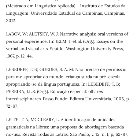
(Mestrado em Linguística Aplicada) – Instituto de Estudos da
Linguagem, Universidade Estadual de Campinas, Campinas,
2012.
LABOV, W; ALETSKY, W. J. Narrative analysis: oral versions of
personal experience. In: JELM, J. et al. (Org.). Essays on the
verbal and visual arts. Seattle: Washington University Press,
1967. p. 12-44.
LEBEDEFF, T. B; GUEDES, S. A. M. Não preciso de permissão
para me apropriar do mundo: criança surda na pré-escola
apropriando-se da língua portuguesa. In: LEBEDEFF, T. B;
PEREIRA, I.L.S. (Org.). Educação especial: olhares
interdisciplinares. Passo Fundo: Editora Universitária, 2005, p.
72-87.
LEITE, T. A; MCCLEARY, L. A identificação de unidades
gramaticais na Libras: uma proposta de abordagem baseada-
no-uso. Revista Todas as Letras, São Paulo, v. 15, n. 1, p, 62-87,