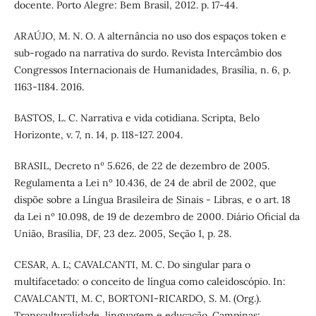
docente. Porto Alegre: Bem Brasil, 2012. p. 17-44.
ARAÚJO, M. N. O. A alternância no uso dos espaços token e
sub-rogado na narrativa do surdo. Revista Intercâmbio dos
Congressos Internacionais de Humanidades, Brasília, n. 6, p.
1163-1184. 2016.
BASTOS, L. C. Narrativa e vida cotidiana. Scripta, Belo
Horizonte, v. 7, n. 14, p. 118-127. 2004.
BRASIL, Decreto nº 5.626, de 22 de dezembro de 2005.
Regulamenta a Lei nº 10.436, de 24 de abril de 2002, que
dispõe sobre a Língua Brasileira de Sinais - Libras, e o art. 18
da Lei nº 10.098, de 19 de dezembro de 2000. Diário Oficial da
União, Brasília, DF, 23 dez. 2005, Seção 1, p. 28.
CESAR, A. L; CAVALCANTI, M. C. Do singular para o
multifacetado: o conceito de língua como caleidoscópio. In:
CAVALCANTI, M. C, BORTONI-RICARDO, S. M. (Org.).
Transculturalidade, linguagem e educação. Campinas: