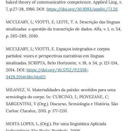
baked theory of communicative competence. Applied Ling, v.
7, p.27-38, 1986. DOI:
https://doi.org/10.1093/applin/7.1.26
MCCLEARY, L; VIOTTI, E; LEITE, T. A. Descrição das línguas
sinalizadas: a questão da transcrição de dados. Alfa, v. 1, n. 54,
p. 265-289, 2010.
MCCLEARY, L; VIOTTI, E. Espaços integrados e corpos
partidos: vozes e perspectivas narrativas em línguas
sinalizadas. SCRIPTA, Belo Horizonte, v. 18, n 34, p. 121-134,
2014. DOI:
https://doi.org/10.5752/P.2358-
3428.2014v18n34p121
MILANEZ, N. Materialidades da paixão: sentidos para uma
semiologia do corpo. In: CURCINO, L; PIOVEZANE, C;
SARGENTINI, V (Org.). Discurso, Semiologia e História. São
Carlos: Claraluz, 2011. p. 177-220.
MOITA LOPES, L. (Org.). Por uma linguística Aplicada
Indisciplinar. São Paulo: Parábola, 2006.