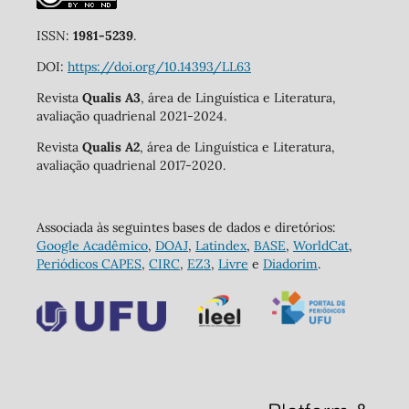
ISSN:
1981-5239
.
DOI:
https://doi.org/10.14393/LL63
Revista
Qualis A3
, área de Linguística e Literatura,
avaliação quadrienal 2021-2024.
Revista
Qualis A2
, área de Linguística e Literatura,
avaliação quadrienal 2017-2020.
Associada às seguintes bases de dados e diretórios:
Google Acadêmico
,
DOAJ
,
Latindex
,
BASE
,
WorldCat
,
Periódicos CAPES
,
CIRC
,
EZ3
,
Livre
e
Diadorim
.