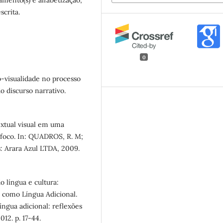
mento(s) e alfabetização,
scrita.
0
o-visualidade no processo
o discurso narrativo.
xtual visual em uma
em foco. In: QUADROS, R. M;
s: Arara Azul LTDA, 2009.
 língua e cultura:
 como Língua Adicional.
íngua adicional: reflexões
012. p. 17-44.