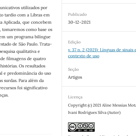
nicativos utilizados por
Publicado
ato tardio com a Libras em
30-12-2021
tica Aplicada, que concebem
a, tomaremos como base os
as em um programa bilíngue
Edição
estado de São Paulo. Trata-
v. 37 n. 2 (2021): Línguas de sinais
pesquisa qualitativa e
contexto de uso
r de filmagens de quatro
histórias. Os resultados
Seção
al e predominância do uso
Artigos
as surdas. Para além da
ecursos foi significativo
nças.
Licença
Copyright (c) 2021 Aline Messias Mot
Ivani Rodrigues Silva (Autor)