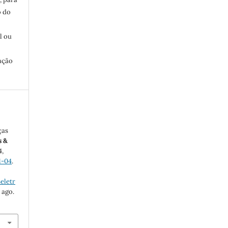
o do
:
l ou
ação
ças
s &
4,
1-04
.
eletr
 ago.