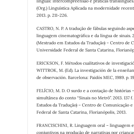
línguas: intercompreensão e práticas translíngues
(Org.) Linguística Aplicada na modernidade recent
2013. p. 211-226.
CASTRO, N. P. A tradução de fábulas seguindo asp
linguagem cinematográfica e da língua de sinais. 2
(Mestrado em Estudos da Tradução) – Centro de 
Universidade Federal de Santa Catarina, Florianópo
ERICKSON, F. Métodos cualitativos de investigació
WITTROK, M. (Ed). La investigación de la enseñanz
de observación. Barcelona: Paidós MEC, 1989. p. 1
FELÍCIO, M. D. O surdo e a contação de histórias –
simultânea do conto “Sinais no Metrô”. 2013. 137 f
Estudos da Tradução) – Centro de Comunicação e 
Federal de Santa Catarina, Florianópolis, 2013.
FRANCISCHINI, R. Linguagem oral – linguagem es
conjuntivos na produção de narrativas por crianç