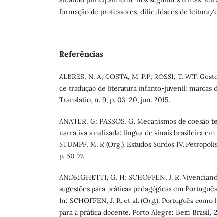
atuando principalmente nos seguintes temas: letra
formação de professores, dificuldades de leitura/e
Referências
ALBRES, N. A; COSTA, M. P.P; ROSSI, T. W.T. Gest
de tradução de literatura infanto-juvenil: marcas d
Translatio, n. 9, p. 03-20, jun. 2015.
ANATER, G; PASSOS, G. Mecanismos de coesão te
narrativa sinalizada: língua de sinais brasileira 
STUMPF, M. R (Org.). Estudos Surdos IV. Petrópoli
p. 50-77.
ANDRIGHETTI, G. H; SCHOFFEN, J. R. Vivenciando
sugestões para práticas pedagógicas em Português
In: SCHOFFEN, J. R. et al. (Org.). Português como l
para a prática docente. Porto Alegre: Bem Brasil, 2