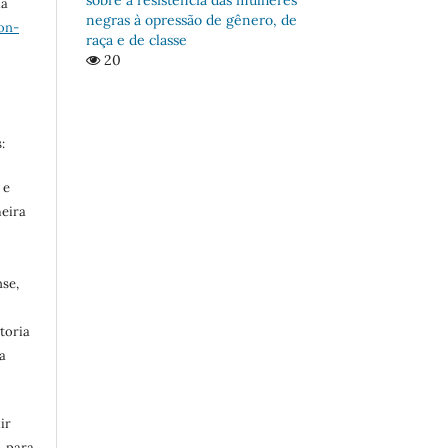
ma
negras à opressão de gênero, de
on-
raça e de classe
20
:
 e
meira
se,
toria
a
ir
, para