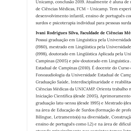
Unicamp, conclusão 2019. Atualmente é aluna de 
de Ciências Médicas, FCM - Unicamp. Tem exper
desenvolvimento infantil, ensino de português c
surdos e psicoterapia individual para pessoas surd
Ivani Rodrigues Silva, Faculdade de Ciências 
Possui graduação em Linguística pela Universida
(1980), mestrado em Lingüística pela Universidad
(1998), doutorado em Lingüística Aplicada pela Un
Campinas (2005) e pós-doutorado em Linguística 
Estadual de Campinas (2010). É docente do Curs
Fonoaudiologia da Universidade Estadual de Camp
Graduação Saúde, Interdisciplinaridade e reabilit
Ciências Médicas da UNICAMP. Orienta trabalho no
Iniciação Científica (desde 2005), Aprimoramento
graduação latu-sensu (desde 1995) e Mestrado (de
na área de Educação de Surdos (formação de prof
Bilíngue, Letramento(s) na diversidade, Construçã
ensino de português como L2) e na área de dificul