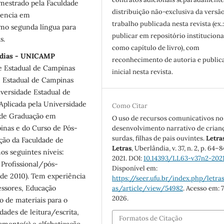
mestrado pela Faculdade
distribuição não-exclusiva da versã
iencia em
trabalho publicada nesta revista (ex.
omo segunda língua para
publicar em repositório instituciona
as.
como capítulo de livro), com
Médias - UNICAMP
reconhecimento de autoria e public
de Estadual de Campinas
inicial nesta revista.
e Estadual de Campinas
iversidade Estadual de
Aplicada pela Universidade
Como Citar
o de Graduação em
O uso de recursos comunicativos no
inas e do Curso de Pós-
desenvolvimento narrativo de crian
surdas, filhas de pais ouvintes.
Letra
ação da Faculdade de
Letras
, Uberlândia, v. 37, n. 2, p. 64–8
s seguintes níveis:
2021. DOI:
10.14393/LL63-v37n2-202
 Profissional/pós-
Disponível em:
sde 2010). Tem experiência
https://seer.ufu.br/index.php/letras
essores, Educação
as/article/view/54982
. Acesso em: 7
2026.
o de materiais para o
dades de leitura/escrita,
Formatos de Citação