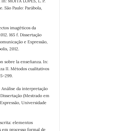
. In: MOITA LOPES, L. P.
e. São Paulo: Parábola,
ectos imagéticos da
012. 165 f. Dissertação
Comunicação e Expressão,
lis, 2012.
n sobre la enseñanza. In:
a II. Métodos cualitativos
95-299.
 Análise da interpretação
. Dissertação (Mestrado em
Expressão, Universidade
crita: elementos
as em processo formal de