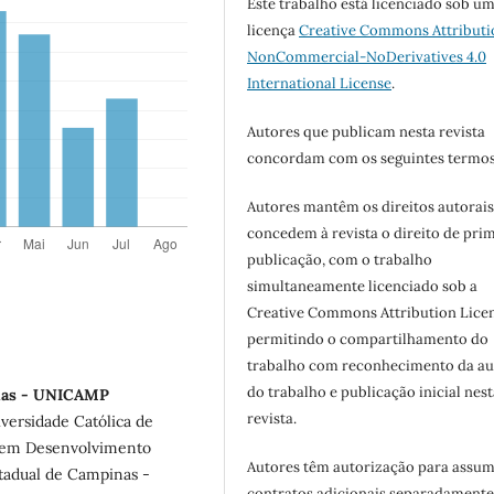
Este trabalho está licenciado sob u
licença
Creative Commons Attributi
NonCommercial-NoDerivatives 4.0
International License
.
Autores que publicam nesta revista
concordam com os seguintes termos
Autores mantêm os direitos autorais
concedem à revista o direito de pri
publicação, com o trabalho
simultaneamente licenciado sob a
Creative Commons Attribution Licen
permitindo o compartilhamento do
trabalho com reconhecimento da au
do trabalho e publicação inicial nest
dias - UNICAMP
revista.
iversidade Católica de
o em Desenvolvimento
Autores têm autorização para assum
stadual de Campinas -
contratos adicionais separadamente