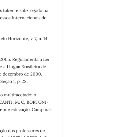
os token e sub-rogado na
essos Internacionais de
lo Horizonte, v. 7, n. 14,
 2005. Regulamenta a Lei
e a Língua Brasileira de
9 de dezembro de 2000.
Seção 1, p. 28.
o multifacetado: o
ALCANTI, M. C, BORTONI-
agem e educação. Campinas:
ção dos professores de