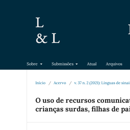
Sobre
Submissões
Atual
Arquivos
Início
/
Acervo
/
v. 37 n. 2 (2021): Línguas de sin
O uso de recursos comunica
crianças surdas, filhas de pa