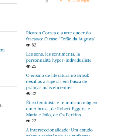
Âmbito legal
Ricardo Correa e a arte queer do
fracasso: O caso “Fofão da Augusta”
82
 em
Les sens, les sentiments, la
personnalité hyper-individualiste
25
O ensino de literatura no Brasil:
desafios a superar em busca de
práticas mais eficientes
22
Ética feminista e feminismo mágico
a,
em A bruxa, de Robert Eggers, e
Maria e João, de Oz Perkins
22
A interseccionalidade: Um estudo
sobre a resistência das mulheres