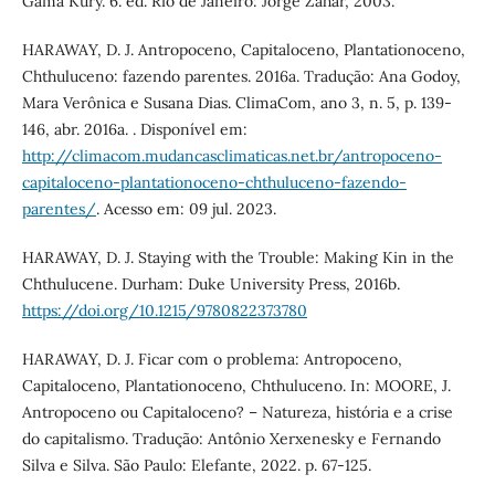
Gama Kury. 6. ed. Rio de Janeiro: Jorge Zahar, 2003.
HARAWAY, D. J. Antropoceno, Capitaloceno, Plantationoceno,
Chthuluceno: fazendo parentes. 2016a. Tradução: Ana Godoy,
Mara Verônica e Susana Dias. ClimaCom, ano 3, n. 5, p. 139-
146, abr. 2016a. . Disponível em:
http://climacom.mudancasclimaticas.net.br/antropoceno-
capitaloceno-plantationoceno-chthuluceno-fazendo-
parentes/
. Acesso em: 09 jul. 2023.
HARAWAY, D. J. Staying with the Trouble: Making Kin in the
Chthulucene. Durham: Duke University Press, 2016b.
https://doi.org/10.1215/9780822373780
HARAWAY, D. J. Ficar com o problema: Antropoceno,
Capitaloceno, Plantationoceno, Chthuluceno. In: MOORE, J.
Antropoceno ou Capitaloceno? – Natureza, história e a crise
do capitalismo. Tradução: Antônio Xerxenesky e Fernando
Silva e Silva. São Paulo: Elefante, 2022. p. 67-125.