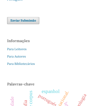
Enviar Submissão
Informações
Para Leitores
Para Autores
Para Bibliotecários
Palavras-chave
espanhol
fraseologia
portugués