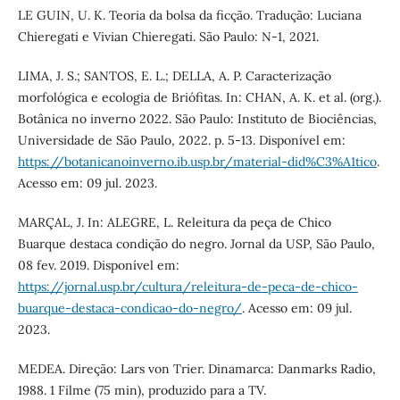
LE GUIN, U. K. Teoria da bolsa da ficção. Tradução: Luciana
Chieregati e Vivian Chieregati. São Paulo: N-1, 2021.
LIMA, J. S.; SANTOS, E. L.; DELLA, A. P. Caracterização
morfológica e ecologia de Briófitas. In: CHAN, A. K. et al. (org.).
Botânica no inverno 2022. São Paulo: Instituto de Biociências,
Universidade de São Paulo, 2022. p. 5-13. Disponível em:
https://botanicanoinverno.ib.usp.br/material-did%C3%A1tico
.
Acesso em: 09 jul. 2023.
MARÇAL, J. In: ALEGRE, L. Releitura da peça de Chico
Buarque destaca condição do negro. Jornal da USP, São Paulo,
08 fev. 2019. Disponível em:
https://jornal.usp.br/cultura/releitura-de-peca-de-chico-
buarque-destaca-condicao-do-negro/
. Acesso em: 09 jul.
2023.
MEDEA. Direção: Lars von Trier. Dinamarca: Danmarks Radio,
1988. 1 Filme (75 min), produzido para a TV.