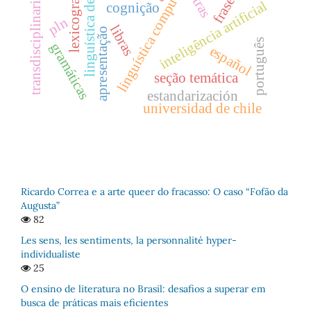
linguística computacional.
linguística de corpus
transdisciplinaridade
lexicografia
letras
inteligência artificial
cognição
pln
libras
apresentação
português
gramáticas
español
seção temática
estandarización
universidad de chile
Ricardo Correa e a arte queer do fracasso: O caso “Fofão da
Augusta”
82
Les sens, les sentiments, la personnalité hyper-
individualiste
25
O ensino de literatura no Brasil: desafios a superar em
busca de práticas mais eficientes