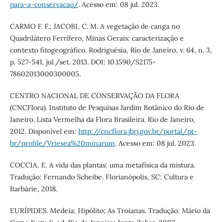
para-a-conservacao/
. Acesso em: 08 jul. 2023.
CARMO F. F.; JACOBI, C. M. A vegetação de canga no
Quadrilátero Ferrífero, Minas Gerais: caracterização e
contexto fitogeográfico. Rodriguésia, Rio de Janeiro, v. 64, n. 3,
p. 527-541, jul./set. 2013. DOI: 10.1590/S2175-
78602013000300005.
CENTRO NACIONAL DE CONSERVAÇÃO DA FLORA
(CNCFlora). Instituto de Pesquisas Jardim Botânico do Rio de
Janeiro. Lista Vermelha da Flora Brasileira. Rio de Janeiro,
2012. Disponível em:
http://cncflora.jbrj.gov.br/portal/pt-
br/profile/Vriesea%20minarum
. Acesso em: 08 jul. 2023.
COCCIA, E. A vida das plantas: uma metafísica da mistura.
Tradução: Fernando Scheibe. Florianópolis, SC: Cultura e
Barbárie, 2018.
EURÍPIDES. Medeia; Hipólito; As Troianas. Tradução: Mário da