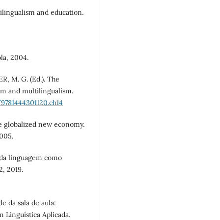
ilingualism and education.
la, 2004.
, M. G. (Ed.). The
sm and multilingualism.
/9781444301120.ch14
he globalized new economy.
2005.
a da linguagem como
2, 2019.
e da sala de aula:
 Linguística Aplicada.