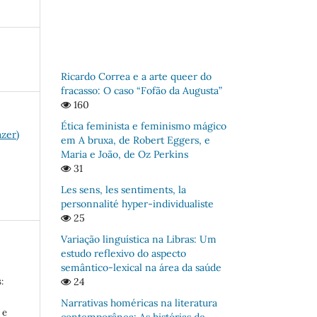
Ricardo Correa e a arte queer do
fracasso: O caso “Fofão da Augusta”
160
Ética feminista e feminismo mágico
azer)
em A bruxa, de Robert Eggers, e
Maria e João, de Oz Perkins
31
Les sens, les sentiments, la
personnalité hyper-individualiste
25
Variação linguística na Libras: Um
estudo reflexivo do aspecto
semântico-lexical na área da saúde
:
24
Narrativas homéricas na literatura
 e
contemporânea: As histórias de