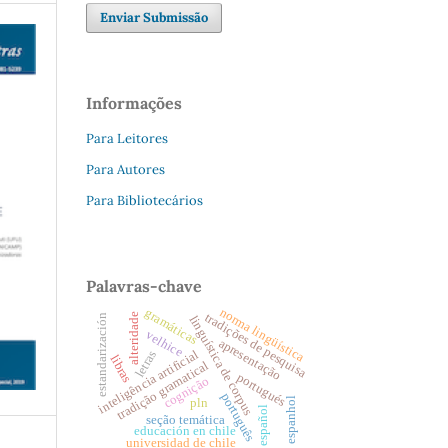
Enviar Submissão
Informações
Para Leitores
Para Autores
Para Bibliotecários
Palavras-chave
norma lingüística
gramáticas
tradições de pesquisa
alteridade
estandarización
linguística de corpus
velhice
apresentação
inteligência artificial
letras
libras
tradição gramatical
portugués
cognição
português
espanhol
pln
español
seção temática
educación en chile
universidad de chile