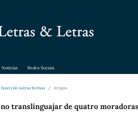
Notícias
Redes Sociais
(e fazer) de outras formas
/
Artigos
o no translinguajar de quatro moradora