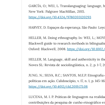
GARCÍA, O.; WEI, L. Translanguaging: language, b
New York: Palgrave MacMillan, 2015.
https://doi.org/10.4324/9780203120293
HARVEY, D. Espaços da esperança. São Paulo: Loyo
HELLER, M. Doing ethnography. In: WEI, L.; MOYER
Blackwell guide to research methods in bilinguali
Oxford: Blackwell, 2008.
https://doi.org/10.1002
HELLER, M. Language, skill and authenticity in t
Noves SL: Revista de sociolingüística, n. 2, p. 1-7, 
JUNG, N.; SILVA, R.C.; SANTOS, M.E.P. Etnografi
políticas em ação. Calidoscópio, v. 17, n. 1, p. 145-16
https://doi.org/10.4013/cld.2019.171.08
LUCENA, M. I. P. Práticas de linguagem na realidad
contribuições da pesquisa de cunho etnográfico em