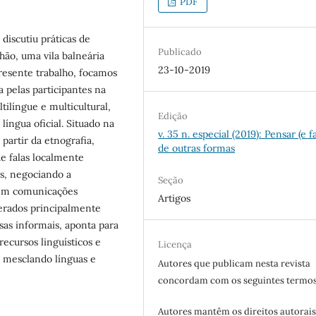
PDF
discutiu práticas de
Publicado
hão, uma vila balneária
23-10-2019
presente trabalho, focamos
 pelas participantes na
tilíngue e multicultural,
Edição
íngua oficial. Situado na
v. 35 n. especial (2019): Pensar (e f
 partir da etnografia,
de outras formas
e falas localmente
es, negociando a
Seção
 em comunicações
Artigos
gerados principalmente
sas informais, aponta para
ecursos linguísticos e
Licença
 mesclando línguas e
Autores que publicam nesta revista
concordam com os seguintes termos
Autores mantêm os direitos autorais