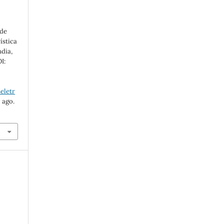
 de
ística
ndia,
I:
eletr
 ago.