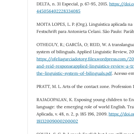
DELTA, n. 31 Especial, p. 67-95, 2015.
https://doi.
445056402228334085
MOITA LOPES, L. P. (Org.). Linguística aplicada n
Festschrift para Antonieta Celani. São Paulo: Paráb
OTHEGUY, R.; GARCÍA, O; REID, W. A translanguag
system of bilinguals. Applied Linguistic Review, 2
https://ofeliagarciadotorg.files.wordpress.com/
and-reid-responseapplied-linguistics-review-a-t
the-linguistic-system-of-bilinguals.pdf
. Acesso em
PRATT, M. L. Arts of the contact zone. Profession 1
RAJAGOPALAN, K. Exposing young children to Engl
language: the emerging role of world English. Tra
Aplicada, v. 48, n. 2, p. 185 196, 2009.
https://doi.
18132009000200002