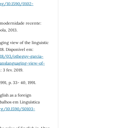
org/10.1590/0102-
a modernidade recente:
ola, 2013.
ing view of the linguistic
018. Disponível em:
2018/03/otheguy-garcia-
ranslanguaging-view-of-
: 3 fev. 2019.
991, p. 33- 40, 1991.
ish as a foreign
balhos em Linguística
org/10.1590/S0103-