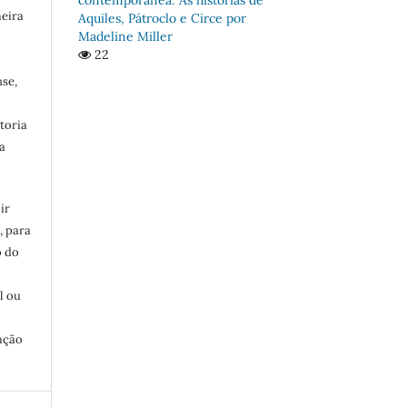
meira
Aquiles, Pátroclo e Circe por
Madeline Miller
22
se,
toria
a
ir
, para
o do
:
l ou
ação