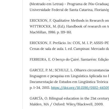
(Mestrado em Letras) – Programa de Pós-Graduaçã
Universidade Federal de Santa Catarina, Florianópo
ERICKSON, F. Qualitative Methods in Research on 
WITTROCKK, M. (Ed.). Handbook of research on te
MacMillan, 1986. p. 119-161.
ERICKSON, F. Prefácio. In: COX, M. I. P; ASSIS-PE
Cenas de sala de aula. 1. ed. Campinas: Mercado das
FERREIRA, E. O berço do Çairé. Santarém: Edição 
GARCEZ, P. M.; SCHULZ, L. Olhares circunstanciad
linguagem e pesquisa em Linguística Aplicada no 
Documentação de Estudos em Lingüística Teórica e 
p. 1-34, 2015.
https://doi.org/10.1590/0102-445
GARCÍA, O. Bilingual education in the 21st century
Malden, MA / Oxford: Wiley/Blackwell, 2009.