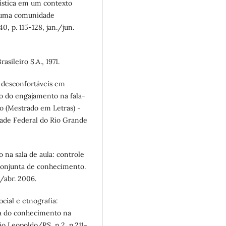
ística em um contexto
e uma comunidade
0, p. 115-128, jan./jun.
sileiro S.A., 1971.
 desconfortáveis em
ão do engajamento na fala-
ção (Mestrado em Letras) -
ade Federal do Rio Grande
 na sala de aula: controle
conjunta de conhecimento.
./abr. 2006.
cial e etnografia:
ta do conhecimento na
ão Leopoldo/RS, n.2, p.211-