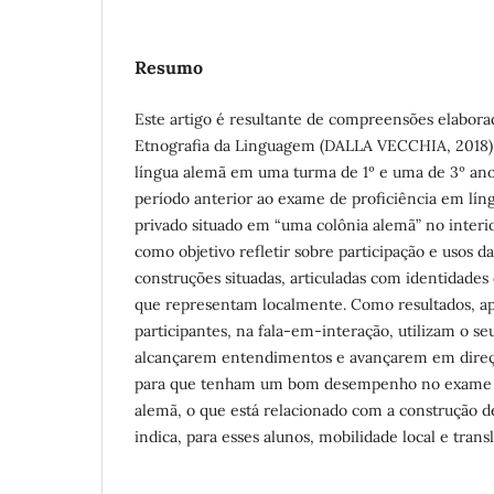
Resumo
Este artigo é resultante de compreensões elabor
Etnografia da Linguagem (DALLA VECCHIA, 2018)
língua alemã em uma turma de 1º e uma de 3º an
período anterior ao exame de proficiência em lí
privado situado em “uma colônia alemã” no interi
como objetivo refletir sobre participação e usos 
construções situadas, articuladas com identidades 
que representam localmente. Como resultados, a
participantes, na fala-em-interação, utilizam o se
alcançarem entendimentos e avançarem em direçã
para que tenham um bom desempenho no exame d
alemã, o que está relacionado com a construção 
indica, para esses alunos, mobilidade local e transl