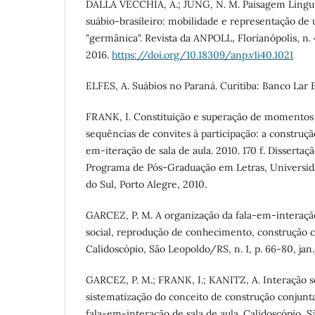
DALLA VECCHIA, A.; JUNG, N. M. Paisagem Lingu
suábio-brasileiro: mobilidade e representação d
"germânica". Revista da ANPOLL, Florianópolis, n. 4
2016.
https://doi.org/10.18309/anp.v1i40.1021
ELFES, A. Suábios no Paraná. Curitiba: Banco Lar Bra
FRANK, I. Constituição e superação de momentos
sequências de convites à participação: a construç
em-iteração de sala de aula. 2010. 170 f. Disserta
Programa de Pós-Graduação em Letras, Universid
do Sul, Porto Alegre, 2010.
GARCEZ, P. M. A organização da fala-em-interação
social, reprodução de conhecimento, construção 
Calidoscópio, São Leopoldo/RS, n. 1, p. 66-80, jan
GARCEZ, P. M.; FRANK, I.; KANITZ, A. Interação so
sistematização do conceito de construção conjun
fala-em-interação de sala de aula. Calidoscópio, S