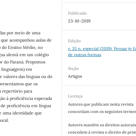
Publicado
23-10-2019
adas por meio de uma
 que acompanhou aulas de
Edição
o do Ensino Médio, no
v. 35 n. especial (2019): Pensar (e f
ngua alemã em um colégio
de outras formas
or do Paraná. Propomos
Seção
da língua(gem) em
Artigos
e valores das línguas ou do
presentamos que os
u repertório para
Licença
o à proficiência esperada
Autores que publicam nesta revista
e proficiência em língua
concordam com os seguintes termos
de uma identidade que
ocal.
Autores mantêm os direitos autorais
concedem à revista o direito de pri