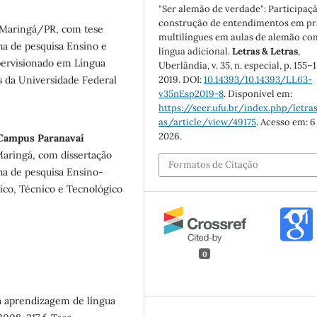
"Ser alemão de verdade": Participaç
construção de entendimentos em pr
e Maringá/PR, com tese
multilíngues em aulas de alemão c
nha de pesquisa Ensino e
língua adicional.
Letras & Letras
,
pervisionado em Língua
Uberlândia, v. 35, n. especial, p. 155–1
2019. DOI:
10.14393/10.14393/LL63-
 da Universidade Federal
v35nEsp2019-8
. Disponível em:
https://seer.ufu.br/index.php/letras
as/article/view/49175
. Acesso em: 6
2026.
 Campus Paranavaí
Maringá, com dissertação
Formatos de Citação
nha de pesquisa Ensino-
co, Técnico e Tecnológico
0
 aprendizagem de língua