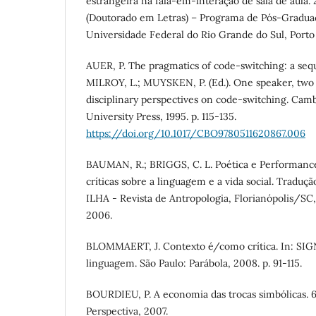
estrangeira na fala-em-interação de sala de aula. 2
(Doutorado em Letras) – Programa de Pós-Gradua
Universidade Federal do Rio Grande do Sul, Porto
AUER, P. The pragmatics of code-switching: a sequ
MILROY, L.; MUYSKEN, P. (Ed.). One speaker, two 
disciplinary perspectives on code-switching. Ca
University Press, 1995. p. 115-135.
https://doi.org/10.1017/CBO9780511620867.006
BAUMAN, R.; BRIGGS, C. L. Poética e Performanc
críticas sobre a linguagem e a vida social. Traduçã
ILHA - Revista de Antropologia, Florianópolis/SC, v
2006.
BLOMMAERT, J. Contexto é/como crítica. In: SIGNO
linguagem. São Paulo: Parábola, 2008. p. 91-115.
BOURDIEU, P. A economia das trocas simbólicas. 6.
Perspectiva, 2007.