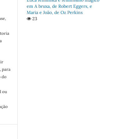
em A bruxa, de Robert Eggers, e
Maria e João, de Oz Perkins
se,
23
toria
a
ir
, para
o do
:
l ou
ação