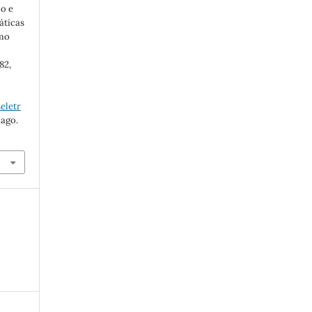
ão e
áticas
omo
82,
eletr
 ago.