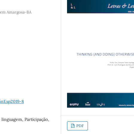
B, em Amargosa-BA
35nEsp2019-8
e linguagem, Participação,
PDF