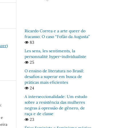
Ricardo Correa e a arte queer do
fracasso: O caso “Fofão da Augusta”
83
azer)
Les sens, les sentiments, la
personnalité hyper-individualiste
25
O ensino de literatura no Brasil:
desafios a superar em busca de
práticas mais eficientes
24
A interseccionalidade: Um estudo
sobre a resistência das mulheres
:
negras à opressão de gênero, de
raça e de classe
 e
23
meira
Ética feminista e feminismo mágico