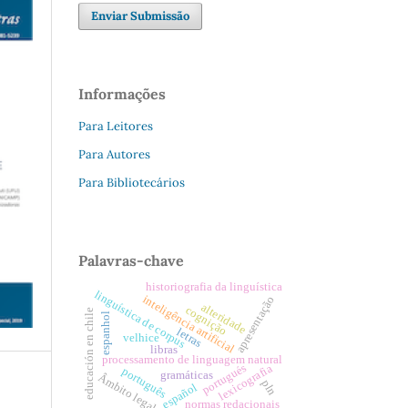
Enviar Submissão
Informações
Para Leitores
Para Autores
Para Bibliotecários
Palavras-chave
historiografia da linguística
linguística de corpus
inteligência artificial
apresentação
alteridade
cognição
educación en chile
espanhol
letras
velhice
libras
processamento de linguagem natural
portugués
lexicografia
português
gramáticas
Âmbito legal
pln
español
normas redacionais