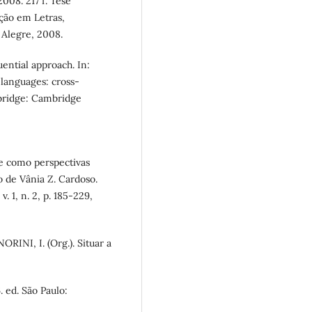
008. 217 f. Tese
ção em Letras,
 Alegre, 2008.
ential approach. In:
languages: cross-
mbridge: Cambridge
e como perspectivas
o de Vânia Z. Cardoso.
. 1, n. 2, p. 185-229,
RINI, I. (Org.). Situar a
 ed. São Paulo: