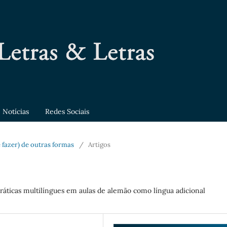
Notícias
Redes Sociais
(e fazer) de outras formas
/
Artigos
áticas multilíngues em aulas de alemão como língua adicional