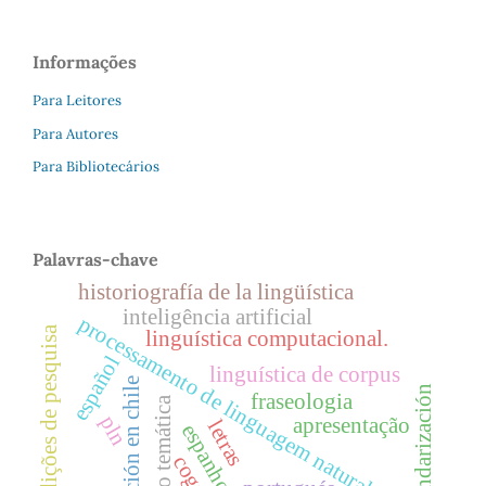
Informações
Para Leitores
Para Autores
Para Bibliotecários
Palavras-chave
historiografía de la lingüística
inteligência artificial
processamento de linguagem natural
tradições de pesquisa
linguística computacional.
español
linguística de corpus
educación en chile
estandarización
fraseologia
seção temática
pln
apresentação
letras
espanhol