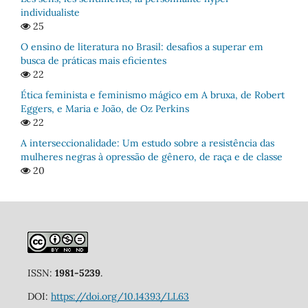
individualiste
25
O ensino de literatura no Brasil: desafios a superar em
busca de práticas mais eficientes
22
Ética feminista e feminismo mágico em A bruxa, de Robert
Eggers, e Maria e João, de Oz Perkins
22
A interseccionalidade: Um estudo sobre a resistência das
mulheres negras à opressão de gênero, de raça e de classe
20
ISSN:
1981-5239
.
DOI:
https://doi.org/10.14393/LL63