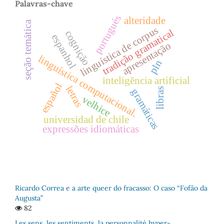
Palavras-chave
portugués
alteridade
seção temática
linguística de corpus
tradição gramatical
cognição
espanhol
apresentação
linguística computacional.
pln
inteligência artificial
español
letras
libras
gramáticas
velhice
universidad de chile
expressões idiomáticas
Ricardo Correa e a arte queer do fracasso: O caso “Fofão da
Augusta”
82
Les sens, les sentiments, la personnalité hyper-