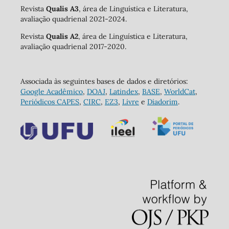
Revista
Qualis A3
, área de Linguística e Literatura,
avaliação quadrienal 2021-2024.
Revista
Qualis A2
, área de Linguística e Literatura,
avaliação quadrienal 2017-2020.
Associada às seguintes bases de dados e diretórios:
Google Acadêmico
,
DOAJ
,
Latindex
,
BASE
,
WorldCat
,
Periódicos CAPES
,
CIRC
,
EZ3
,
Livre
e
Diadorim
.