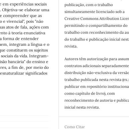
se em experiências sociais
publicação, com o trabalho
s. Objetiva-se elaborar uma
simultaneamente licenciado sob a
r e compreender que as
Creative Commons Attribution Licen
 e vivencial", pois "não
permitindo o compartilhamento do
as atos de fala, ações com
trabalho com reconhecimento da au
nto à teoria enunciativa
ma forma de entender
do trabalho e publicação inicial nest
tuem, integram a língua e o
revista.
ue constituem os sujeitos
 sociais da vida. Integram-
Autores têm autorização para assum
isão bancária" do ensino e
contratos adicionais separadamente
res, a fim de, por meio do
distribuição não-exclusiva da versã
esnaturalizar significados
trabalho publicada nesta revista (ex.
publicar em repositório instituciona
como capítulo de livro), com
reconhecimento de autoria e public
inicial nesta revista.
Como Citar