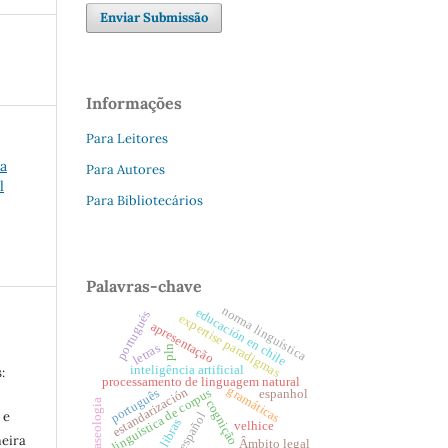
Enviar Submissão
Informações
Para Leitores
ua
Para Autores
l
Para Bibliotecários
Palavras-chave
norma linguística
educación en chile
portugués
expertise paradigmas
apresentação
letras
pln
inteligência artificial
:
processamento de linguagem natural
gramáticas
estandarización
linguística de corpus
português
espanhol
fraseologia
cognição
 e
español
libras
velhice
meira
Âmbito legal