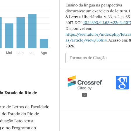
Ensino da língua na perspectiva
discursiva: um exercício de leitura.
L
& Letras
, Uberlândia, v. 33, n. 2, p. 6
2017. DOI:
10.14393/LL63-v33n2a201
Disponível em:
https://seer.ufu.br/index.php/letras
as/article/view/36614
. Acesso em: 8
2026.
Formatos de Citação
do Estado do Rio de
0
nto de Letras da Faculdade
 do Estado do Rio de
aduação Lato sensu
s) e no Programa do