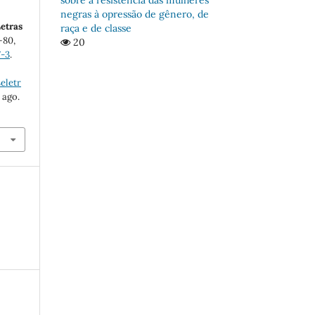
negras à opressão de gênero, de
etras
raça e de classe
5–80,
20
7-3
.
eletr
 ago.