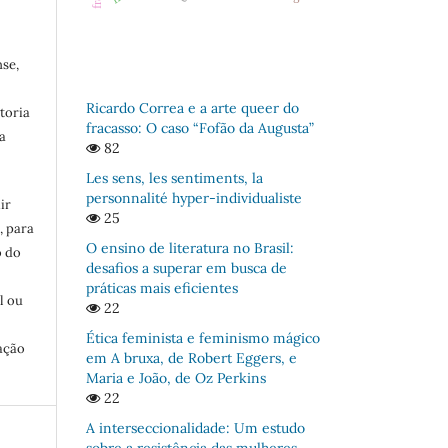
se,
Ricardo Correa e a arte queer do
toria
fracasso: O caso “Fofão da Augusta”
a
82
Les sens, les sentiments, la
personnalité hyper-individualiste
ir
25
, para
O ensino de literatura no Brasil:
o do
desafios a superar em busca de
:
práticas mais eficientes
l ou
22
Ética feminista e feminismo mágico
ação
em A bruxa, de Robert Eggers, e
Maria e João, de Oz Perkins
22
A interseccionalidade: Um estudo
sobre a resistência das mulheres