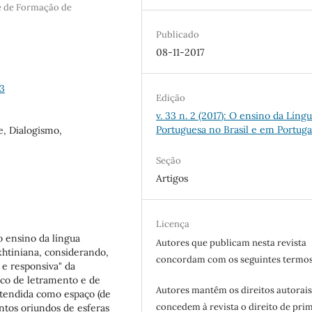
de de Formação de
Publicado
08-11-2017
3
Edição
v. 33 n. 2 (2017): O ensino da Líng
Portuguesa no Brasil e em Portuga
e, Dialogismo,
Seção
Artigos
Licença
 ensino da língua
Autores que publicam nesta revista
khtiniana, considerando,
concordam com os seguintes termos
 e responsiva" da
ico de letramento e de
Autores mantêm os direitos autorais
entendida como espaço (de
concedem à revista o direito de pri
ntos oriundos de esferas