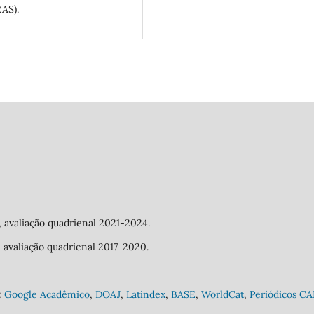
AS).
a, avaliação quadrienal 2021-2024.
a, avaliação quadrienal 2017-2020.
:
Google Acadêmico
,
DOAJ
,
Latindex
,
BASE
,
WorldCat
,
Periódicos C