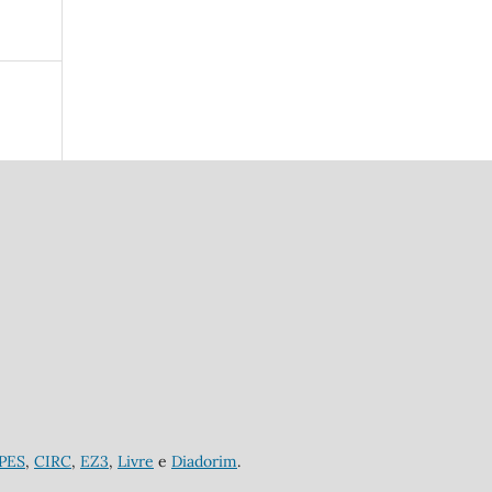
APES
,
CIRC
,
EZ3
,
Livre
e
Diadorim
.