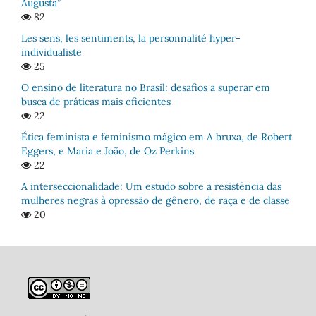
Augusta”
82
Les sens, les sentiments, la personnalité hyper-
individualiste
25
O ensino de literatura no Brasil: desafios a superar em
busca de práticas mais eficientes
22
Ética feminista e feminismo mágico em A bruxa, de Robert
Eggers, e Maria e João, de Oz Perkins
22
A interseccionalidade: Um estudo sobre a resistência das
mulheres negras à opressão de gênero, de raça e de classe
20