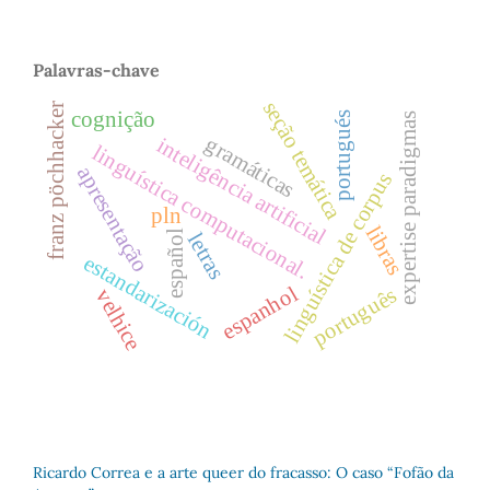
Palavras-chave
seção temática
franz pöchhacker
cognição
portugués
expertise paradigmas
gramáticas
inteligência artificial
linguística computacional.
apresentação
linguística de corpus
pln
libras
español
letras
estandarización
espanhol
português
velhice
Ricardo Correa e a arte queer do fracasso: O caso “Fofão da