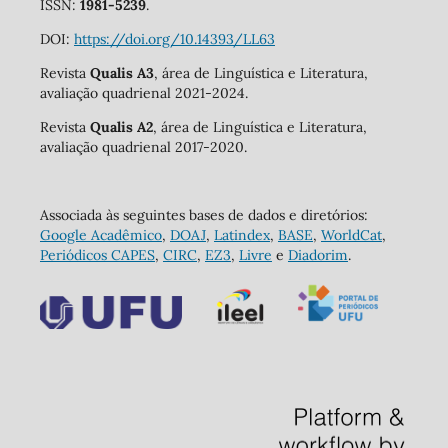
ISSN:
1981-5239
.
DOI:
https://doi.org/10.14393/LL63
Revista
Qualis A3
, área de Linguística e Literatura,
avaliação quadrienal 2021-2024.
Revista
Qualis A2
, área de Linguística e Literatura,
avaliação quadrienal 2017-2020.
Associada às seguintes bases de dados e diretórios:
Google Acadêmico
,
DOAJ
,
Latindex
,
BASE
,
WorldCat
,
Periódicos CAPES
,
CIRC
,
EZ3
,
Livre
e
Diadorim
.