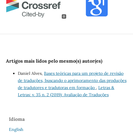
0
Artigos mais lidos pelo mesmo(s) autor(es)
Daniel Alves,
Bases teóricas para um projeto de revisão
de traduções, buscando o aprimoramento das produções
de tradutores e tradutoras em formação
,
Letras &
Letras: v. 35 n. 2 (2019): Avaliação de Traduções
Idioma
English