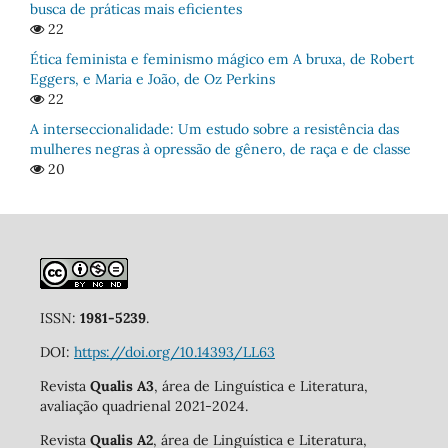
busca de práticas mais eficientes
22
Ética feminista e feminismo mágico em A bruxa, de Robert
Eggers, e Maria e João, de Oz Perkins
22
A interseccionalidade: Um estudo sobre a resistência das
mulheres negras à opressão de gênero, de raça e de classe
20
ISSN:
1981-5239
.
DOI:
https://doi.org/10.14393/LL63
Revista
Qualis A3
, área de Linguística e Literatura,
avaliação quadrienal 2021-2024.
Revista
Qualis A2
, área de Linguística e Literatura,