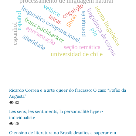
processamento de linguagem natural
cognição
velhice
norma linguística
linguística computacional.
linguística de corpus
español
portugués
libras
letras
franz pöchhacker
espanhol
apresentação
pln
alteridade
seção temática
universidad de chile
Ricardo Correa e a arte queer do fracasso: O caso “Fofão da
Augusta”
82
Les sens, les sentiments, la personnalité hyper-
individualiste
25
O ensino de literatura no Brasil: desafios a superar em