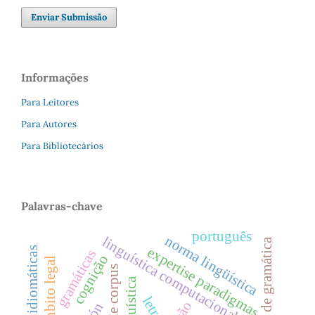
Enviar Submissão
Informações
Para Leitores
Para Autores
Para Bibliotecários
Palavras-chave
português
norma lingüística
linguística computacional.
enseñanza de gramática
expertise paradigmas
expressões idiomáticas
gramáticas
cognição
Âmbito legal
letras