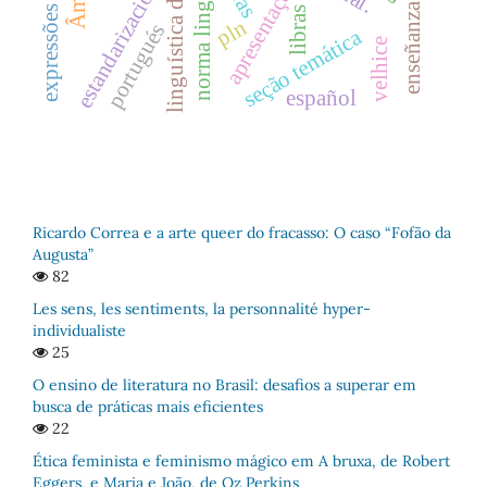
linguística de corpus
norma linguística
apresentação
estandarización
libras
pln
portugués
seção temática
velhice
español
Ricardo Correa e a arte queer do fracasso: O caso “Fofão da
Augusta”
82
Les sens, les sentiments, la personnalité hyper-
individualiste
25
O ensino de literatura no Brasil: desafios a superar em
busca de práticas mais eficientes
22
Ética feminista e feminismo mágico em A bruxa, de Robert
Eggers, e Maria e João, de Oz Perkins