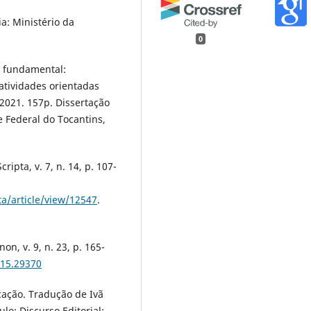
a: Ministério da
0
o fundamental:
 atividades orientadas
2021. 157p. Dissertação
e Federal do Tocantins,
ripta, v. 7, n. 14, p. 107-
ta/article/view/12547
.
on, v. 9, n. 23, p. 165-
915.29370
cação. Tradução de Ivã
ulo: Discurso Editorial: