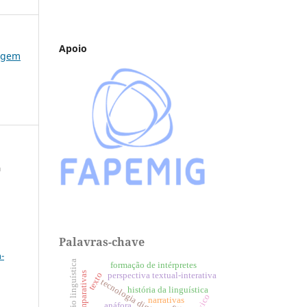
Apoio
u@gem
a
a
Palavras-chave
-
variação linguística
formação de intérpretes
texto
perspectiva textual-interativa
tecnologia digital
história da linguística
léxico
narrativas
anáfora