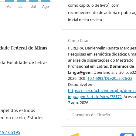
como capítulo de livro), com
reconhecimento de autoria e publica
inicial nesta revista.
Como Citar
idade Federal de Minas
PEREIRA, Daniervelin Renata Marques
Pesquisas em semiótica didática: um
análise de dissertações do Mestrado
 da Faculdade de Letras
Profissional em Letras.
Domínios de
Lingu@gem
, Uberlândia, v. 20, p. e0
2026. DOI:
10.14393/DLv20a2026-22
.
Disponível em:
https://seer.ufu.br/index.php/domin
inguagem/article/view/78172
. Acess
7 ago. 2026.
papel dos estudos
Formatos de Citação
em na escola. Estudos
019.165195