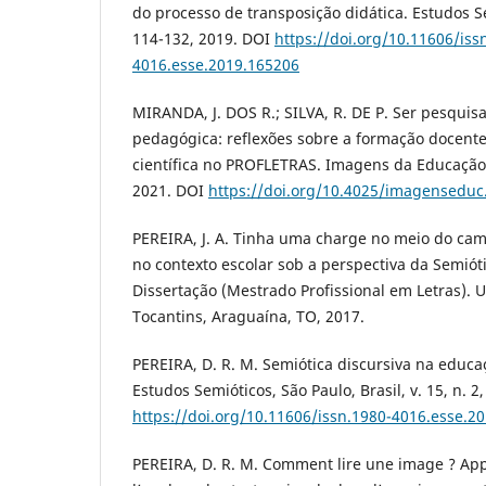
do processo de transposição didática. Estudos Sem
114-132, 2019. DOI
https://doi.org/10.11606/iss
4016.esse.2019.165206
MIRANDA, J. DOS R.; SILVA, R. DE P. Ser pesquis
pedagógica: reflexões sobre a formação docente
científica no PROFLETRAS. Imagens da Educação, v
2021. DOI
https://doi.org/10.4025/imagenseduc
PEREIRA, J. A. Tinha uma charge no meio do cam
no contexto escolar sob a perspectiva da Semióti
Dissertação (Mestrado Profissional em Letras). 
Tocantins, Araguaína, TO, 2017.
PEREIRA, D. R. M. Semiótica discursiva na educa
Estudos Semióticos, São Paulo, Brasil, v. 15, n. 2
https://doi.org/10.11606/issn.1980-4016.esse.2
PEREIRA, D. R. M. Comment lire une image ? App