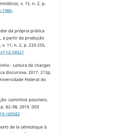
ióticos, v. 15, n. 2, p.
n.1980-
ador da própria prática
, a partir da produção
. 11, n. 2, p. 233-255,
.v11i2.54521
inho - Leitura de charges
ca discursiva. 2017. 213p.
Universidade Federal do
ção: caminhos possíveis.
, p. 82–98, 2019. DOI
019.160582
orts de la sémiotique à