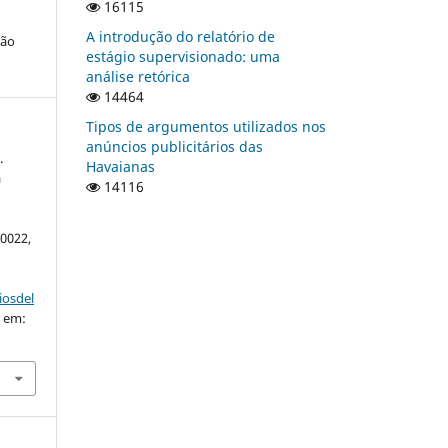
16115
A introdução do relatório de
ção
estágio supervisionado: uma
análise retórica
14464
Tipos de argumentos utilizados nos
anúncios publicitários das
.
Havaianas
a
14116
20022,
iosdel
o em: