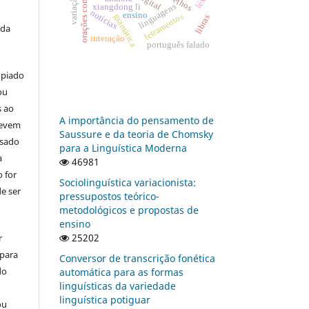
orações comparativas
ethos
linguagens
xiangdong li
notícias
ensino
letramentos
gramática
libras
 da
interação
português falado
opiado
ou
s ao
A importância do pensamento de
devem
Saussure e da teoria de Chomsky
usado
para a Linguística Moderna
a
46981
 for
Sociolinguística variacionista:
e ser
pressupostos teórico-
metodológicos e propostas de
ensino
25202
r
 para
Conversor de transcrição fonética
do
automática para as formas
linguísticas da variedade
linguística potiguar
ou