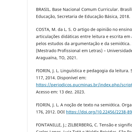
BRASIL. Base Nacional Comum Curricular. Brasíli
Educação, Secretaria de Educação Básica, 2018.
COSTA, M. da L. S. O artigo de opinião no ensin
articulações didáticas entre leitura e escrita em
pelos estudos da argumentação e da semiótica. 
(Mestrado Profissional em Letras) – Universidad
Araguaína, TO, 2021.
FIORIN, J. L. Linguística e pedagogia da leitura. Sc
117, 2014. Disponível em:
https://periodicos.pucminas.br/index.php/scrip
Acesso em: 13 dez. 2023.
FIORIN, J. L. A noção de texto na semiótica. Organ
176, 2012. DOI
https://doi.org/10.22456/2238-8
FONTANILLE, J.; ZILBERBERG, C. Tensão e signifi
Carlos Lopes, Luiz Tatit e Waldir Beividas. São Pa