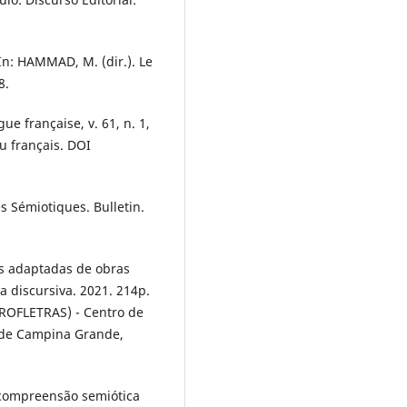
In: HAMMAD, M. (dir.). Le
8.
ue française, v. 61, n. 1,
u français. DOI
 Sémiotiques. Bulletin.
HQs adaptadas de obras
ca discursiva. 2021. 214p.
PROFLETRAS) - Centro de
 de Campina Grande,
a compreensão semiótica