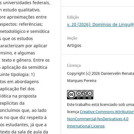
s universidades federais,
 estudo qualitativo.
bre aproximações entre
Edição
aspectos: referências;
v. 20 (2026): Domínios de Ling
 metodológico e semiótica
Seção
s que os estudos
Artigos
aracterizam por aplicar
ensino, e algumas
texto e gênero. Entre os
Licença
 aplicação da semiótica
Copyright (c) 2026 Daniervelin Renat
inte tipologia: 1)
Marques Pereira
eitos em abordagens
aplicação fiel dos
iótica na proposta
xplícitas da
Este trabalho está licenciado sob um
oncluímos que, ao lado
licença
Creative Commons Attribution
s no que diz respeito à
NonCommercial-NoDerivatives 4.0
os estudantes, já que a
International License
.
texto da sala de aula da