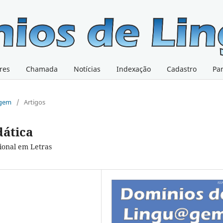
res
Chamada
Notícias
Indexação
Cadastro
Pa
@gem
/
Artigos
dática
ional em Letras