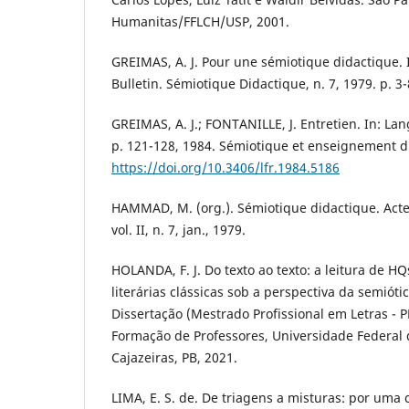
Humanitas/FFLCH/USP, 2001.
GREIMAS, A. J. Pour une sémiotique didactique. 
Bulletin. Sémiotique Didactique, n. 7, 1979. p. 3-
GREIMAS, A. J.; FONTANILLE, J. Entretien. In: Lang
p. 121-128, 1984. Sémiotique et enseignement d
https://doi.org/10.3406/lfr.1984.5186
HAMMAD, M. (org.). Sémiotique didactique. Actes
vol. II, n. 7, jan., 1979.
HOLANDA, F. J. Do texto ao texto: a leitura de 
literárias clássicas sob a perspectiva da semióti
Dissertação (Mestrado Profissional em Letras - 
Formação de Professores, Universidade Federal
Cajazeiras, PB, 2021.
LIMA, E. S. de. De triagens a misturas: por um