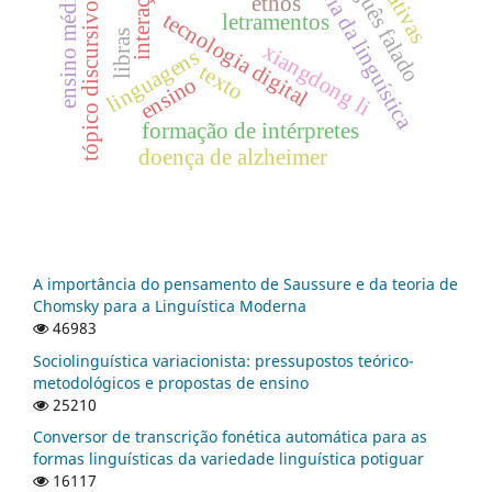
português falado
história da linguística
narrativas
interação
ensino médio
ethos
tópico discursivo
tecnologia digital
letramentos
libras
xiangdong li
linguagens
texto
ensino
formação de intérpretes
doença de alzheimer
A importância do pensamento de Saussure e da teoria de
Chomsky para a Linguística Moderna
46983
Sociolinguística variacionista: pressupostos teórico-
metodológicos e propostas de ensino
25210
Conversor de transcrição fonética automática para as
formas linguísticas da variedade linguística potiguar
16117