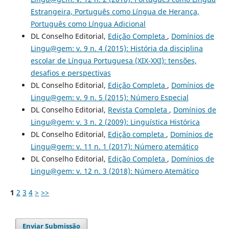
Estrangeira, Português como Língua de Herança,
Português como Língua Adicional
DL Conselho Editorial,
Edição Completa
,
Domínios de
Lingu@gem: v. 9 n. 4 (2015): História da disciplina
escolar de Língua Portuguesa (XIX-XXI): tensões,
desafios e perspectivas
DL Conselho Editorial,
Edição Completa
,
Domínios de
Lingu@gem: v. 9 n. 5 (2015): Número Especial
DL Conselho Editorial,
Revista Completa
,
Domínios de
Lingu@gem: v. 3 n. 2 (2009): Linguística Histórica
DL Conselho Editorial,
Edição completa
,
Domínios de
Lingu@gem: v. 11 n. 1 (2017): Número atemático
DL Conselho Editorial,
Edição Completa
,
Domínios de
Lingu@gem: v. 12 n. 3 (2018): Número Atemático
1
2
3
4
>
>>
Enviar Submissão