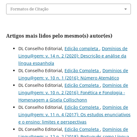
Formatos de Citação
Artigos mais lidos pelo mesmo(s) autor(es)
DL Conselho Editorial,
Edição completa
,
Domínios de
Lingu@gem: v. 14 n. 2 (2020): Descrição e análise da
língua espanhola
DL Conselho Editorial,
Edição Completa
,
Domínios de
Lingu@gem: v. 10 n. 1 (2016): Número Atemático
DL Conselho Editorial,
Edição Completa
,
Domínios de
Lingu@gem: v. 10 n. 2 (2016): Fonética e Fonologia -
Homenagem a Gisela Collischonn
DL Conselho Editorial,
Edição Completa
,
Domínios de
Lingu@gem: v. 11 n. 4 (2017): Os estudos enunciativos
e o ensino: limites e perspectivas
DL Conselho Editorial,
Edição Completa
,
Domínios de
Lingu@gem: v. 12 n. 2 (2018): Português como Língua