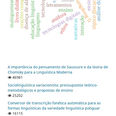
análise do discurso
orações comparativas
doença de alzheimer
tópico discursivo
livro didático
educação linguística
xiangdong li
maingueneau
letramentos
ensino
tecnologias digitais
anáfora
linguagens
interação
narrativas
ethos
A importância do pensamento de Saussure e da teoria de
Chomsky para a Linguística Moderna
46981
Sociolinguística variacionista: pressupostos teórico-
metodológicos e propostas de ensino
25202
Conversor de transcrição fonética automática para as
formas linguísticas da variedade linguística potiguar
16115