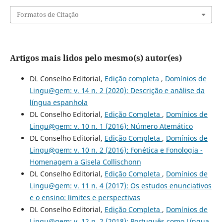
Formatos de Citação
Artigos mais lidos pelo mesmo(s) autor(es)
DL Conselho Editorial,
Edição completa
,
Domínios de
Lingu@gem: v. 14 n. 2 (2020): Descrição e análise da
língua espanhola
DL Conselho Editorial,
Edição Completa
,
Domínios de
Lingu@gem: v. 10 n. 1 (2016): Número Atemático
DL Conselho Editorial,
Edição Completa
,
Domínios de
Lingu@gem: v. 10 n. 2 (2016): Fonética e Fonologia -
Homenagem a Gisela Collischonn
DL Conselho Editorial,
Edição Completa
,
Domínios de
Lingu@gem: v. 11 n. 4 (2017): Os estudos enunciativos
e o ensino: limites e perspectivas
DL Conselho Editorial,
Edição Completa
,
Domínios de
Lingu@gem: v. 12 n. 2 (2018): Português como Língua