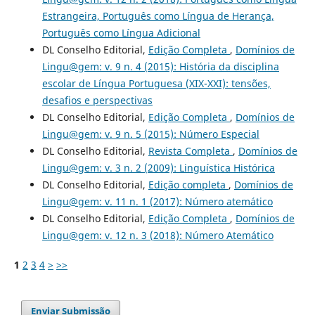
Estrangeira, Português como Língua de Herança,
Português como Língua Adicional
DL Conselho Editorial,
Edição Completa
,
Domínios de
Lingu@gem: v. 9 n. 4 (2015): História da disciplina
escolar de Língua Portuguesa (XIX-XXI): tensões,
desafios e perspectivas
DL Conselho Editorial,
Edição Completa
,
Domínios de
Lingu@gem: v. 9 n. 5 (2015): Número Especial
DL Conselho Editorial,
Revista Completa
,
Domínios de
Lingu@gem: v. 3 n. 2 (2009): Linguística Histórica
DL Conselho Editorial,
Edição completa
,
Domínios de
Lingu@gem: v. 11 n. 1 (2017): Número atemático
DL Conselho Editorial,
Edição Completa
,
Domínios de
Lingu@gem: v. 12 n. 3 (2018): Número Atemático
1
2
3
4
>
>>
Enviar Submissão