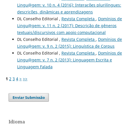
Lingu@gem: v. 10 n. 4 (2016): Interações plurilíngues:
descrições, dinâmicas e aprendizagens
DL Conselho Editorial ,
Revista Completa
,
Domínios de
Lingu@gem: v. 11 n. 2 (2017): Descrição de gêneros
textuais/discursivos com apoio computacional
DL Conselho Editorial ,
Revista Completa
,
Domínios de
Lingu@gem: v. 9 n. 2 (2015): Linguística de Corpus
DL Conselho Editorial ,
Revista Completa
,
Domínios de
Lingu@gem: v. 7 n. 2 (2013): Linguagem Escrita e
Linguagem Falada
1
2
3
4
>
>>
Enviar Submissão
Idioma