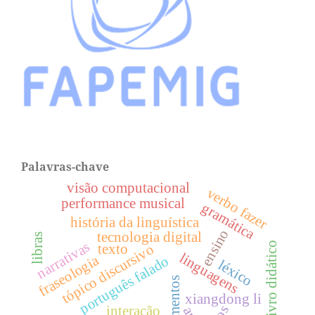
Palavras-chave
visão computacional
verbo fazer
performance musical
gramática
história da linguística
ensino
tecnologia digital
libras
narrativas
livro didático
texto
tópico discursivo
linguagens
fraseologia
português falado
léxico
letramentos
xiangdong li
interação