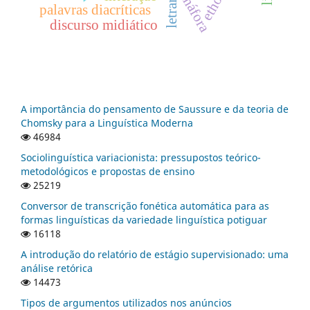
ethos
anáfora
palavras diacríticas
discurso midiático
A importância do pensamento de Saussure e da teoria de
Chomsky para a Linguística Moderna
46984
Sociolinguística variacionista: pressupostos teórico-
metodológicos e propostas de ensino
25219
Conversor de transcrição fonética automática para as
formas linguísticas da variedade linguística potiguar
16118
A introdução do relatório de estágio supervisionado: uma
análise retórica
14473
Tipos de argumentos utilizados nos anúncios