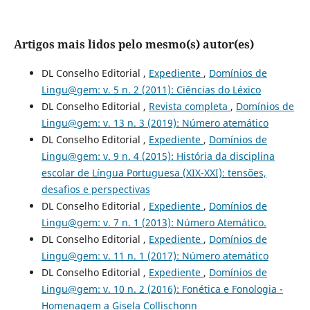
Artigos mais lidos pelo mesmo(s) autor(es)
DL Conselho Editorial ,
Expediente
,
Domínios de
Lingu@gem: v. 5 n. 2 (2011): Ciências do Léxico
DL Conselho Editorial ,
Revista completa
,
Domínios de
Lingu@gem: v. 13 n. 3 (2019): Número atemático
DL Conselho Editorial ,
Expediente
,
Domínios de
Lingu@gem: v. 9 n. 4 (2015): História da disciplina
escolar de Língua Portuguesa (XIX-XXI): tensões,
desafios e perspectivas
DL Conselho Editorial ,
Expediente
,
Domínios de
Lingu@gem: v. 7 n. 1 (2013): Número Atemático.
DL Conselho Editorial ,
Expediente
,
Domínios de
Lingu@gem: v. 11 n. 1 (2017): Número atemático
DL Conselho Editorial ,
Expediente
,
Domínios de
Lingu@gem: v. 10 n. 2 (2016): Fonética e Fonologia -
Homenagem a Gisela Collischonn