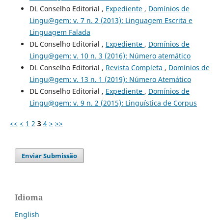
DL Conselho Editorial ,
Expediente
,
Domínios de
Lingu@gem: v. 7 n. 2 (2013): Linguagem Escrita e
Linguagem Falada
DL Conselho Editorial ,
Expediente
,
Domínios de
Lingu@gem: v. 10 n. 3 (2016): Número atemático
DL Conselho Editorial ,
Revista Completa
,
Domínios de
Lingu@gem: v. 13 n. 1 (2019): Número Atemático
DL Conselho Editorial ,
Expediente
,
Domínios de
Lingu@gem: v. 9 n. 2 (2015): Linguística de Corpus
<<
<
1
2
3
4
>
>>
Enviar Submissão
Idioma
English