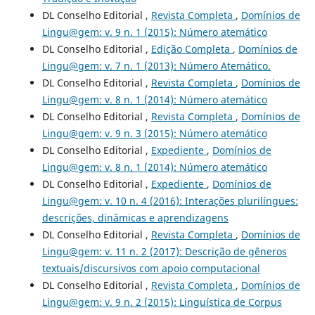
DL Conselho Editorial ,
Revista Completa
,
Domínios de
Lingu@gem: v. 9 n. 1 (2015): Número atemático
DL Conselho Editorial ,
Edição Completa
,
Domínios de
Lingu@gem: v. 7 n. 1 (2013): Número Atemático.
DL Conselho Editorial ,
Revista Completa
,
Domínios de
Lingu@gem: v. 8 n. 1 (2014): Número atemático
DL Conselho Editorial ,
Revista Completa
,
Domínios de
Lingu@gem: v. 9 n. 3 (2015): Número atemático
DL Conselho Editorial ,
Expediente
,
Domínios de
Lingu@gem: v. 8 n. 1 (2014): Número atemático
DL Conselho Editorial ,
Expediente
,
Domínios de
Lingu@gem: v. 10 n. 4 (2016): Interações plurilíngues:
descrições, dinâmicas e aprendizagens
DL Conselho Editorial ,
Revista Completa
,
Domínios de
Lingu@gem: v. 11 n. 2 (2017): Descrição de gêneros
textuais/discursivos com apoio computacional
DL Conselho Editorial ,
Revista Completa
,
Domínios de
Lingu@gem: v. 9 n. 2 (2015): Linguística de Corpus