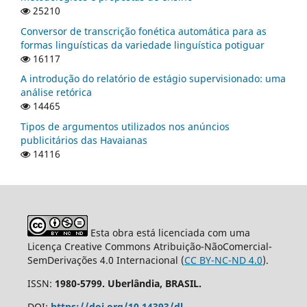
25210
Conversor de transcrição fonética automática para as
formas linguísticas da variedade linguística potiguar
16117
A introdução do relatório de estágio supervisionado: uma
análise retórica
14465
Tipos de argumentos utilizados nos anúncios
publicitários das Havaianas
14116
Esta obra está licenciada com uma
Licença Creative Commons Atribuição-NãoComercial-
SemDerivações 4.0 Internacional (
CC BY-NC-ND 4.0
).
ISSN:
1980-5799. Uberlândia, BRASIL.
DOI:
https://doi.org/10.14393/dl