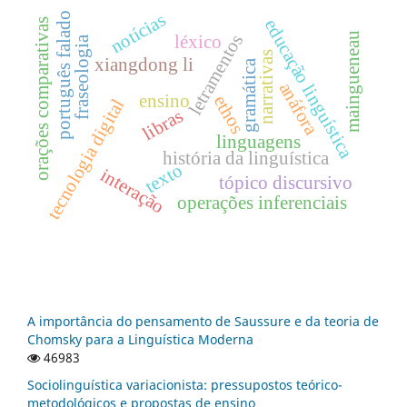
notícias
português falado
educação linguística
orações comparativas
maingueneau
letramentos
léxico
fraseologia
narrativas
xiangdong li
gramática
anáfora
ensino
ethos
tecnologia digital
libras
linguagens
história da linguística
texto
interação
tópico discursivo
operações inferenciais
A importância do pensamento de Saussure e da teoria de
Chomsky para a Linguística Moderna
46983
Sociolinguística variacionista: pressupostos teórico-
metodológicos e propostas de ensino