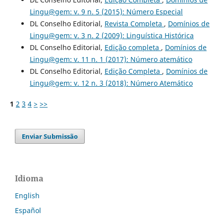
Lingu@gem: v. 9 n. 5 (2015): Número Especial
DL Conselho Editorial,
Revista Completa
,
Domínios de
Lingu@gem: v. 3 n. 2 (2009): Linguística Histórica
DL Conselho Editorial,
Edição completa
,
Domínios de
Lingu@gem: v. 11 n. 1 (2017): Número atemático
DL Conselho Editorial,
Edição Completa
,
Domínios de
Lingu@gem: v. 12 n. 3 (2018): Número Atemático
1
2
3
4
>
>>
Enviar Submissão
Idioma
English
Español