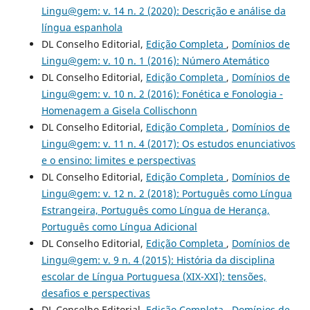
Lingu@gem: v. 14 n. 2 (2020): Descrição e análise da
língua espanhola
DL Conselho Editorial,
Edição Completa
,
Domínios de
Lingu@gem: v. 10 n. 1 (2016): Número Atemático
DL Conselho Editorial,
Edição Completa
,
Domínios de
Lingu@gem: v. 10 n. 2 (2016): Fonética e Fonologia -
Homenagem a Gisela Collischonn
DL Conselho Editorial,
Edição Completa
,
Domínios de
Lingu@gem: v. 11 n. 4 (2017): Os estudos enunciativos
e o ensino: limites e perspectivas
DL Conselho Editorial,
Edição Completa
,
Domínios de
Lingu@gem: v. 12 n. 2 (2018): Português como Língua
Estrangeira, Português como Língua de Herança,
Português como Língua Adicional
DL Conselho Editorial,
Edição Completa
,
Domínios de
Lingu@gem: v. 9 n. 4 (2015): História da disciplina
escolar de Língua Portuguesa (XIX-XXI): tensões,
desafios e perspectivas
DL Conselho Editorial,
Edição Completa
,
Domínios de