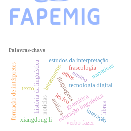
Palavras-chave
estudos da interpretação
história da linguística
narrativas
formação de intérpretes
letramentos
fraseologia
ethos
ensino
linguagens
tecnologia digital
texto
léxico
educação linguística
gramática
notícias
anáfora
libras
interação
xiangdong li
verbo fazer