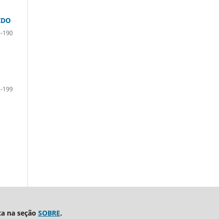
IDO
-190
-199
ta na seção
SOBRE
.