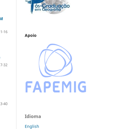
UM
11-16
Apoio
)
17-32
33-40
Idioma
English