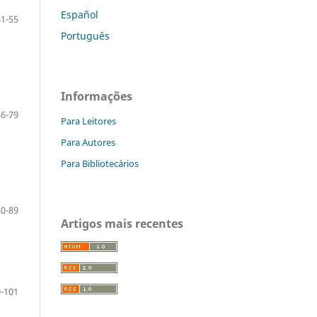
Español
41-55
Português
Informações
56-79
Para Leitores
Para Autores
Para Bibliotecários
80-89
Artigos mais recentes
-101