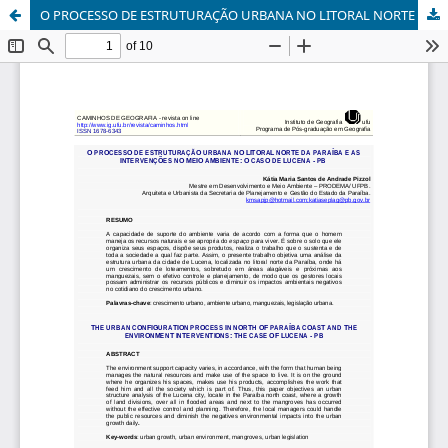
O PROCESSO DE ESTRUTURAÇÃO URBANA NO LITORAL NORTE DA PARAÍBA E AS INTERVENÇÕES NO MEIO AMBIENTE: O CASO DE LUCENA - PB