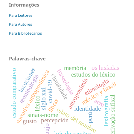
Informações
Para Leitores
Para Autores
Para Bibliotecários
Palavras-chave
os lusíadas
memória
locuciones
estudo comparativo
fraseologia
narrativa antroponímica
estudos do léxico
visualidade
terminologia
antroponímia
etimologia
covid-19
méxico y brasil
siglo xxi
derivação sufixal
léxico
lexicografia
acre
libras
identidade
relato del nombre
sinais-nome
perú
percepción
gusto
ajoujo
luís de camões