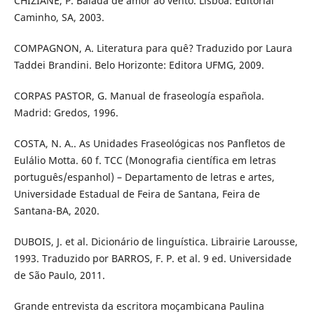
CHIZIANE, P. Balada de amor ao vento. Lisboa: Editorial
Caminho, SA, 2003.
COMPAGNON, A. Literatura para quê? Traduzido por Laura
Taddei Brandini. Belo Horizonte: Editora UFMG, 2009.
CORPAS PASTOR, G. Manual de fraseología española.
Madrid: Gredos, 1996.
COSTA, N. A.. As Unidades Fraseológicas nos Panfletos de
Eulálio Motta. 60 f. TCC (Monografia científica em letras
português/espanhol) – Departamento de letras e artes,
Universidade Estadual de Feira de Santana, Feira de
Santana-BA, 2020.
DUBOIS, J. et al. Dicionário de linguística. Librairie Larousse,
1993. Traduzido por BARROS, F. P. et al. 9 ed. Universidade
de São Paulo, 2011.
Grande entrevista da escritora moçambicana Paulina