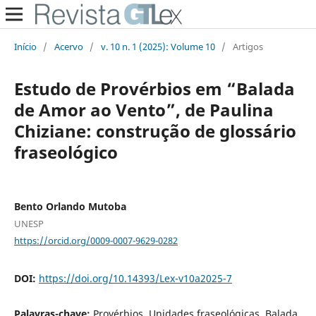
Início
/
Acervo
/
v. 10 n. 1 (2025): Volume 10
/
Artigos
Estudo de Provérbios em “Balada
de Amor ao Vento”, de Paulina
Chiziane: construção de glossário
fraseológico
Bento Orlando Mutoba
UNESP
https://orcid.org/0009-0007-9629-0282
DOI:
https://doi.org/10.14393/Lex-v10a2025-7
Palavras-chave:
Provérbios, Unidades fraseológicas, Balada