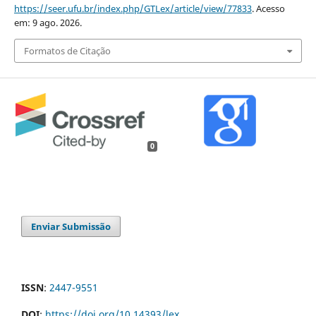
https://seer.ufu.br/index.php/GTLex/article/view/77833
. Acesso
em: 9 ago. 2026.
Formatos de Citação
0
Enviar Submissão
ISSN
:
2447-9551
DOI
:
https://doi.org/10.14393/lex