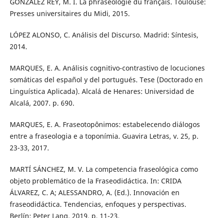
GONZÁLEZ REY, M. I. La phraséologie du français. Toulouse:
Presses universitaires du Midi, 2015.
LÓPEZ ALONSO, C. Análisis del Discurso. Madrid: Síntesis,
2014.
MARQUES, E. A. Análisis cognitivo-contrastivo de locuciones
somáticas del español y del portugués. Tese (Doctorado en
Linguística Aplicada). Alcalá de Henares: Universidad de
Alcalá, 2007. p. 690.
MARQUES, E. A. Fraseotopônimos: estabelecendo diálogos
entre a fraseologia e a toponímia. Guavira Letras, v. 25, p.
23-33, 2017.
MARTÍ SÁNCHEZ, M. V. La competencia fraseológica como
objeto problemático de la Fraseodidáctica. In: CRIDA
ÁLVAREZ, C. A; ALESSANDRO, A. (Ed.). Innovación en
fraseodidáctica. Tendencias, enfoques y perspectivas.
Berlín: Peter Lang, 2019, p. 11-23.