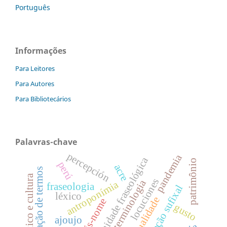
Português
Informações
Para Leitores
Para Autores
Para Bibliotecários
Palavras-chave
percepción
pandemia
unidade fraseológica
patrimônio
perú
acre
formação de termos
léxico e cultura
locuciones
terminologia
antroponímia
fraseologia
derivação sufixal
léxico
visualidade
sinais-nome
gusto
ajoujo