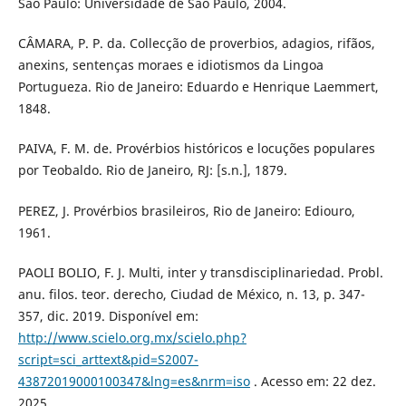
São Paulo: Universidade de São Paulo, 2004.
CÂMARA, P. P. da. Collecção de proverbios, adagios, rifãos,
anexins, sentenças moraes e idiotismos da Lingoa
Portugueza. Rio de Janeiro: Eduardo e Henrique Laemmert,
1848.
PAIVA, F. M. de. Provérbios históricos e locuções populares
por Teobaldo. Rio de Janeiro, RJ: [s.n.], 1879.
PEREZ, J. Provérbios brasileiros, Rio de Janeiro: Ediouro,
1961.
PAOLI BOLIO, F. J. Multi, inter y transdisciplinariedad. Probl.
anu. filos. teor. derecho, Ciudad de México, n. 13, p. 347-
357, dic. 2019. Disponível em:
http://www.scielo.org.mx/scielo.php?
script=sci_arttext&pid=S2007-
43872019000100347&lng=es&nrm=iso
. Acesso em: 22 dez.
2025.