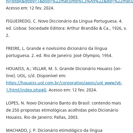
hl=ptBR&gbpv=1&bsq=%22macumb%C3%A9%22&dq=%22macum
Acesso em: 12 fev. 2024.
FIGUEIREDO, C. Novo Diccionário da Língua Portuguesa. 4.
ed. Lisboa: Sociedade Editora: Arthur Brandão & Ca., 1926, v.
2.
FREIRE, L. Grande e novíssimo dicionário da língua
portuguesa. 2. ed. Rio de Janeiro: José Olympio, 1954.
HOUAISS, A.; VILLAR, M. S. Grande Dicionário Houaiss (on-
line). UOL, s/d. Disponível em:
https://houaiss.uol.com.br/corporativo/apps/uol_www/v6-
1/html/index.php#0
. Acesso em: 12 fev. 2024.
LOPES, N. Novo Dicionário Banto do Brasil: contendo mais
de 250 propostas etimológicas acolhidas pelo Dicionário
Houaiss. Rio de Janeiro: Pallas, 2003.
MACHADO, J. P. Dicionário etimológico da língua