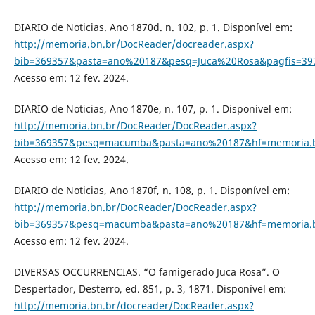
DIARIO de Noticias. Ano 1870d. n. 102, p. 1. Disponível em:
http://memoria.bn.br/DocReader/docreader.aspx?
bib=369357&pasta=ano%20187&pesq=Juca%20Rosa&pagfis=39
Acesso em: 12 fev. 2024.
DIARIO de Noticias, Ano 1870e, n. 107, p. 1. Disponível em:
http://memoria.bn.br/DocReader/DocReader.aspx?
bib=369357&pesq=macumba&pasta=ano%20187&hf=memoria.b
Acesso em: 12 fev. 2024.
DIARIO de Noticias, Ano 1870f, n. 108, p. 1. Disponível em:
http://memoria.bn.br/DocReader/DocReader.aspx?
bib=369357&pesq=macumba&pasta=ano%20187&hf=memoria.b
Acesso em: 12 fev. 2024.
DIVERSAS OCCURRENCIAS. “O famigerado Juca Rosa”. O
Despertador, Desterro, ed. 851, p. 3, 1871. Disponível em:
http://memoria.bn.br/docreader/DocReader.aspx?