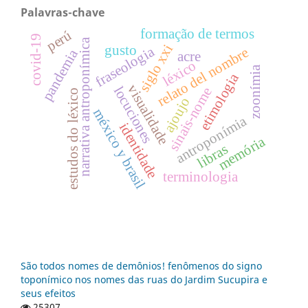
Palavras-chave
formação de termos
perú
covid-19
narrativa antroponímica
siglo xxi
gusto
fraseologia
relato del nombre
pandemia
acre
léxico
zoonímia
etimologia
visualidade
locuciones
sinais-nome
estudos do léxico
ajoujo
méxico y brasil
antroponímia
identidade
memória
libras
terminologia
São todos nomes de demônios! fenômenos do signo
toponímico nos nomes das ruas do Jardim Sucupira e
seus efeitos
25307