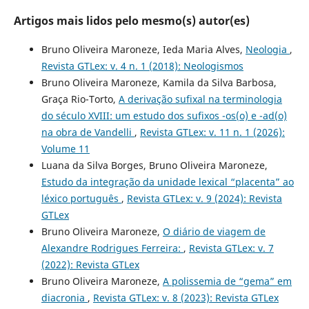
Artigos mais lidos pelo mesmo(s) autor(es)
Bruno Oliveira Maroneze, Ieda Maria Alves,
Neologia
,
Revista GTLex: v. 4 n. 1 (2018): Neologismos
Bruno Oliveira Maroneze, Kamila da Silva Barbosa,
Graça Rio-Torto,
A derivação sufixal na terminologia
do século XVIII: um estudo dos sufixos -os(o) e -ad(o)
na obra de Vandelli
,
Revista GTLex: v. 11 n. 1 (2026):
Volume 11
Luana da Silva Borges, Bruno Oliveira Maroneze,
Estudo da integração da unidade lexical “placenta” ao
léxico português
,
Revista GTLex: v. 9 (2024): Revista
GTLex
Bruno Oliveira Maroneze,
O diário de viagem de
Alexandre Rodrigues Ferreira:
,
Revista GTLex: v. 7
(2022): Revista GTLex
Bruno Oliveira Maroneze,
A polissemia de “gema” em
diacronia
,
Revista GTLex: v. 8 (2023): Revista GTLex