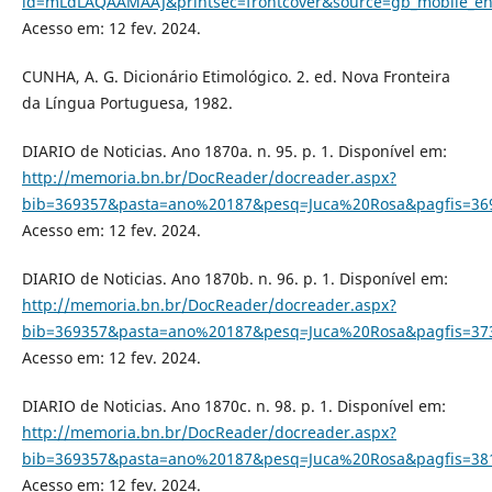
id=mLdLAQAAMAAJ&printsec=frontcover&source=gb_mobile_e
Acesso em: 12 fev. 2024.
CUNHA, A. G. Dicionário Etimológico. 2. ed. Nova Fronteira
da Língua Portuguesa, 1982.
DIARIO de Noticias. Ano 1870a. n. 95. p. 1. Disponível em:
http://memoria.bn.br/DocReader/docreader.aspx?
bib=369357&pasta=ano%20187&pesq=Juca%20Rosa&pagfis=36
Acesso em: 12 fev. 2024.
DIARIO de Noticias. Ano 1870b. n. 96. p. 1. Disponível em:
http://memoria.bn.br/DocReader/docreader.aspx?
bib=369357&pasta=ano%20187&pesq=Juca%20Rosa&pagfis=37
Acesso em: 12 fev. 2024.
DIARIO de Noticias. Ano 1870c. n. 98. p. 1. Disponível em:
http://memoria.bn.br/DocReader/docreader.aspx?
bib=369357&pasta=ano%20187&pesq=Juca%20Rosa&pagfis=38
Acesso em: 12 fev. 2024.