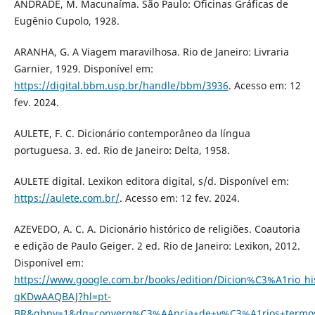
ANDRADE, M. Macunaíma. São Paulo: Oficinas Gráficas de
Eugênio Cupolo, 1928.
ARANHA, G. A Viagem maravilhosa. Rio de Janeiro: Livraria
Garnier, 1929. Disponível em:
https://digital.bbm.usp.br/handle/bbm/3936
. Acesso em: 12
fev. 2024.
AULETE, F. C. Dicionário contemporâneo da língua
portuguesa. 3. ed. Rio de Janeiro: Delta, 1958.
AULETE digital. Lexikon editora digital, s/d. Disponível em:
https://aulete.com.br/
. Acesso em: 12 fev. 2024.
AZEVEDO, A. C. A. Dicionário histórico de religiões. Coautoria
e edição de Paulo Geiger. 2 ed. Rio de Janeiro: Lexikon, 2012.
Disponível em:
https://www.google.com.br/books/edition/Dicion%C3%A1rio_h
qKDwAAQBAJ?hl=pt-
BR&gbpv=1&dq=converg%C3%AAncia+de+v%C3%A1rios+termos+d