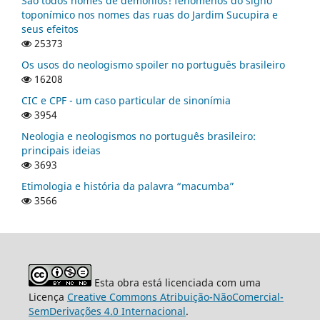
São todos nomes de demônios! fenômenos do signo
toponímico nos nomes das ruas do Jardim Sucupira e
seus efeitos
25373
Os usos do neologismo spoiler no português brasileiro
16208
CIC e CPF - um caso particular de sinonímia
3954
Neologia e neologismos no português brasileiro:
principais ideias
3693
Etimologia e história da palavra “macumba”
3566
Esta obra está licenciada com uma
Licença
Creative Commons Atribuição-NãoComercial-
SemDerivações 4.0 Internacional
.