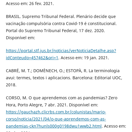
Acesso em: 26 fev. 2021.
BRASIL. Supremo Tribunal Federal. Plenário decide que
vacinação compulsória contra Covid-19 é constitucional.
Portal do Supremo Tribunal Federal, 17 dez. 2020.
Disponível em:
https://portal.stf.jus.br/noticias/verNoticiaDetalhe.asp?
idConteudo=457462&ori=1
. Acesso em: 19 jan. 2021.
CABRÉ, M. T.; DOMÈNECH, O.; ESTOPÀ, R. La terminologia
avui: termes, textos i aplicacions. Barcelona: Editorial UOC,
2018.
CORSO, M. O que aprendemos com as pandemias? Zero
Hora, Porto Alegre, 7 abr. 2021. Disponível em:
https://gauchazh.clicrbs.com.br/colunistas/mario-
corso/noticia/2021/04/o-que-aprendemos-com-as-
pandemias-ckn7hunls000g0198dwu1wwb2.html
. Acesso em: