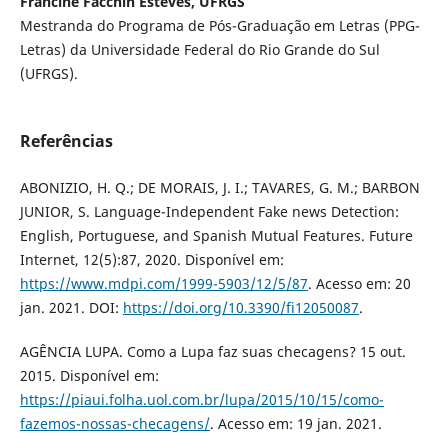
Francine Facchin Esteves, UFRGS
Mestranda do Programa de Pós-Graduação em Letras (PPG-
Letras) da Universidade Federal do Rio Grande do Sul
(UFRGS).
Referências
ABONIZIO, H. Q.; DE MORAIS, J. I.; TAVARES, G. M.; BARBON
JUNIOR, S. Language-Independent Fake news Detection:
English, Portuguese, and Spanish Mutual Features. Future
Internet, 12(5):87, 2020. Disponível em:
https://www.mdpi.com/1999-5903/12/5/87
. Acesso em: 20
jan. 2021. DOI:
https://doi.org/10.3390/fi12050087
.
AGÊNCIA LUPA. Como a Lupa faz suas checagens? 15 out.
2015. Disponível em:
https://piaui.folha.uol.com.br/lupa/2015/10/15/como-
fazemos-nossas-checagens/
. Acesso em: 19 jan. 2021.