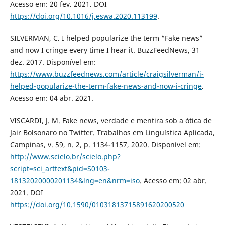
Acesso em: 20 fev. 2021. DOI
https://doi.org/10.1016/j.eswa.2020.113199
.
SILVERMAN, C. I helped popularize the term “Fake news”
and now I cringe every time I hear it. BuzzFeedNews, 31
dez. 2017. Disponível em:
https://www.buzzfeednews.com/article/craigsilverman/i-
helped-popularize-the-term-fake-news-and-now-i-cringe
.
Acesso em: 04 abr. 2021.
VISCARDI, J. M. Fake news, verdade e mentira sob a ótica de
Jair Bolsonaro no Twitter. Trabalhos em Linguística Aplicada,
Campinas, v. 59, n. 2, p. 1134-1157, 2020. Disponível em:
http://www.scielo.br/scielo.php?
script=sci_arttext&pid=S0103-
18132020000201134&lng=en&nrm=iso
. Acesso em: 02 abr.
2021. DOI
https://doi.org/10.1590/01031813715891620200520