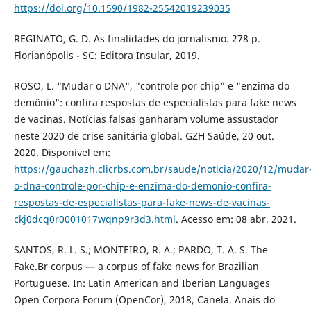
https://doi.org/10.1590/1982-25542019239035
REGINATO, G. D. As finalidades do jornalismo. 278 p.
Florianópolis - SC: Editora Insular, 2019.
ROSO, L. "Mudar o DNA", "controle por chip" e "enzima do
demônio": confira respostas de especialistas para fake news
de vacinas. Notícias falsas ganharam volume assustador
neste 2020 de crise sanitária global. GZH Saúde, 20 out.
2020. Disponível em:
https://gauchazh.clicrbs.com.br/saude/noticia/2020/12/mudar
o-dna-controle-por-chip-e-enzima-do-demonio-confira-
respostas-de-especialistas-para-fake-news-de-vacinas-
ckj0dcq0r0001017wqnp9r3d3.html
. Acesso em: 08 abr. 2021.
SANTOS, R. L. S.; MONTEIRO, R. A.; PARDO, T. A. S. The
Fake.Br corpus — a corpus of fake news for Brazilian
Portuguese. In: Latin American and Iberian Languages
Open Corpora Forum (OpenCor), 2018, Canela. Anais do