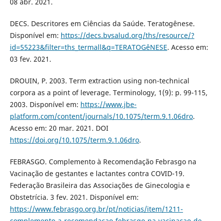
08 abr. 2021.
DECS. Descritores em Ciências da Saúde. Teratogênese.
Disponível em:
https://decs.bvsalud.org/ths/resource/?
id=55223&filter=ths_termall&q=TERATOGêNESE
. Acesso em:
03 fev. 2021.
DROUIN, P. 2003. Term extraction using non-technical
corpora as a point of leverage. Terminology, 1(9): p. 99-115,
2003. Disponível em:
https://www.jbe-
platform.com/content/journals/10.1075/term.9.1.06dro
.
Acesso em: 20 mar. 2021. DOI
https://doi.org/10.1075/term.9.1.06dro
.
FEBRASGO. Complemento à Recomendação Febrasgo na
Vacinação de gestantes e lactantes contra COVID-19.
Federação Brasileira das Associações de Ginecologia e
Obstetrícia. 3 fev. 2021. Disponível em:
https://www.febrasgo.org.br/pt/noticias/item/1211-
complemento-a-recomendacao-febrasgo-na-vacinacao-de-