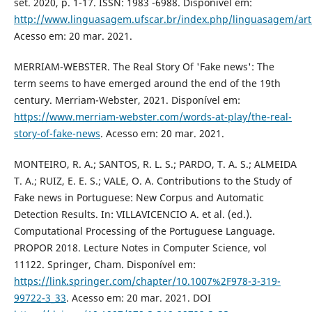
set. 2020, p. 1-17. ISSN: 1983 -6988. Disponível em:
http://www.linguasagem.ufscar.br/index.php/linguasagem/art
Acesso em: 20 mar. 2021.
MERRIAM-WEBSTER. The Real Story Of 'Fake news': The
term seems to have emerged around the end of the 19th
century. Merriam-Webster, 2021. Disponível em:
https://www.merriam-webster.com/words-at-play/the-real-
story-of-fake-news
. Acesso em: 20 mar. 2021.
MONTEIRO, R. A.; SANTOS, R. L. S.; PARDO, T. A. S.; ALMEIDA
T. A.; RUIZ, E. E. S.; VALE, O. A. Contributions to the Study of
Fake news in Portuguese: New Corpus and Automatic
Detection Results. In: VILLAVICENCIO A. et al. (ed.).
Computational Processing of the Portuguese Language.
PROPOR 2018. Lecture Notes in Computer Science, vol
11122. Springer, Cham. Disponível em:
https://link.springer.com/chapter/10.1007%2F978-3-319-
99722-3_33
. Acesso em: 20 mar. 2021. DOI