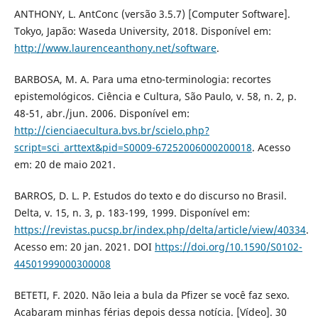
ANTHONY, L. AntConc (versão 3.5.7) [Computer Software].
Tokyo, Japão: Waseda University, 2018. Disponível em:
http://www.laurenceanthony.net/software
.
BARBOSA, M. A. Para uma etno-terminologia: recortes
epistemológicos. Ciência e Cultura, São Paulo, v. 58, n. 2, p.
48-51, abr./jun. 2006. Disponível em:
http://cienciaecultura.bvs.br/scielo.php?
script=sci_arttext&pid=S0009-67252006000200018
. Acesso
em: 20 de maio 2021.
BARROS, D. L. P. Estudos do texto e do discurso no Brasil.
Delta, v. 15, n. 3, p. 183-199, 1999. Disponível em:
https://revistas.pucsp.br/index.php/delta/article/view/40334
.
Acesso em: 20 jan. 2021. DOI
https://doi.org/10.1590/S0102-
44501999000300008
BETETI, F. 2020. Não leia a bula da Pfizer se você faz sexo.
Acabaram minhas férias depois dessa notícia. [Vídeo]. 30