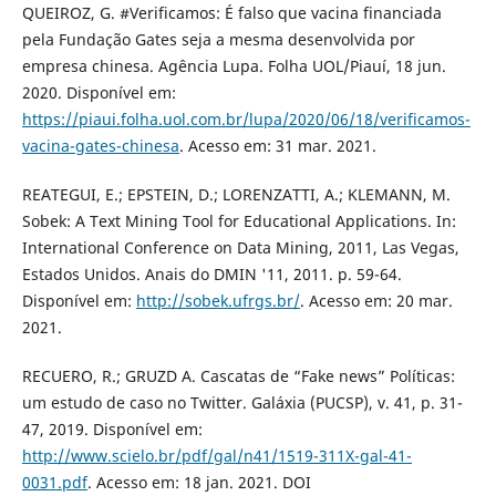
QUEIROZ, G. #Verificamos: É falso que vacina financiada
pela Fundação Gates seja a mesma desenvolvida por
empresa chinesa. Agência Lupa. Folha UOL/Piauí, 18 jun.
2020. Disponível em:
https://piaui.folha.uol.com.br/lupa/2020/06/18/verificamos-
vacina-gates-chinesa
. Acesso em: 31 mar. 2021.
REATEGUI, E.; EPSTEIN, D.; LORENZATTI, A.; KLEMANN, M.
Sobek: A Text Mining Tool for Educational Applications. In:
International Conference on Data Mining, 2011, Las Vegas,
Estados Unidos. Anais do DMIN '11, 2011. p. 59-64.
Disponível em:
http://sobek.ufrgs.br/
. Acesso em: 20 mar.
2021.
RECUERO, R.; GRUZD A. Cascatas de “Fake news” Políticas:
um estudo de caso no Twitter. Galáxia (PUCSP), v. 41, p. 31-
47, 2019. Disponível em:
http://www.scielo.br/pdf/gal/n41/1519-311X-gal-41-
0031.pdf
. Acesso em: 18 jan. 2021. DOI