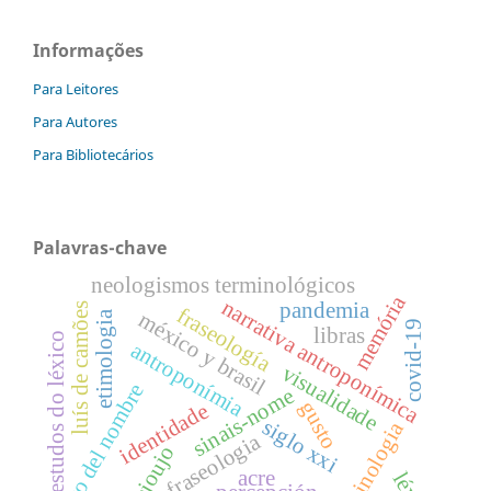
Informações
Para Leitores
Para Autores
Para Bibliotecários
Palavras-chave
neologismos terminológicos
memória
narrativa antroponímica
pandemia
luís de camões
fraseología
méxico y brasil
etimologia
covid-19
libras
estudos do léxico
antroponímia
visualidade
relato del nombre
sinais-nome
gusto
identidade
siglo xxi
terminologia
fraseologia
ajoujo
acre