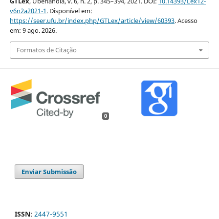
GTLex
, Uberlândia, v. 6, n. 2, p. 345–394, 2021. DOI:
10.14393/Lex12-
v6n2a2021-1
. Disponível em:
https://seer.ufu.br/index.php/GTLex/article/view/60393
. Acesso
em: 9 ago. 2026.
Formatos de Citação
0
Enviar Submissão
ISSN
:
2447-9551