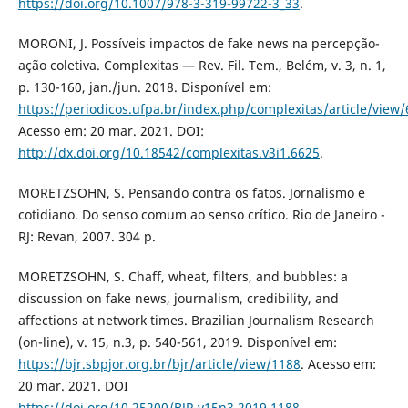
https://doi.org/10.1007/978-3-319-99722-3_33
.
MORONI, J. Possíveis impactos de fake news na percepção-
ação coletiva. Complexitas — Rev. Fil. Tem., Belém, v. 3, n. 1,
p. 130-160, jan./jun. 2018. Disponível em:
https://periodicos.ufpa.br/index.php/complexitas/article/view
Acesso em: 20 mar. 2021. DOI:
http://dx.doi.org/10.18542/complexitas.v3i1.6625
.
MORETZSOHN, S. Pensando contra os fatos. Jornalismo e
cotidiano. Do senso comum ao senso crítico. Rio de Janeiro -
RJ: Revan, 2007. 304 p.
MORETZSOHN, S. Chaff, wheat, filters, and bubbles: a
discussion on fake news, journalism, credibility, and
affections at network times. Brazilian Journalism Research
(on-line), v. 15, n.3, p. 540-561, 2019. Disponível em:
https://bjr.sbpjor.org.br/bjr/article/view/1188
. Acesso em:
20 mar. 2021. DOI
https://doi.org/10.25200/BJR.v15n3.2019.1188
.