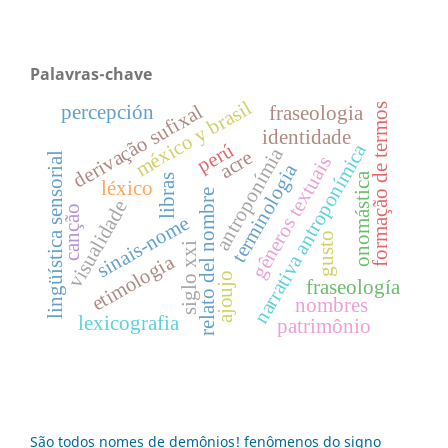
Palavras-chave
méxico y brasil
derivação sufixal
percepción
formação de termos
fraseologia
identidade
perú
narrativa antroponímica
antroponímia
acre
lingüística sensorial
gêneros textuais
terminologia
onomástica
libras
léxico
relato del nombre
visualidade
canção
sinais-nome
gusto
siglo xxi
etimologia
ajoujo
fraseología
nombres
lexicografia
patrimônio
São todos nomes de demônios! fenômenos do signo