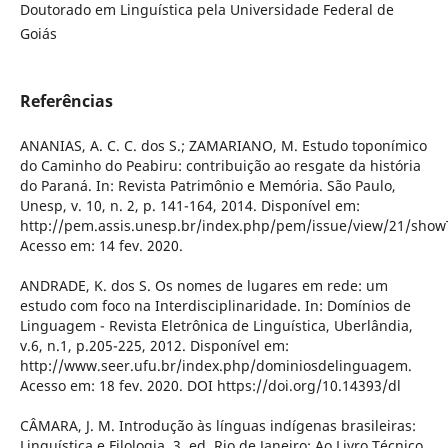
Doutorado em Linguística pela Universidade Federal de
Goiás
Referências
ANANIAS, A. C. C. dos S.; ZAMARIANO, M. Estudo toponímico
do Caminho do Peabiru: contribuição ao resgate da história
do Paraná. In: Revista Patrimônio e Memória. São Paulo,
Unesp, v. 10, n. 2, p. 141-164, 2014. Disponível em:
http://pem.assis.unesp.br/index.php/pem/issue/view/21/show
Acesso em: 14 fev. 2020.
ANDRADE, K. dos S. Os nomes de lugares em rede: um
estudo com foco na Interdisciplinaridade. In: Domínios de
Linguagem - Revista Eletrônica de Linguística, Uberlândia,
v.6, n.1, p.205-225, 2012. Disponível em:
http://www.seer.ufu.br/index.php/dominiosdelinguagem.
Acesso em: 18 fev. 2020. DOI https://doi.org/10.14393/dl
CÂMARA, J. M. Introdução às línguas indígenas brasileiras:
Linguística e Filologia. 3. ed. Rio de Janeiro: Ao Livro Técnico