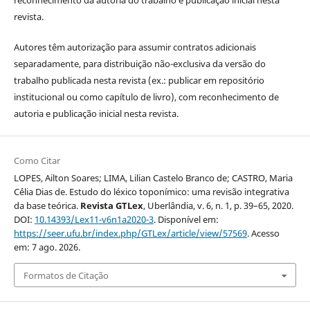
reconhecimento da autoria do trabalho e publicação inicial nesta
revista.
Autores têm autorização para assumir contratos adicionais
separadamente, para distribuição não-exclusiva da versão do
trabalho publicada nesta revista (ex.: publicar em repositório
institucional ou como capítulo de livro), com reconhecimento de
autoria e publicação inicial nesta revista.
Como Citar
LOPES, Ailton Soares; LIMA, Lilian Castelo Branco de; CASTRO, Maria
C´élia Dias de. Estudo do léxico toponímico: uma revisão integrativa
da base teórica.
Revista GTLex
, Uberlândia, v. 6, n. 1, p. 39–65, 2020.
DOI:
10.14393/Lex11-v6n1a2020-3
. Disponível em:
https://seer.ufu.br/index.php/GTLex/article/view/57569
. Acesso
em: 7 ago. 2026.
Formatos de Citação