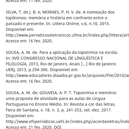
Acesso em: 11 fev. 2020.
SILVA, T. de J. B. e; MORAES, P. H. V. de. A nomeação dos
topônimos: memória e história em confronto entre o
passado e presente. In: Littera Online, v.6, n.10, 2015.
Disponível em:
http://www.periodicoseletronicos.ufma.br/index.php/littera/art
Acesso em: 16 fev. 2020.
SOUSA, A. M. de. Para a aplicação da toponímia na escola.
In: XVII CONGRESSO NACIONAL DE LINGUÍSTICA E
FILOLOGIA, 2013, Rio de Janeiro. Anais [...] Rio de Janeiro:
UERJ, 2013, p.294-306. Disponível em:
http://www.educadores.diaadia.pr.gov.br/arquivos/File/2010/a
Acesso em: 16 fev. 2020.
SOUSA, A. M. de; GOUVEIA, A. P. T. Toponímia e memória:
uma proposta de atividade para as aulas de Língua
Portuguesa no Ensino Médio. In: Revista a cor das letras,
Feira de Santana, v. 18, n. 3, p. 241-253, set.-dez. 2017.
Disponível em:
http://www.efsperiodicos.uefs.br/index.php/acordasletras/inde
Acesso em: 21 fev. 2020. DOI