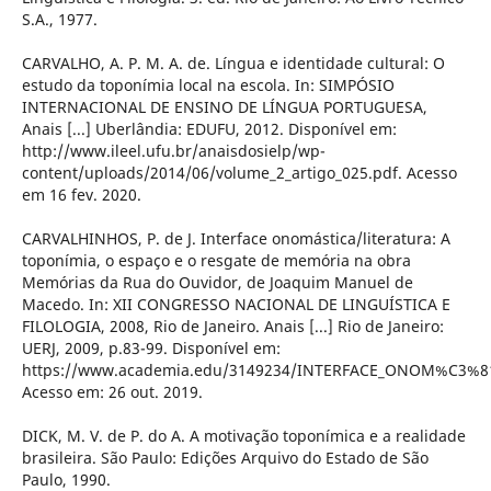
S.A., 1977.
CARVALHO, A. P. M. A. de. Língua e identidade cultural: O
estudo da toponímia local na escola. In: SIMPÓSIO
INTERNACIONAL DE ENSINO DE LÍNGUA PORTUGUESA,
Anais [...] Uberlândia: EDUFU, 2012. Disponível em:
http://www.ileel.ufu.br/anaisdosielp/wp-
content/uploads/2014/06/volume_2_artigo_025.pdf. Acesso
em 16 fev. 2020.
CARVALHINHOS, P. de J. Interface onomástica/literatura: A
toponímia, o espaço e o resgate de memória na obra
Memórias da Rua do Ouvidor, de Joaquim Manuel de
Macedo. In: XII CONGRESSO NACIONAL DE LINGUÍSTICA E
FILOLOGIA, 2008, Rio de Janeiro. Anais [...] Rio de Janeiro:
UERJ, 2009, p.83-99. Disponível em:
https://www.academia.edu/3149234/INTERFACE_ONOM%C3%8
Acesso em: 26 out. 2019.
DICK, M. V. de P. do A. A motivação toponímica e a realidade
brasileira. São Paulo: Edições Arquivo do Estado de São
Paulo, 1990.