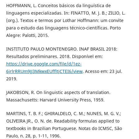
HOFFMANN, L. Conceitos básicos da linguística de
linguagens especializadas. In: FINATTO, M. J. B.; ZILIO, L.
(org.). Textos e termos por Lothar Hoffmann: um convite
para o estudo das linguagens técnico-científicas. Porto
Alegre: Palotti, 2015.
INSTITUTO PAULO MONTENEGRO. INAF BRASIL 2018:
Resultados preliminares. 2018. Disponível em:
https://drive.google.com/file/d/1ez-
6jrlrRRUm9JJ3MkwxEUffltjCTEI6/view
. Acesso em: 23 jul.
2019.
JAKOBSON, R. On linguistic aspects of translation.
Massachusetts: Harvard University Press, 1959.
MARTINS, T. B. F.; GHIRALDELO, C. M.; NUNES, M. G. V.;
OLIVEIRA JR., O. N. de. Readability formulas applied to
textbooks in Brazilian Portuguese. Notas do ICMSC, São
Paulo, n. 28, p. 1-11, 1996.