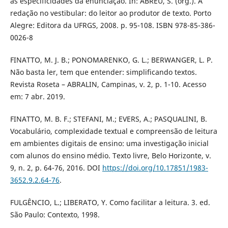
às especificidades da enunciação. In: ABREU, S. (org.). A
redação no vestibular: do leitor ao produtor de texto. Porto
Alegre: Editora da UFRGS, 2008. p. 95-108. ISBN 978-85-386-
0026-8
FINATTO, M. J. B.; PONOMARENKO, G. L.; BERWANGER, L. P.
Não basta ler, tem que entender: simplificando textos.
Revista Roseta – ABRALIN, Campinas, v. 2, p. 1-10. Acesso
em: 7 abr. 2019.
FINATTO, M. B. F.; STEFANI, M.; EVERS, A.; PASQUALINI, B.
Vocabulário, complexidade textual e compreensão de leitura
em ambientes digitais de ensino: uma investigação inicial
com alunos do ensino médio. Texto livre, Belo Horizonte, v.
9, n. 2, p. 64-76, 2016. DOI
https://doi.org/10.17851/1983-
3652.9.2.64-76
.
FULGÊNCIO, L.; LIBERATO, Y. Como facilitar a leitura. 3. ed.
São Paulo: Contexto, 1998.