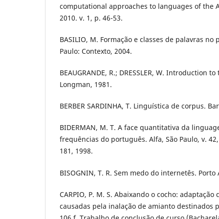
computational approaches to languages of the A
2010. v. 1, p. 46-53.
BASILIO, M. Formação e classes de palavras no p
Paulo: Contexto, 2004.
BEAUGRANDE, R.; DRESSLER, W. Introduction to te
Longman, 1981.
BERBER SARDINHA, T. Linguística de corpus. Bar
BIDERMAN, M. T. A face quantitativa da linguag
frequências do português. Alfa, São Paulo, v. 42
181, 1998.
BISOGNIN, T. R. Sem medo do internetês. Porto 
CARPIO, P. M. S. Abaixando o cocho: adaptação 
causadas pela inalação de amianto destinados pa
106 f. Trabalho de conclusão de curso (Bacharela