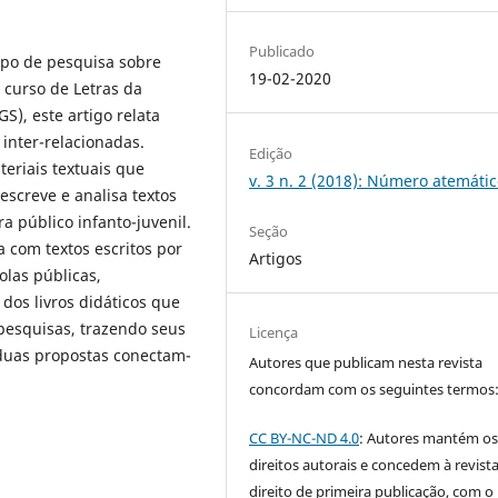
Publicado
upo de pesquisa sobre
19-02-2020
 curso de Letras da
S), este artigo relata
inter-relacionadas.
Edição
teriais textuais que
v. 3 n. 2 (2018): Número atemáti
screve e analisa textos
a público infanto-juvenil.
Seção
 com textos escritos por
Artigos
olas públicas,
dos livros didáticos que
 pesquisas, trazendo seus
Licença
 duas propostas conectam-
Autores que publicam nesta revista
concordam com os seguintes termos
CC BY-NC-ND 4.0
: Autores mantém o
direitos autorais e concedem à revist
direito de primeira publicação, com o