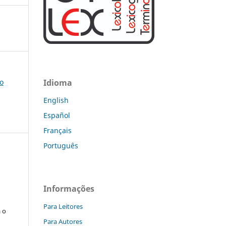
co
Idioma
English
Español
Français
Português
:
Informações
s
Para Leitores
a o
Para Autores