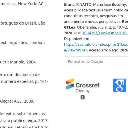
mericas. New York: ACL,
Bruna; FINATTO, Maria José Bocorny.
Acessibilidade textual e terminológica
conquistas recentes, pesquisas em
andamento e novas perspectivas.
Rev
ortuguês do Brasil. São
GTLex
, Uberlândia, v. 3, n. 2, p. 197–2
2020. DOI:
10.14393/Lex6-v3n2a2018-
Disponível em:
xt linguistics. London:
https://seer.ufu.br/index.php/GTLex/
e/view/49741
. Acesso em: 6 ago. 2026
Formatos de Citação
ueri: Manole, 2004.
em: um dicionário de
, número especial, p. 161-
1
Alegre: AGE, 2009.
de textos sobre doenças
ra o público leigo. 2017.
do em Letras) – Instituto