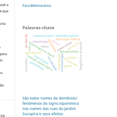
 sob a
Para Bibliotecários
se que
oria
Palavras-chave
rio das rãs
natureza inter e multidisciplinar
derivação sufixal
identidade
léxico
etimologia
sinais-nome
fraseologia no brasil
lingüística sensorial
covid-19
libras
r
acre
antroponímia
percepción
 para
terminologia
unidade fraseológica
fraseologia
fraseología
visualidade
ajoujo
locuciones
do
zoonímia
patrimônio
gusto
ou
ção
São todos nomes de demônios!
fenômenos do signo toponímico
nos nomes das ruas do Jardim
Sucupira e seus efeitos
LVA,