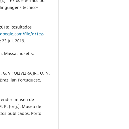
org.). Textos e termos por
linguagens técnico-
018: Resultados
.google.com/file/d/1ez-
 23 jul. 2019.
on. Massachusetts:
G. V.; OLIVEIRA JR., O. N.
 Brazilian Portuguese.
render: museu de
M. R. (org.). Museu de
tos publicados. Porto