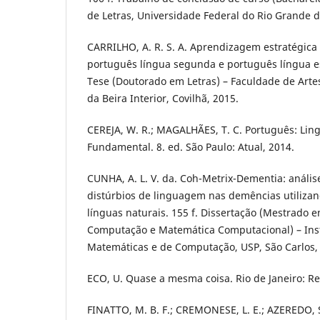
de Letras, Universidade Federal do Rio Grande do
CARRILHO, A. R. S. A. Aprendizagem estratégica
português língua segunda e português língua es
Tese (Doutorado em Letras) – Faculdade de Artes
da Beira Interior, Covilhã, 2015.
CEREJA, W. R.; MAGALHÃES, T. C. Português: Lin
Fundamental. 8. ed. São Paulo: Atual, 2014.
CUNHA, A. L. V. da. Coh-Metrix-Dementia: anális
distúrbios de linguagem nas demências utiliza
línguas naturais. 155 f. Dissertação (Mestrado e
Computação e Matemática Computacional) – Inst
Matemáticas e de Computação, USP, São Carlos,
ECO, U. Quase a mesma coisa. Rio de Janeiro: Re
FINATTO, M. B. F.; CREMONESE, L. E.; AZEREDO, 