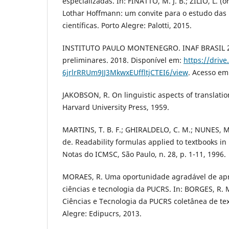
especializadas. In: FINATTO, M. J. B.; ZILIO, L. (
Lothar Hoffmann: um convite para o estudo das 
científicas. Porto Alegre: Palotti, 2015.
INSTITUTO PAULO MONTENEGRO. INAF BRASIL 2
preliminares. 2018. Disponível em:
https://drive
6jrlrRRUm9JJ3MkwxEUffltjCTEI6/view
. Acesso em:
JAKOBSON, R. On linguistic aspects of translati
Harvard University Press, 1959.
MARTINS, T. B. F.; GHIRALDELO, C. M.; NUNES, M. 
de. Readability formulas applied to textbooks in
Notas do ICMSC, São Paulo, n. 28, p. 1-11, 1996.
MORAES, R. Uma oportunidade agradável de ap
ciências e tecnologia da PUCRS. In: BORGES, R. 
Ciências e Tecnologia da PUCRS coletânea de tex
Alegre: Edipucrs, 2013.