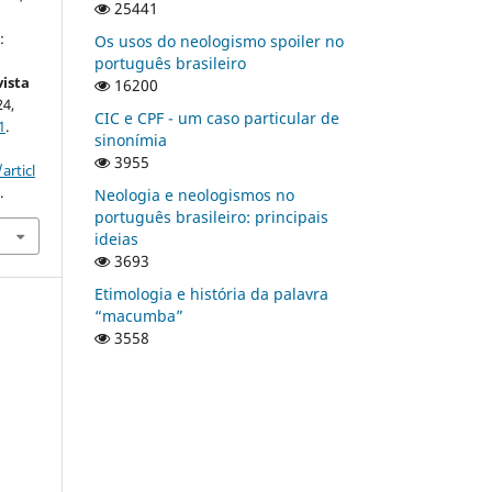
25441
:
Os usos do neologismo spoiler no
português brasileiro
ista
16200
24,
CIC e CPF - um caso particular de
1
.
sinonímia
3955
articl
.
Neologia e neologismos no
português brasileiro: principais
ideias
3693
Etimologia e história da palavra
“macumba”
3558