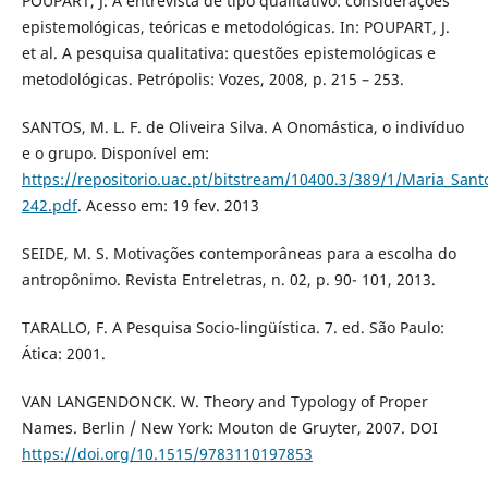
POUPART, J. A entrevista de tipo qualitativo: considerações
epistemológicas, teóricas e metodológicas. In: POUPART, J.
et al. A pesquisa qualitativa: questões epistemológicas e
metodológicas. Petrópolis: Vozes, 2008, p. 215 – 253.
SANTOS, M. L. F. de Oliveira Silva. A Onomástica, o indivíduo
e o grupo. Disponível em:
https://repositorio.uac.pt/bitstream/10400.3/389/1/Maria_Sant
242.pdf
. Acesso em: 19 fev. 2013
SEIDE, M. S. Motivações contemporâneas para a escolha do
antropônimo. Revista Entreletras, n. 02, p. 90- 101, 2013.
TARALLO, F. A Pesquisa Socio-lingüística. 7. ed. São Paulo:
Ática: 2001.
VAN LANGENDONCK. W. Theory and Typology of Proper
Names. Berlin / New York: Mouton de Gruyter, 2007. DOI
https://doi.org/10.1515/9783110197853