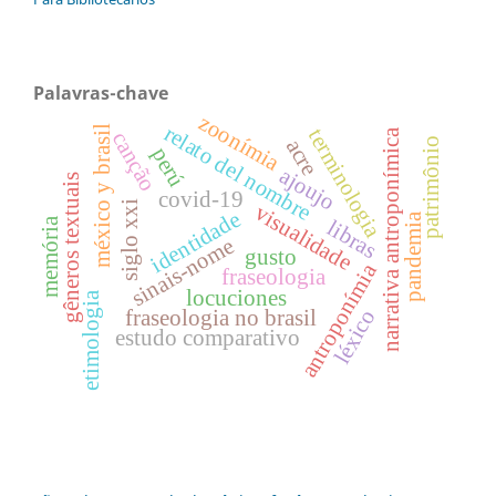
Palavras-chave
zoonímia
relato del nombre
méxico y brasil
terminologia
narrativa antroponímica
canção
acre
patrimônio
perú
ajoujo
gêneros textuais
covid-19
siglo xxi
visualidade
identidade
pandemia
memória
libras
sinais-nome
gusto
antroponímia
fraseologia
locuciones
etimologia
léxico
fraseologia no brasil
estudo comparativo