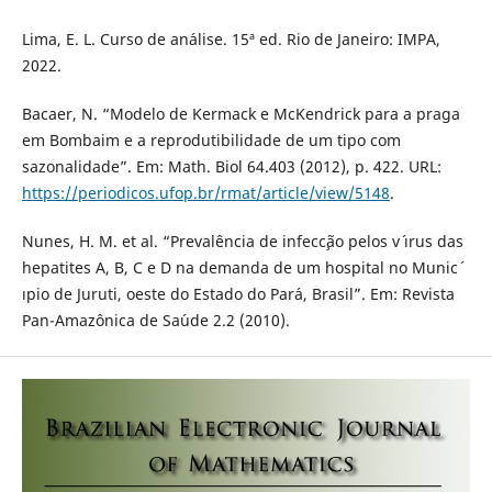
Lima, E. L. Curso de an´alise. 15ª ed. Rio de Janeiro: IMPA,
2022.
Bacaer, N. “Modelo de Kermack e McKendrick para a praga
em Bombaim e a reprodutibilidade de um tipo com
sazonalidade”. Em: Math. Biol 64.403 (2012), p. 422. URL:
https://periodicos.ufop.br/rmat/article/view/5148
.
Nunes, H. M. et al. “Prevalˆencia de infecc¸˜ao pelos v´ ırus das
hepatites A, B, C e D na demanda de um hospital no Munic´
ıpio de Juruti, oeste do Estado do Par´a, Brasil”. Em: Revista
Pan-Amazˆonica de Sa´ude 2.2 (2010).