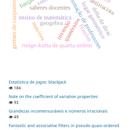
educação antirracista
germes de conjuntos reais
formação de professores
lugar geométrico
saberes docentes
delta de dirac
ensino de matemática
quatérnios
inversão
geogebra
matrizes
funções
runge-kutta de quarta ordem
Estatística de jogos: blackJack
184
Note on the coefficient of variation properties
93
Grandezas incomensuráveis e números irracionais
49
Fantastic and associative filters in pseudo quasi-ordered