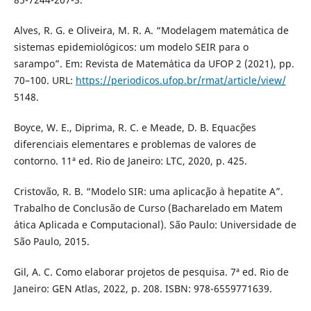
Alves, R. G. e Oliveira, M. R. A. “Modelagem matem´atica de
sistemas epidemiol´ogicos: um modelo SEIR para o
sarampo”. Em: Revista de Matem´atica da UFOP 2 (2021), pp.
70–100. URL:
https://periodicos.ufop.br/rmat/article/view/
5148.
Boyce, W. E., Diprima, R. C. e Meade, D. B. Equac¸˜oes
diferenciais elementares e problemas de valores de
contorno. 11ª ed. Rio de Janeiro: LTC, 2020, p. 425.
Cristov˜ao, R. B. “Modelo SIR: uma aplicac¸˜ao `a hepatite A”.
Trabalho de Conclus˜ao de Curso (Bacharelado em Matem
´atica Aplicada e Computacional). S˜ao Paulo: Universidade de
S˜ao Paulo, 2015.
Gil, A. C. Como elaborar projetos de pesquisa. 7ª ed. Rio de
Janeiro: GEN Atlas, 2022, p. 208. ISBN: 978-6559771639.