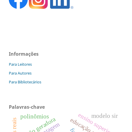
Informações
Para Leitores
Para Autores
Para Bibliotecários
Palavras-chave
ensino superior
modelo sir
polinômios
função geradora
contagem