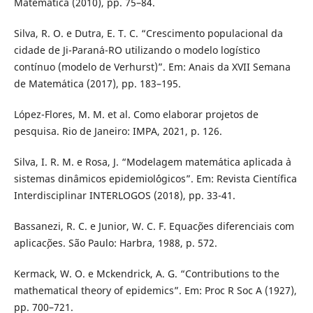
Matem´atica (2010), pp. 75–84.
Silva, R. O. e Dutra, E. T. C. “Crescimento populacional da
cidade de Ji-Paran´a-RO utilizando o modelo logístico
contínuo (modelo de Verhurst)”. Em: Anais da XVII Semana
de Matem´atica (2017), pp. 183–195.
López-Flores, M. M. et al. Como elaborar projetos de
pesquisa. Rio de Janeiro: IMPA, 2021, p. 126.
Silva, I. R. M. e Rosa, J. “Modelagem matem´atica aplicada `a
sistemas dinˆamicos epidemiol´ógicos”. Em: Revista Científica
Interdisciplinar INTERLOGOS (2018), pp. 33-41.
Bassanezi, R. C. e Junior, W. C. F. Equac¸˜oes diferenciais com
aplicac¸˜oes. S˜ao Paulo: Harbra, 1988, p. 572.
Kermack, W. O. e Mckendrick, A. G. “Contributions to the
mathematical theory of epidemics”. Em: Proc R Soc A (1927),
pp. 700–721.