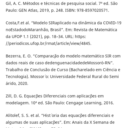
Gil, A. C. M´etodos e t´ecnicas de pesquisa social. 7ª ed. S˜ao
Paulo: GEN Atlas, 2019, p. 248. ISBN: 978-8597020571.
Costa,F.et al. “Modelo SIRaplicado na dinˆamica da COVID-19
noEstadodoMaranh˜ao, Brasil”. Em: Revista de Matem´atica
da UFOP 1.1 (2021), pp. 18–34. URL: https:
//periodicos.ufop.br/rmat/article/view/4845.
Bezerra, E. O. “Comparac¸˜ao do modelo matem´atico SIR com
dados reais de caso dedenguenacidadedeMossor´o-RN”.
Trabalho de Conclus˜ao de Curso (Bacharelado em Ciˆencia e
Tecnologia). Mossor´ o: Universidade Federal Rural do Semi
´arido, 2020.
Zill, D. G. Equac¸˜oes Diferenciais com aplicac¸˜oes em
modelagem. 10ª ed. S˜ao Paulo: Cengage Learning, 2016.
Alitolef, S. S. et al. “Hist´ oria das equac¸˜oes diferenciais e
algumas de suas aplicac¸˜oes”. Em: Anais da X Semana de