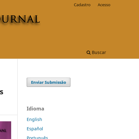
Cadastro
Acesso
Buscar
Enviar Submissão
s
Idioma
English
Español
Português