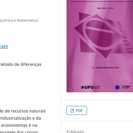
 Química e Matemática
2489
método de diferenças
PDF
de de recursos naturais
ndustrialização e da
 ecossistemas e na
Publicado
cessitam dos corpos