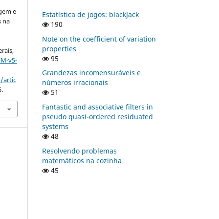
agem e
Estatística de jogos: blackJack
s na
190
Note on the coefficient of variation
properties
rais,
95
OM-v5-
Grandezas incomensuráveis e
/artic
números irracionais
6.
51
Fantastic and associative filters in
pseudo quasi-ordered residuated
systems
48
Resolvendo problemas
matemáticos na cozinha
45