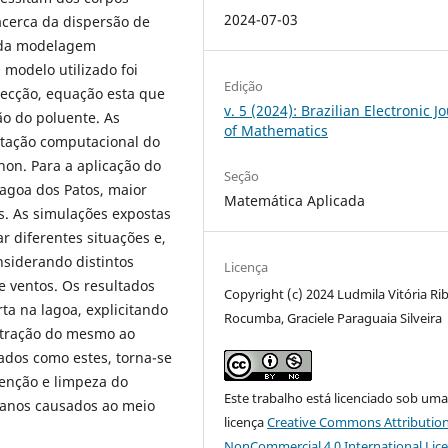
2024-07-03
acerca da dispersão de
 da modelagem
modelo utilizado foi
Edição
ecção, equação esta que
v. 5 (2024): Brazilian Electronic J
o do poluente. As
of Mathematics
ntação computacional do
hon. Para a aplicação do
Seção
agoa dos Patos, maior
Matemática Aplicada
ís. As simulações expostas
 diferentes situações e,
nsiderando distintos
Licença
e ventos. Os resultados
Copyright (c) 2024 Ludmila Vitória Ri
a na lagoa, explicitando
Rocumba, Graciele Paraguaia Silveira
ntração do mesmo ao
ados como estes, torna-se
tenção e limpeza do
Este trabalho está licenciado sob um
danos causados ao meio
licença
Creative Commons Attribution
NonCommercial 4.0 International Lic