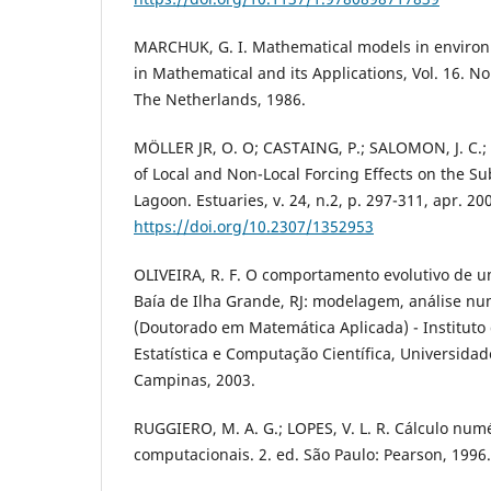
MARCHUK, G. I. Mathematical models in environ
in Mathematical and its Applications, Vol. 16. N
The Netherlands, 1986.
MÖLLER JR, O. O; CASTAING, P.; SALOMON, J. C.;
of Local and Non-Local Forcing Effects on the Sub
Lagoon. Estuaries, v. 24, n.2, p. 297-311, apr. 20
https://doi.org/10.2307/1352953
OLIVEIRA, R. F. O comportamento evolutivo de 
Baía de Ilha Grande, RJ: modelagem, análise nu
(Doutorado em Matemática Aplicada) - Instituto
Estatística e Computação Científica, Universida
Campinas, 2003.
RUGGIERO, M. A. G.; LOPES, V. L. R. Cálculo numé
computacionais. 2. ed. São Paulo: Pearson, 1996.