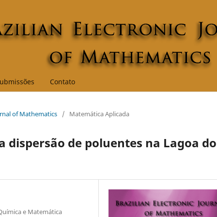
ubmissões
Contato
ournal of Mathematics
/
Matemática Aplicada
 dispersão de poluentes na Lagoa do
 Química e Matemática