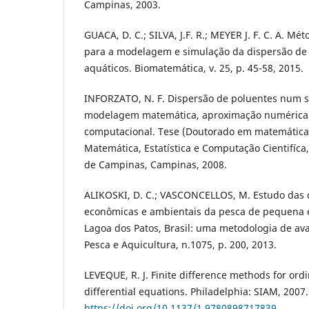
Campinas, 2003.
GUACA, D. C.; SILVA, J.F. R.; MEYER J. F. C. A. Mé
para a modelagem e simulação da dispersão de
aquáticos. Biomatemática, v. 25, p. 45-58, 2015.
INFORZATO, N. F. Dispersão de poluentes num s
modelagem matemática, aproximação numérica 
computacional. Tese (Doutorado em matemática a
Matemática, Estatística e Computação Cientifíca
de Campinas, Campinas, 2008.
ALIKOSKI, D. C.; VASCONCELLOS, M. Estudo das c
econômicas e ambientais da pesca de pequena e
Lagoa dos Patos, Brasil: uma metodologia de ava
Pesca e Aquicultura, n.1075, p. 200, 2013.
LEVEQUE, R. J. Finite difference methods for ordi
differential equations. Philadelphia: SIAM, 2007.
https://doi.org/10.1137/1.9780898717839