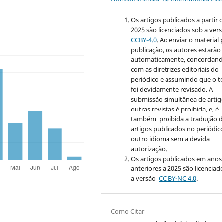
Os artigos publicados a partir 
2025 são licenciados sob a ver
CCBY-4.0
. Ao enviar o material
publicação, os autores estarão
automaticamente, concordan
com as diretrizes editoriais do
periódico e assumindo que o t
foi devidamente revisado. A
submissão simultânea de artig
outras revistas é proibida, e, é
também proibida a tradução 
artigos publicados no periódic
outro idioma sem a devida
autorização.
Os artigos publicados em anos
anteriores a 2025 são licenciad
a versão
CC BY-NC 4.0
.
Como Citar