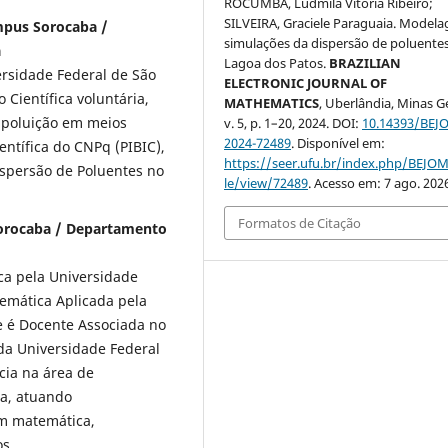
ROCUMBA, Ludmila Vitória Ribeiro;
SILVEIRA, Graciele Paraguaia. Model
mpus Sorocaba /
simulações da dispersão de poluente
a
Lagoa dos Patos.
BRAZILIAN
rsidade Federal de São
ELECTRONIC JOURNAL OF
Científica voluntária,
MATHEMATICS
, Uberlândia, Minas Ge
oluição em meios
v. 5, p. 1–20, 2024. DOI:
10.14393/BEJ
2024-72489
. Disponível em:
ientífica do CNPq (PIBIC),
https://seer.ufu.br/index.php/BEJOM
spersão de Poluentes no
le/view/72489
. Acesso em: 7 ago. 202
Formatos de Citação
 Sorocaba / Departamento
ca pela Universidade
emática Aplicada pela
 é Docente Associada no
 da Universidade Federal
ia na área de
da, atuando
m matemática,
os.