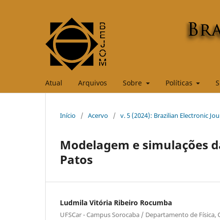
Atual
Arquivos
Sobre
Políticas
S
Início
/
Acervo
/
v. 5 (2024): Brazilian Electronic J
Modelagem e simulações da
Patos
Ludmila Vitória Ribeiro Rocumba
UFSCar - Campus Sorocaba / Departamento de Física,