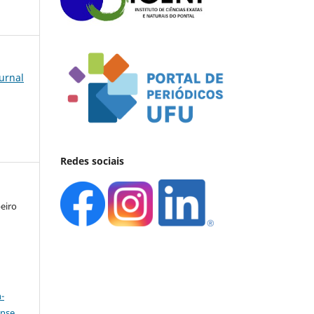
ournal
Redes sociais
beiro
a
-
ense
.