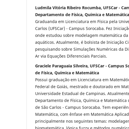
Ludmila Vitória Ribeiro Rocumba, UFSCar - Ca
Departamento de Física, Química e Matemátic
Graduanda em Licenciatura em Física pela Unive
Carlos (UFSCar) - Campus Sorocaba. Fez Iniciação 
onde estudou sobre modelagem matemática da p
aquáticos. Atualmente, é bolsista de Iniciação C
pesquisando sobre Simulações Numéricas da Di
Ar via Equações Diferenciais Parciais.
Graciele Paraguaia Silveira, UFSCar - Campus
de Física, Química e Matemática
Possui graduação em Licenciatura em Matemáti
Federal de Goiás, mestrado e doutorado em Mat
Universidade Estadual de Campinas. Atualmente
Departamento de Física, Química e Matemática
de São Carlos - Campus Sorocaba. Tem experiênc
Matemática, com ênfase em Matemática Aplica
principalmente nos seguintes temas: modelage
biomatemática, lógica fuzzy e métodos numéric