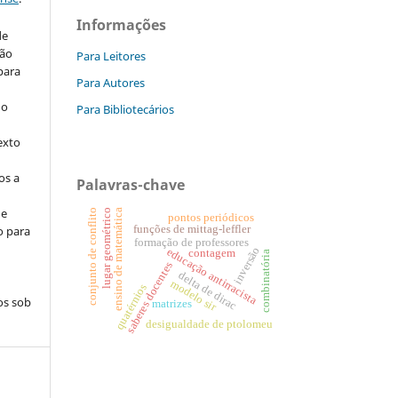
Informações
de
são
Para Leitores
 para
Para Autores
do
Para Bibliotecários
exto
os a
Palavras-chave
de
conjunto de conflito
ensino de matemática
lugar geométrico
pontos periódicos
o para
funções de mittag-leffler
formação de professores
inversão
educação antirracista
contagem
combinatória
saberes docentes
delta de dirac
modelo sir
quatérnios
os sob
matrizes
desigualdade de ptolomeu