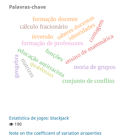
Palavras-chave
saberes docentes
formação docente
contagem
identidades
cálculo fracionário
ensino de matemática
inversão
formação de professores
educação antirracista
funções
geogebra
matrizes
quatérnios
teoria de grupos
conjunto de conflito
Estatística de jogos: blackJack
190
Note on the coefficient of variation properties