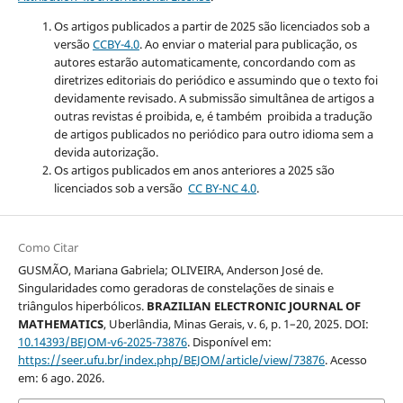
Os artigos publicados a partir de 2025 são licenciados sob a
versão
CCBY-4.0
. Ao enviar o material para publicação, os
autores estarão automaticamente, concordando com as
diretrizes editoriais do periódico e assumindo que o texto foi
devidamente revisado. A submissão simultânea de artigos a
outras revistas é proibida, e, é também proibida a tradução
de artigos publicados no periódico para outro idioma sem a
devida autorização.
Os artigos publicados em anos anteriores a 2025 são
licenciados sob a versão
CC BY-NC 4.0
.
Como Citar
GUSMÃO, Mariana Gabriela; OLIVEIRA, Anderson José de.
Singularidades como geradoras de constelações de sinais e
triângulos hiperbólicos.
BRAZILIAN ELECTRONIC JOURNAL OF
MATHEMATICS
, Uberlândia, Minas Gerais, v. 6, p. 1–20, 2025. DOI:
10.14393/BEJOM-v6-2025-73876
. Disponível em:
https://seer.ufu.br/index.php/BEJOM/article/view/73876
. Acesso
em: 6 ago. 2026.