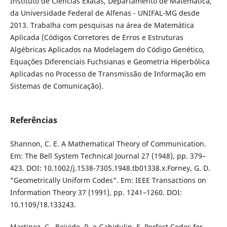
Instituto de Ciências Exatas, Departamento de Matemática,
da Universidade Federal de Alfenas - UNIFAL-MG desde
2013. Trabalha com pesquisas na área de Matemática
Aplicada (Códigos Corretores de Erros e Estruturas
Algébricas Aplicados na Modelagem do Código Genético,
Equações Diferenciais Fuchsianas e Geometria Hiperbólica
Aplicadas no Processo de Transmissão de Informação em
Sistemas de Comunicação).
Referências
Shannon, C. E. A Mathematical Theory of Communication.
Em: The Bell System Technical Journal 27 (1948), pp. 379–
423. DOI: 10.1002/j.1538-7305.1948.tb01338.x.Forney, G. D.
"Geometrically Uniform Codes". Em: IEEE Transactions on
Information Theory 37 (1991), pp. 1241–1260. DOI:
10.1109/18.133243.
Martinez, C., Beivide, R. e Gabidulin, E. Perfect Codes for