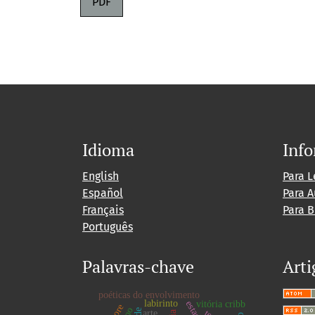
PDF
Idioma
Inf
English
Para L
Español
Para A
Français
Para B
Português
Palavras-chave
Arti
poéticas do envolvimento
labirinto
vitória cribb
arte