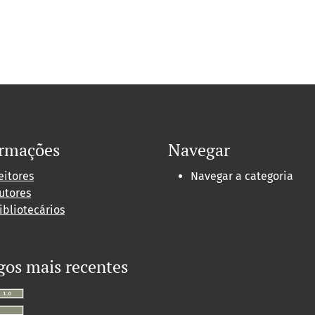
ormações
Navegar
eitores
Navegar a categoria
utores
ibliotecários
gos mais recentes