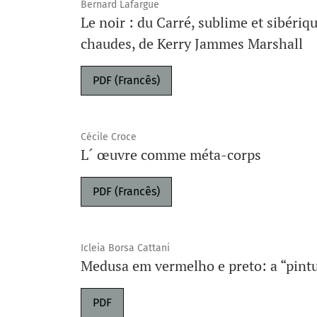
Bernard Lafargue
Le noir : du Carré, sublime et sibériq
chaudes, de Kerry Jammes Marshall
PDF (Francês)
Cécile Croce
L´ œuvre comme méta-corps
PDF (Francês)
Icleia Borsa Cattani
Medusa em vermelho e preto: a “pint
PDF