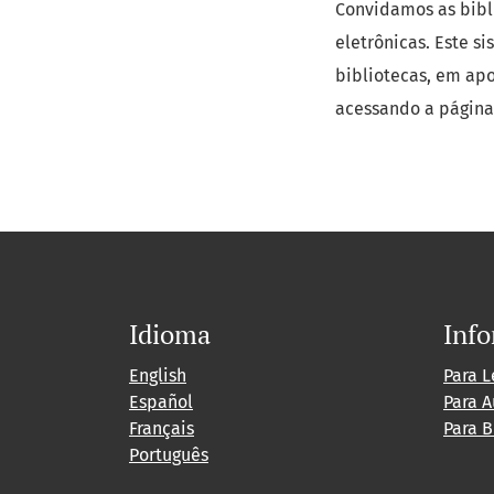
Convidamos as bibli
eletrônicas. Este 
bibliotecas, em apo
acessando a página
Idioma
Inf
English
Para L
Español
Para A
Français
Para B
Português