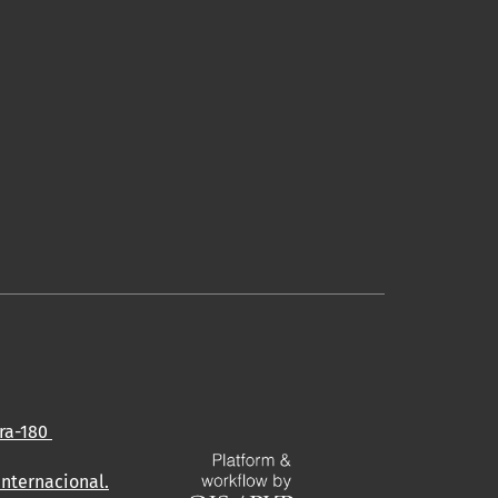
ira-180
Internacional
.