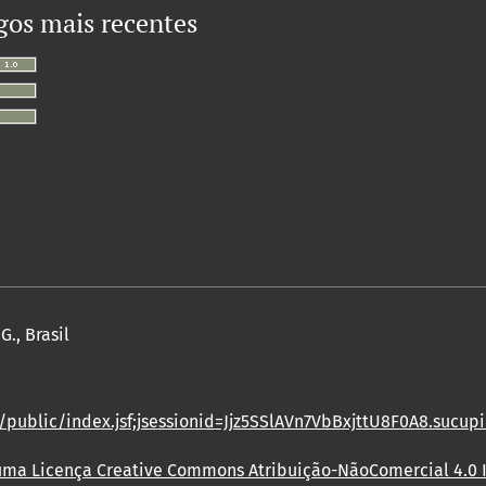
gos mais recentes
., Brasil
/public/index.jsf;jsessionid=Jjz5SSlAVn7VbBxjttU8F0A8.sucup
 uma Licença
Creative Commons Atribuição-NãoComercial 4.0 