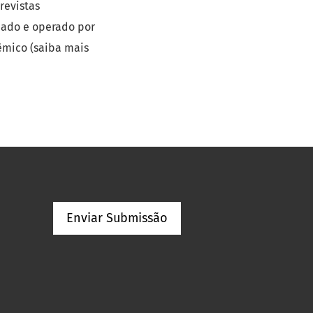
revistas
dado e operado por
êmico (saiba mais
Enviar Submissão