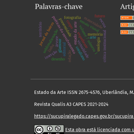
Palavras-chave
Arti
futuro
poéticas do envolvimento
fotografia
maternidade
presentidade
escuta
ensaio visual
corpo
jornal de bairro
estado da arte
território
volume 7 número 1
sublimalienação
crítica institucional
expediente
memória
arte
árvore
usologia
glamour
virtualidade
editorial
linha
cotidiano
inserção
relação
desenho
Estado da Arte ISSN 2675-4576, Uberlândia, M.G
Revista Qualis A3 CAPES 2021-2024
https://sucupiralegado.capes.gov.br/sucupira
Esta obra está licenciada com