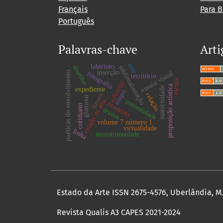
Français
Para B
Português
Palavras-chave
Arti
arte
labirinto
desenho
sublimalienação
inserção
ensaio visual
poéticas do envolvimento
fotografia
território
escuta
editorial
proposição artística
maternidade
expediente
corpo
futuro
relação
glamour
estado da arte
presentidade
memória
cotidiano
árvore
volume 7 número 1
virtualidade
linha
monstruosidade
Estado da Arte ISSN 2675-4576, Uberlândia, M.G
Revista Qualis A3 CAPES 2021-2024