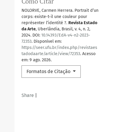
Como Citar
NOLORVE, Carmen Herrera. Portrait d’un
corps: existe-t-il une couleur pour
représenter l’identité ?.
Revista Estado
da Arte
, Uberlândia, Brasil, v. 4, n. 2,
2024. DOI:
10.14393/EdA-v4-n2-2023-
72353
. Disponível em:
https://seer.ufu.br/index.php/revistaes
tadodaarte/article/view/72353
. Acesso
em: 9 ago. 2026.
Formatos de Citação
Share
|