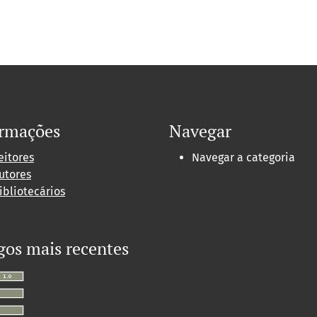
ormações
Navegar
eitores
Navegar a categoria
utores
ibliotecários
gos mais recentes