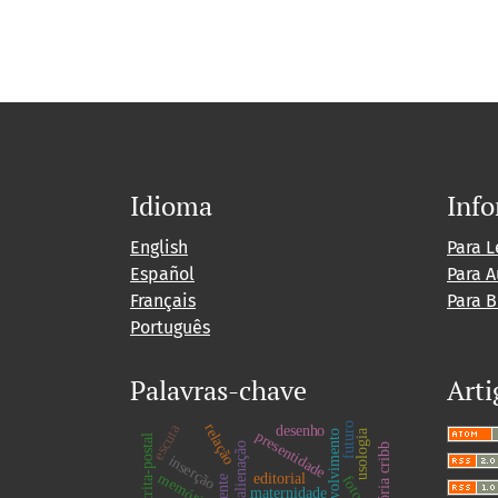
Idioma
Inf
English
Para L
Español
Para A
Français
Para B
Português
Palavras-chave
Arti
futuro
relação
escuta
desenho
usologia
presentidade
escrita-postal
sublimalienação
vitória cribb
inserção
memória
editorial
maternidade