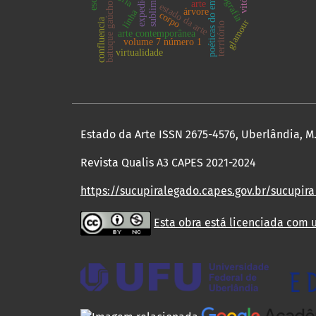
poéticas do envolvimento
fotografia
expediente
arte
batuque gaúcho
estado da arte
árvore
linha
corpo
confluencia
glamour
território
arte contemporânea
volume 7 número 1
virtualidade
Estado da Arte ISSN 2675-4576, Uberlândia, M.G
Revista Qualis A3 CAPES 2021-2024
https://sucupiralegado.capes.gov.br/sucupira
Esta obra está licenciada com