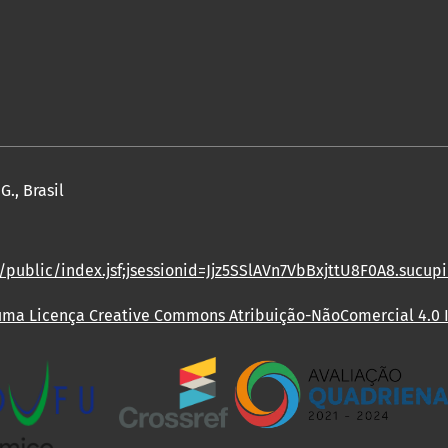
., Brasil
/public/index.jsf;jsessionid=Jjz5SSlAVn7VbBxjttU8F0A8.sucup
 uma Licença
Creative Commons Atribuição-NãoComercial 4.0 