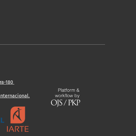
ira-180
Internacional
.