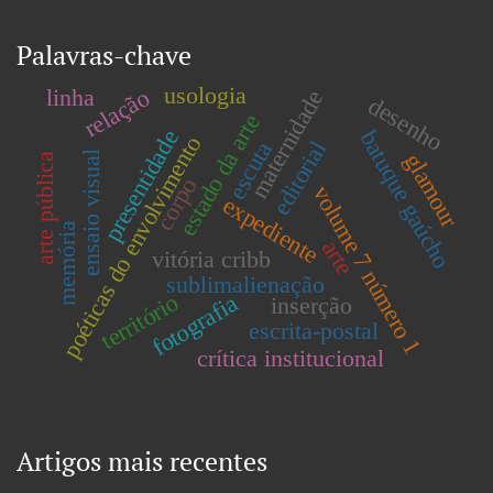
Palavras-chave
usologia
linha
relação
maternidade
desenho
estado da arte
presentidade
batuque gaúcho
poéticas do envolvimento
editorial
escuta
glamour
ensaio visual
arte pública
corpo
volume 7 número 1
expediente
memória
arte
vitória cribb
sublimalienação
território
fotografia
inserção
escrita-postal
crítica institucional
Artigos mais recentes