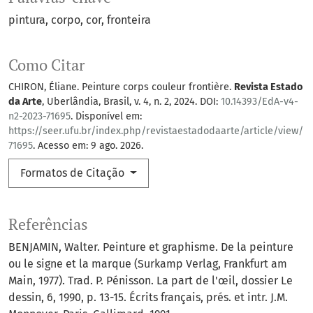
pintura
corpo
cor
fronteira
Como Citar
CHIRON, Éliane. Peinture corps couleur frontière.
Revista Estado
da Arte
, Uberlândia, Brasil, v. 4, n. 2, 2024. DOI:
10.14393/EdA-v4-
n2-2023-71695
. Disponível em:
https://seer.ufu.br/index.php/revistaestadodaarte/article/view/
71695
. Acesso em: 9 ago. 2026.
Formatos de Citação
Referências
BENJAMIN, Walter. Peinture et graphisme. De la peinture
ou le signe et la marque (Surkamp Verlag, Frankfurt am
Main, 1977). Trad. P. Pénisson. La part de l'œil, dossier Le
dessin, 6, 1990, p. 13-15. Écrits français, prés. et intr. J.M.