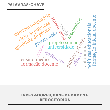
PALAVRAS-CHAVE
contrato temporário
formação inicial docente
romeu zema
acadêmicas
ciclo de políticas
escola
políticas educacionais
igualdade de gênero
privatização
público-privado
projeto somar
acesso
universidade
autonomia
acadêmicos
gênero
ensino médio
formação docente
INDEXADORES, BASE DE DADOS E
REPOSITÓRIOS