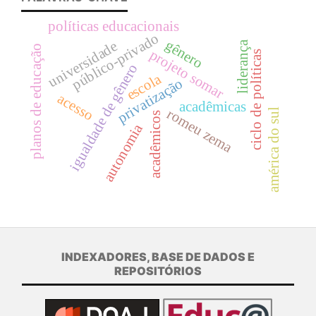
políticas educacionais
público-privado
gênero
universidade
liderança
planos de educação
projeto somar
ciclo de políticas
igualdade de gênero
escola
privatização
acesso
acadêmicas
romeu zema
américa do sul
acadêmicos
autonomia
INDEXADORES, BASE DE DADOS E
REPOSITÓRIOS