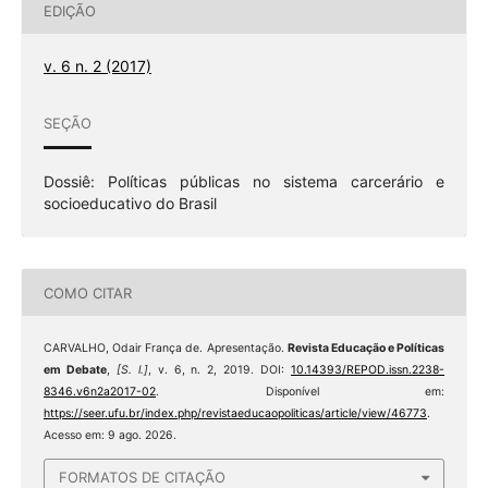
EDIÇÃO
v. 6 n. 2 (2017)
SEÇÃO
Dossiê: Políticas públicas no sistema carcerário e
socioeducativo do Brasil
COMO CITAR
CARVALHO, Odair França de. Apresentação.
Revista Educação e Políticas
em Debate
,
[S. l.]
, v. 6, n. 2, 2019. DOI:
10.14393/REPOD.issn.2238-
8346.v6n2a2017-02
. Disponível em:
https://seer.ufu.br/index.php/revistaeducaopoliticas/article/view/46773
.
Acesso em: 9 ago. 2026.
FORMATOS DE CITAÇÃO