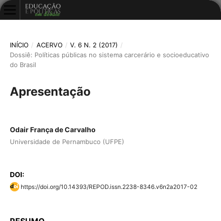
INÍCIO
/
ACERVO
/
V. 6 N. 2 (2017)
/
Dossiê: Políticas públicas no sistema carcerário e socioeducativo
do Brasil
Apresentação
Odair França de Carvalho
Universidade de Pernambuco (UFPE)
DOI:
https://doi.org/10.14393/REPOD.issn.2238-8346.v6n2a2017-02