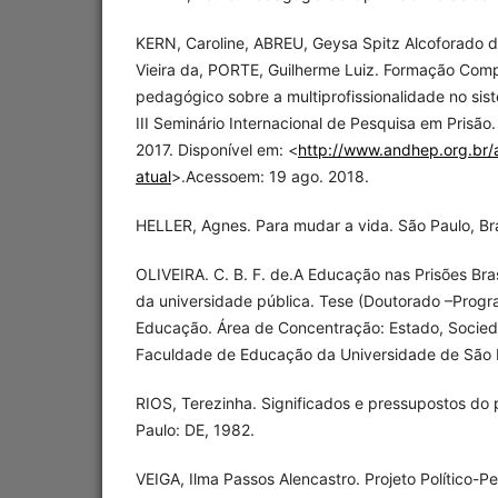
KERN, Caroline, ABREU, Geysa Spitz Alcoforado de
Vieira da, PORTE, Guilherme Luiz. Formação Comp
pedagógico sobre a multiprofissionalidade no sis
III Seminário Internacional de Pesquisa em Prisão
2017. Disponível em: <
http://www.andhep.org.br/
atual
>.Acessoem: 19 ago. 2018.
HELLER, Agnes. Para mudar a vida. São Paulo, Bra
OLIVEIRA. C. B. F. de.A Educação nas Prisões Bras
da universidade pública. Tese (Doutorado –Pro
Educação. Área de Concentração: Estado, Socie
Faculdade de Educação da Universidade de São P
RIOS, Terezinha. Significados e pressupostos do
Paulo: DE, 1982.
VEIGA, Ilma Passos Alencastro. Projeto Político-P