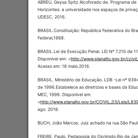
ABREU, Geysa Spitz Alcoforado de. Programa de
Horizontes: a universidade nos espaços de priva
UDESC. 2016.
BRASIL.Constituição: República Federativa do Bras
Federal,1988.
BRASIL.Lei de Execução Penal. LEI Nº 7.210 de 11
Disponível em: <
http://www.planalto.gov.br/ccivi
Acesso em: 18 maio.2016.
BRASIL. Ministério de Educação. LDB -Lei nº 93
de 1996.Estabelece as diretrizes e bases da Educa
MEC, 1996. Disponível em:
<
http://www.planalto.gov.br/CCIVIL_03/Leis/L93
ago. 2018.
BUCH, João Marcos. Juiz achado na rua.São Paulo:
FREIRE, Paulo. Pedagogia do Oprimido.Rio de Jane