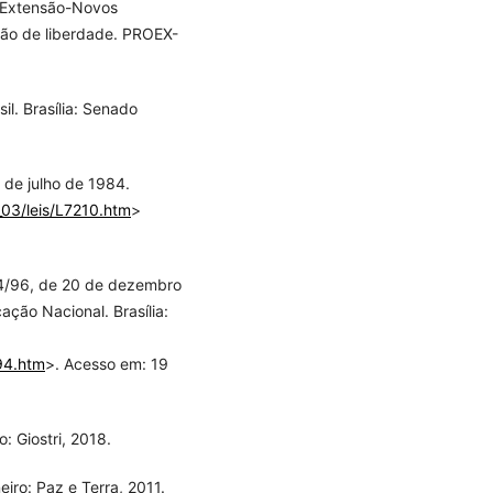
 Extensão-Novos
ção de liberdade. PROEX-
il. Brasília: Senado
 de julho de 1984.
l_03/leis/L7210.htm
>
94/96, de 20 de dezembro
ção Nacional. Brasília:
94.htm
>. Acesso em: 19
 Giostri, 2018.
iro: Paz e Terra, 2011.