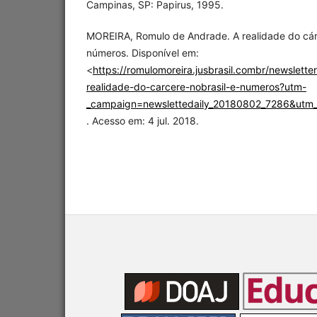
Campinas, SP: Papirus, 1995.
MOREIRA, Romulo de Andrade. A realidade do cár
números. Disponível em:
<
https://romulomoreira.jusbrasil.combr/newslett
realidade-do-carcere-nobrasil-e-numeros?utm-
_campaign=newslettedaily_20180802_7286&utm
. Acesso em: 4 jul. 2018.