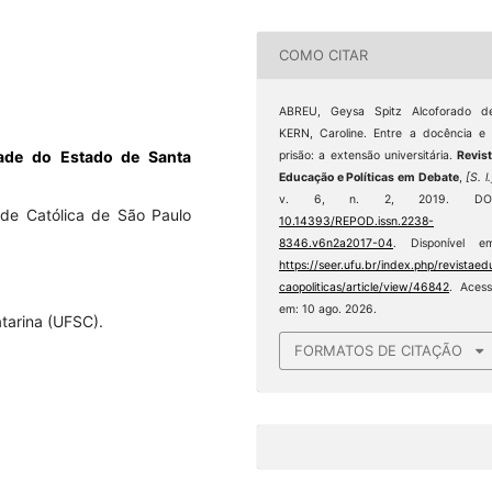
COMO CITAR
ABREU, Geysa Spitz Alcoforado de
KERN, Caroline. Entre a docência e
dade do Estado de Santa
prisão: a extensão universitária.
Revis
Educação e Políticas em Debate
,
[S. l.
v. 6, n. 2, 2019. DOI
ade Católica de São Paulo
10.14393/REPOD.issn.2238-
8346.v6n2a2017-04
. Disponível em
https://seer.ufu.br/index.php/revistaed
caopoliticas/article/view/46842
. Aces
em: 10 ago. 2026.
tarina (UFSC).
FORMATOS DE CITAÇÃO