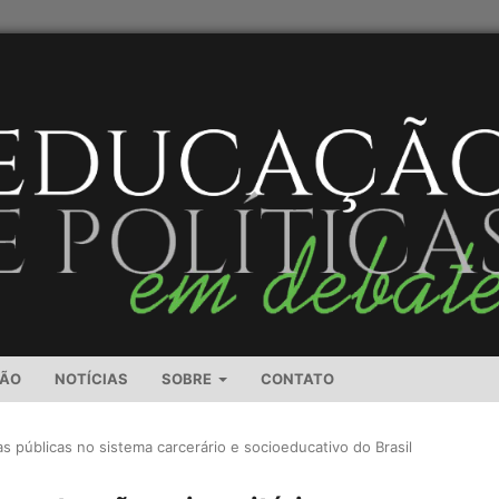
SÃO
NOTÍCIAS
SOBRE
CONTATO
cas públicas no sistema carcerário e socioeducativo do Brasil