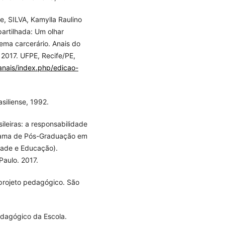
, SILVA, Kamylla Raulino
artilhada: Um olhar
tema carcerário. Anais do
. 2017. UFPE, Recife/PE,
anais/index.php/edicao-
siliense, 1992.
ileiras: a responsabilidade
grama de Pós-Graduação em
dade e Educação).
aulo. 2017.
 projeto pedagógico. São
edagógico da Escola.