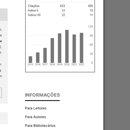
;
 a
ta
]
,
:
:
u
so
INFORMAÇÕES
Para Leitores
Para Autores
Para Bibliotecários