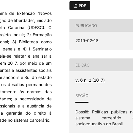
PDF
rama de Extensão "Novos
ão de liberdade", iniciado
PUBLICADO
ta Catarina (UDESC). O
ojeto Incluir; 2) Formação
2019-02-18
onal; 3) Biblioteca como
s penais e 4) I Seminário
ja-se relatar e analisar a
 em 2017, por meio de um
EDIÇÃO
entes e assistentes sociais
rianópolis e Sul do estado
v. 6 n. 2 (2017)
o os desafios permanentes
entamento às normas das
SEÇÃO
vidades; a necessidade de
issionais e a ausência de
Dossiê: Políticas públicas n
 a garantia do direito à
sistema carcerário 
de no sistema carcerário.
socioeducativo do Brasil