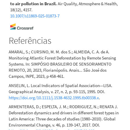
to air pollution in Brazil.
Air Quality, Atmosphere & Health,
18(12), 4157.
10.1007/s11869-025-01873-7
Luiz dos Anjos, Hugo Reis Medeiros, Edson Varga Lopes,
Referências
Robert D. Holt, Matheus Marques Tavares, Helon Simões
Oliveira
(2025)
AMARAL, S.; CURSINO, M. M. dos S.; ALMEIDA, C. A. de A.
Landscape composition and configuration drive bird
Monitoring Atlantic Forest Deforestation by Remote Sensing
richness, abundance, and functional diversity in
Systems. In: SIMPÓSIO BRASILEIRO DE SENSORIAMENTO
Neotropical forest fragments.
Biodiversity and
REMOTO, 20, 2023, Florianópolis. Anais... São José dos
Conservation, 34(13), 4693.
Campos, INPE, 2023, p 458-461.
10.1007/s10531-025-03174-y
ANSELIN, L. Local Indicators of Spatial Association—LISA.
Geographical Analysis, v. 27, n. 2, p. 93-115, 1995. DOI.
https://doi.org/10.1111/j.1538-4632.1995.tb00338.x
.
Fillipe Vieira de Araújo, Wander Gladson Amaral, Israel
Marinho Pereira, José Barbosa dos Santos
(2025)
ARMENTERAS, D.; ESPELTA, J. M.; RODRIGUEZ, N.; RENATA J.
Herbicides in forest restoration: Selectivity and
Deforestation dynamics and drivers in different forest types in
adequate dose as key factors for the management of
Latin America: Three decades of studies (1980–2010). Global
Urochloa decumbens.
Ecological Engineering, 216, 107641.
Environmental Change, v. 46, p. 139-147, 2017. DOI.