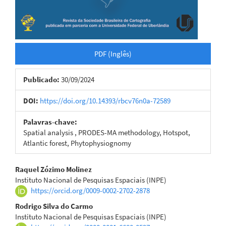
PDF (Inglês)
Publicado:
30/09/2024
DOI:
https://doi.org/10.14393/rbcv76n0a-72589
Palavras-chave:
Spatial analysis , PRODES-MA methodology, Hotspot,
Atlantic forest, Phytophysiognomy
Conteúdo
Raquel Zózimo Molinez
Instituto Nacional de Pesquisas Espaciais (INPE)
do
https://orcid.org/0009-0002-2702-2878
artigo
Rodrigo Silva do Carmo
Instituto Nacional de Pesquisas Espaciais (INPE)
principal