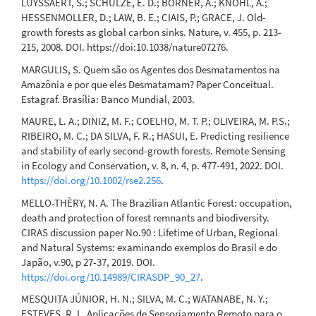
LUYSSAERT, S.; SCHULZE, E. D.; BÖRNER, A.; KNOHL, A.;
HESSENMÖLLER, D.; LAW, B. E.; CIAIS, P.; GRACE, J. Old-
growth forests as global carbon sinks. Nature, v. 455, p. 213-
215, 2008. DOI. https://doi:10.1038/nature07276.
MARGULIS, S. Quem são os Agentes dos Desmatamentos na
Amazônia e por que eles Desmatamam? Paper Conceitual.
Estagraf. Brasília: Banco Mundial, 2003.
MAURE, L. A.; DINIZ, M. F.; COELHO, M. T. P.; OLIVEIRA, M. P.S.;
RIBEIRO, M. C.; DA SILVA, F. R.; HASUI, E. Predicting resilience
and stability of early second-growth forests. Remote Sensing
in Ecology and Conservation, v. 8, n. 4, p. 477-491, 2022. DOI.
https://doi.org/10.1002/rse2.256
.
MELLO-THÈRY, N. A. The Brazilian Atlantic Forest: occupation,
death and protection of forest remnants and biodiversity.
CIRAS discussion paper No.90 : Lifetime of Urban, Regional
and Natural Systems: examinando exemplos do Brasil e do
Japão, v.90, p 27-37, 2019. DOI.
https://doi.org/10.14989/CIRASDP_90_27
.
MESQUITA JÚNIOR, H. N.; SILVA, M. C.; WATANABE, N. Y.;
ESTEVES, R. L. Aplicações de Sensoriamento Remoto para o