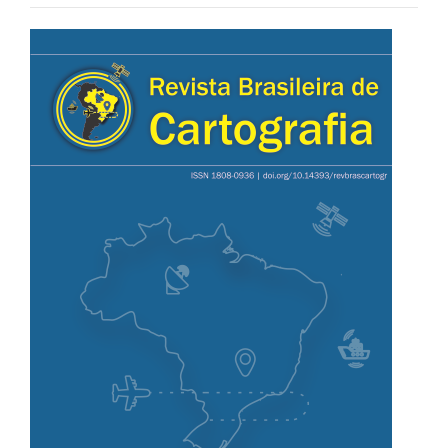
Barra
lateral
de
artigos