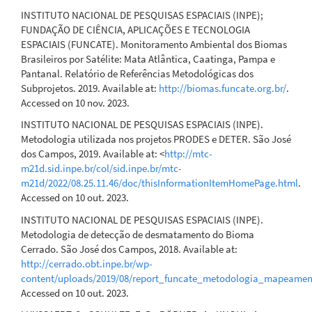
INSTITUTO NACIONAL DE PESQUISAS ESPACIAIS (INPE);
FUNDAÇÃO DE CIÊNCIA, APLICAÇÕES E TECNOLOGIA
ESPACIAIS (FUNCATE). Monitoramento Ambiental dos Biomas
Brasileiros por Satélite: Mata Atlântica, Caatinga, Pampa e
Pantanal. Relatório de Referências Metodológicas dos
Subprojetos. 2019. Available at:
http://biomas.funcate.org.br/
.
Accessed on 10 nov. 2023.
INSTITUTO NACIONAL DE PESQUISAS ESPACIAIS (INPE).
Metodologia utilizada nos projetos PRODES e DETER. São José
dos Campos, 2019. Available at: <
http://mtc-
m21d.sid.inpe.br/col/sid.inpe.br/mtc-
m21d/2022/08.25.11.46/doc/thisInformationItemHomePage.html
.
Accessed on 10 out. 2023.
INSTITUTO NACIONAL DE PESQUISAS ESPACIAIS (INPE).
Metodologia de detecção de desmatamento do Bioma
Cerrado. São José dos Campos, 2018. Available at:
http://cerrado.obt.inpe.br/wp-
content/uploads/2019/08/report_funcate_metodologia_mapeamen
Accessed on 10 out. 2023.