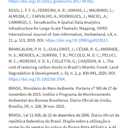
10.1016/j.ecoleng.2025.107641
https://doi.org/10.1016/j.gloenvcha.2017.09.002
.
ASSIS, L. F. F. G.; FERREIRA, K. R.; VINHAS, L.; MAURANO, L.;
ALMEIDA, C.; CARVALHO, A.; RODRIGUES, J.; MACIEL, A.;
CAMARGO, C. TerraBrasilis: A Spatial Data Analytics
Infrastructure for Large-Scale Thematic Mapping. ISPRS
International Journal of. Geo-Information, Switzerland, v.8, n.
11, p. 513, 2019. DOI.
https://doi.org/10.3390/ijgi8110513
.
BRANCALION, P. H. S.; GUILLEMOT, J.; CÉSAR, R. G.; ANDRADE,
H. S.; MENDES, A.; SORRINI, T. B.; PICCOLO, M. D. C.; PELUCI,
M. C.; MORENO, V. D. S.; COLLETTA, G.; CHAZDON, R. L. The
cost of restoring carbon stocks in Brazil's Atlantic Forest. Land
Degradation & Development, v. 32, n. 2, p. 830-841, 2020. DOI.
https://doi.org/10.1002/ldr.3764
.
BRASIL. Ministério do Meio Ambiente. Portaria nº 365 de 27 de
novembro de 2015. Institui o Programa de Monitoramento
Ambiental dos Biomas Brasileiros. Diário Oficial da União,
Brasília, DF, n. 228, 30 nov. 2015.
BRASIL. Lei 11.428, de 22 de dezembro de 2006. Diário oficial da
república federativa do Brasil. Dispõe sobre a utilização e
proteção da vegetação nativa do Bioma Mata Atlântica, e dá