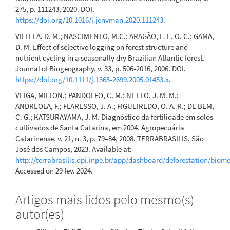
275, p. 111243, 2020. DOI.
https://doi.org/10.1016/j.jenvman.2020.111243
.
VILLELA, D. M.; NASCIMENTO, M.C.; ARAGÃO, L. E. O. C.; GAMA,
D. M. Effect of selective logging on forest structure and
nutrient cycling in a seasonally dry Brazilian Atlantic forest.
Journal of Biogeography, v. 33, p. 506-2016, 2006. DOI.
https://doi.org/10.1111/j.1365-2699.2005.01453.x
.
VEIGA, MILTON.; PANDOLFO, C. M.; NETTO, J. M. M.;
ANDREOLA, F.; FLARESSO, J. A.; FIGUEIREDO, O. A. R.; DE BEM,
C. G.; KATSURAYAMA, J. M. Diagnóstico da fertilidade em solos
cultivados de Santa Catarina, em 2004. Agropecuária
Catarinense, v. 21, n. 3, p. 79–84, 2008. TERRABRASILIS. São
José dos Campos, 2023. Available at:
http://terrabrasilis.dpi.inpe.br/app/dashboard/deforestation/bio
Accessed on 29 fev. 2024.
Artigos mais lidos pelo mesmo(s)
autor(es)