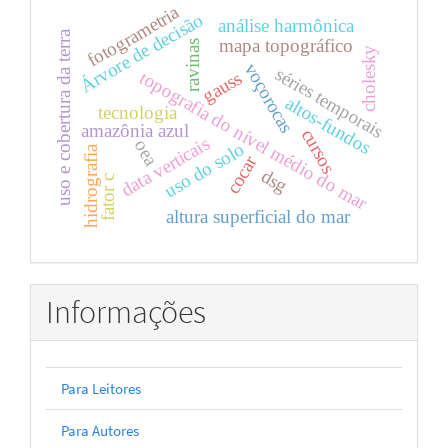
fotogrametria
Árvore de decisão
análise harmônica
uso e cobertura da terra
mapa topográfico
ravinas
cholesky
voçorocas
séries temporais
topografia do nível médio do mar
gauss
altos-fundos
tecnologia
amazônia azul
cursos
data verticais
oea
uso do solo
hidrografia
cocar
dsg
fator c
altura superficial do mar
Informações
Para Leitores
Para Autores