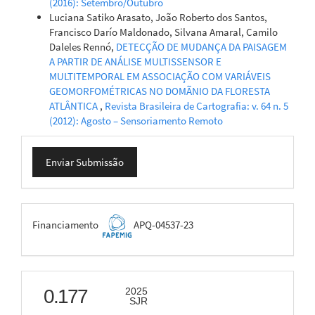
(2016): Setembro/Outubro
Luciana Satiko Arasato, João Roberto dos Santos,
Francisco Darío Maldonado, Silvana Amaral, Camilo
Daleles Rennó,
DETECÇÃO DE MUDANÇA DA PAISAGEM
A PARTIR DE ANÁLISE MULTISSENSOR E
MULTITEMPORAL EM ASSOCIAÇÃO COM VARIÁVEIS
GEOMORFOMÉTRICAS NO DOMÃNIO DA FLORESTA
ATLÂNTICA
,
Revista Brasileira de Cartografia: v. 64 n. 5
(2012): Agosto – Sensoriamento Remoto
Enviar
Enviar Submissão
Submissão
FAPEMIG
Financiamento
APQ-04537-23
scimago
0.177
2025
SJR