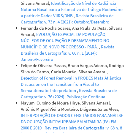
Silvana Amaral,
Identificação de Nível de Radiância
Noturna Basal para a Estimativa de Tráfego Rodoviário
a partir de Dados VIIRS/DNB
,
Revista Brasileira de
Cartografia: v. 73 n. 4 (2021): Outubro/Dezembro
Fernanda da Rocha Soares, Ana Paula Dal'Asta, Silvana
Amaral,
EVOLUÇÃO ESPACIAL DA POPULAÇÃO,
NÚCLEOS DE OCUPAÇÃO E DESMATAMENTO NO
MUNICÍPIO DE NOVO PROGRESSO - PARÁ.
,
Revista
Brasileira de Cartografia: v. 66 n. 1 (2014):
Janeiro/Fevereiro
Felipe de Oliveira Passos, Bruno Vargas Adorno, Rodrigo
Silva do Carmo, Carla Mourão, Silvana Amaral,
Detection of Forest Removal in PRODES Mata Atlântica:
Discussion on the Transition from Visual to
Semiautomatic Interpretation
,
Revista Brasileira de
Cartografia: v. 76 (2024): Publicação Contínua
Mayumi Cursino de Moura Hirye, Silvana Amaral,
Antônio Miguel Vieira Monteiro, Diógenes Salas Alves,
INTERPOLAÇÃO DE DADOS CENSITÁRIOS PARA ANÁLISE
DA OCUPAÇÃO INTRAURBANA EM ALTAMIRA (PA) EM
2000 E 2010
,
Revista Brasileira de Cartografia: v. 68 n. 8