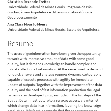
Conteúdo
Christian Rezende Freitas
Universidade Federal de Minas Gerais Programa de Pós-
do
Graduação em Arquitetura e Urbanismo Laboratório de
Geoprocessamento
artigo
Ana Clara Mourão Moura
principal
Universidade Federal de Minas Gerais, Escola de Arquitetura.
Resumo
The users of geoinformation have been given the opportunity
to work with impressive amount of data with some good
quality, but it demands knowledge to handle complex and
robust collection of information. At the same time the demand
for quick answers and analysis requires dynamic cartography
capable of execute processes with agility for immediate
update of outputs. Together with the improvement of the data
quality and the need of fast information production the legal
issues is also developed, progressing from the frst steps of the
Spatial Data Infrastructure to a services access, via internet,
which change data into information, favoring the knowledge
production. It is for this scenario that the paper presents as