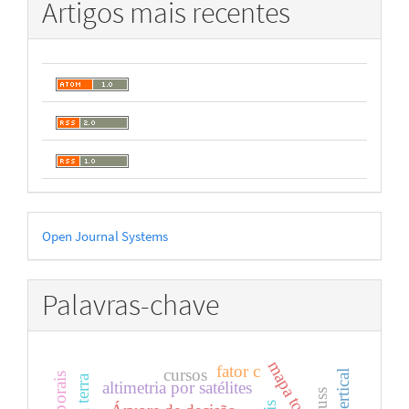
Artigos mais recentes
Desenvolvido
Open Journal Systems
por
Palavras-chave
fator c
cursos
altimetria por satélites
gauss