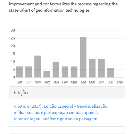
improvement and contextualizes the process regarding the
state-of-art of geoinformation technologies.
Downloads
Detalhes
Edição
do
v. 69 n. 8 (2017): Edição Especial – Geovisualização,
artigo
mídias sociais e participação cidadã: apoio à
representação, análise e gestão da paisagem