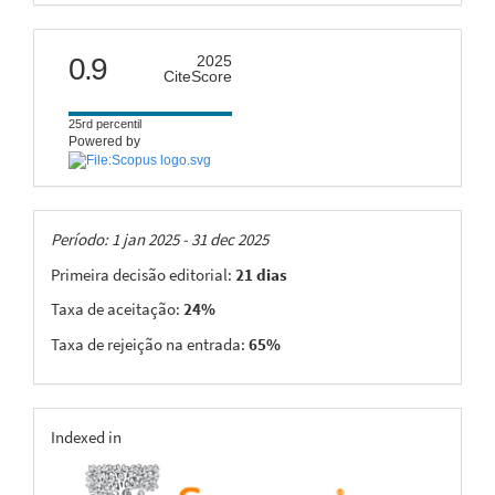
citescore
0.9
2025
CiteScore
25rd percentil
Powered by
Taxas
Período: 1 jan 2025 - 31 dec 2025
Primeira decisão editorial:
21 dias
Taxa de aceitação:
24%
Taxa de rejeição na entrada:
65%
indexing
Indexed in