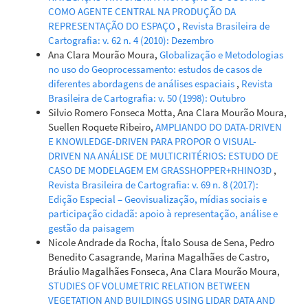
COMO AGENTE CENTRAL NA PRODUÇÃO DA
REPRESENTAÇÃO DO ESPAÇO
,
Revista Brasileira de
Cartografia: v. 62 n. 4 (2010): Dezembro
Ana Clara Mourão Moura,
Globalização e Metodologias
no uso do Geoprocessamento: estudos de casos de
diferentes abordagens de análises espaciais
,
Revista
Brasileira de Cartografia: v. 50 (1998): Outubro
Silvio Romero Fonseca Motta, Ana Clara Mourão Moura,
Suellen Roquete Ribeiro,
AMPLIANDO DO DATA-DRIVEN
E KNOWLEDGE-DRIVEN PARA PROPOR O VISUAL-
DRIVEN NA ANÁLISE DE MULTICRITÉRIOS: ESTUDO DE
CASO DE MODELAGEM EM GRASSHOPPER+RHINO3D
,
Revista Brasileira de Cartografia: v. 69 n. 8 (2017):
Edição Especial – Geovisualização, mídias sociais e
participação cidadã: apoio à representação, análise e
gestão da paisagem
Nicole Andrade da Rocha, Ítalo Sousa de Sena, Pedro
Benedito Casagrande, Marina Magalhães de Castro,
Bráulio Magalhães Fonseca, Ana Clara Mourão Moura,
STUDIES OF VOLUMETRIC RELATION BETWEEN
VEGETATION AND BUILDINGS USING LIDAR DATA AND