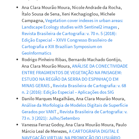
Ana Clara Mourão Moura, Nicole Andrade da Rocha,
Ítalo Sousa de Sena, Xeni Kechagioglou, Michele
Campagna,
Vegetation cover indexes in urban areas:
Landscape Ecology studies with Sentinel2 images
,
Revista Brasileira de Cartografia: v. 70 n. 5 (2018):
Edição Especial – XXVII Congresso Brasileiro de
Cartografia e XIX Brazilian Symposium on
GeoInformatics
Rodrigo Pinheiro Ribas, Bernardo Machado Gontijo,
Ana Clara Mourão Moura,
ANÁLISE DA CONECTIVIDADE
ENTRE FRAGMENTOS DE VEGETAÇÃO NA PAISAGEM:
ESTUDO NA REGIÃO DA SERRA DO ESPINHAÇO EM
MINAS GERAIS
,
Revista Brasileira de Cartografia: v. 68
n. 2 (2016): Edição Especial – Aplicações dos SIG
Danilo Marques Magalhães, Ana Clara Mourão Moura,
Análise da Morfologia de Modelos Digitais de Superfície
Gerados por VANT
,
Revista Brasileira de Cartografia: v.
73 n. 3 (2021): Julho/Setembro
Vanessa Ferraz Godoy, Ana Clara Mourão Moura, Paulo
Márcio Leal de Menezes,
A CARTOGRAFIA DIGITAL E
NAVEGAÇÃO VIRTUAL NA PROMOÇÃO DO USUÁRIO