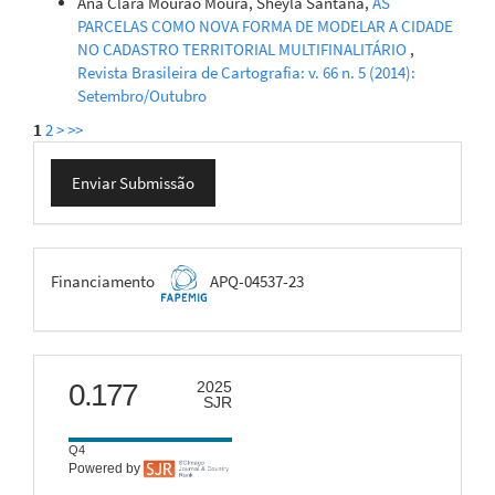
Ana Clara Mourão Moura, Sheyla Santana,
AS
PARCELAS COMO NOVA FORMA DE MODELAR A CIDADE
NO CADASTRO TERRITORIAL MULTIFINALITÁRIO
,
Revista Brasileira de Cartografia: v. 66 n. 5 (2014):
Setembro/Outubro
1
2
>
>>
Enviar
Enviar Submissão
Submissão
FAPEMIG
Financiamento
APQ-04537-23
scimago
0.177
2025
SJR
Q4
Powered by