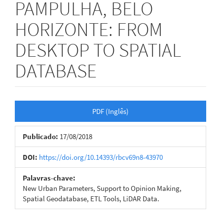
PAMPULHA, BELO
HORIZONTE: FROM
DESKTOP TO SPATIAL
DATABASE
Barra
PDF (Inglês)
lateral
Publicado:
17/08/2018
de
artigos
DOI:
https://doi.org/10.14393/rbcv69n8-43970
Palavras-chave:
New Urban Parameters, Support to Opinion Making,
Spatial Geodatabase, ETL Tools, LiDAR Data.