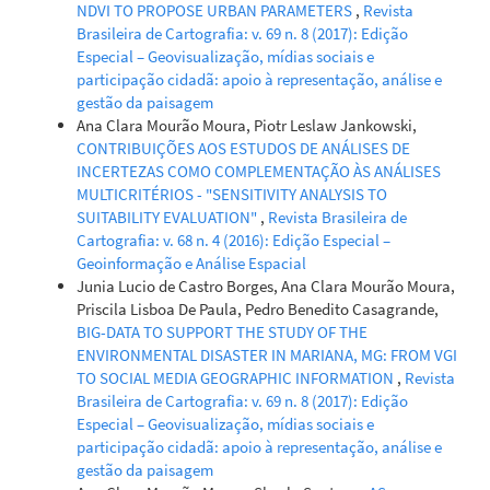
NDVI TO PROPOSE URBAN PARAMETERS
,
Revista
Brasileira de Cartografia: v. 69 n. 8 (2017): Edição
Especial – Geovisualização, mídias sociais e
participação cidadã: apoio à representação, análise e
gestão da paisagem
Ana Clara Mourão Moura, Piotr Leslaw Jankowski,
CONTRIBUIÇÕES AOS ESTUDOS DE ANÁLISES DE
INCERTEZAS COMO COMPLEMENTAÇÃO ÀS ANÁLISES
MULTICRITÉRIOS - "SENSITIVITY ANALYSIS TO
SUITABILITY EVALUATION"
,
Revista Brasileira de
Cartografia: v. 68 n. 4 (2016): Edição Especial –
Geoinformação e Análise Espacial
Junia Lucio de Castro Borges, Ana Clara Mourão Moura,
Priscila Lisboa De Paula, Pedro Benedito Casagrande,
BIG-DATA TO SUPPORT THE STUDY OF THE
ENVIRONMENTAL DISASTER IN MARIANA, MG: FROM VGI
TO SOCIAL MEDIA GEOGRAPHIC INFORMATION
,
Revista
Brasileira de Cartografia: v. 69 n. 8 (2017): Edição
Especial – Geovisualização, mídias sociais e
participação cidadã: apoio à representação, análise e
gestão da paisagem