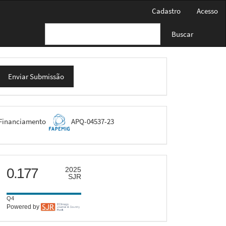
Cadastro
Acesso
Buscar
nviar
Enviar Submissão
ubmissão
FAPEMIG
Financiamento
APQ-04537-23
scimago
0.177
2025
SJR
Q4
Powered by