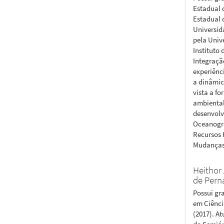
Estadual 
Estadual 
Universid
pela Unive
Instituto
Integraçã
experiênc
a dinâmic
vista a f
ambiental
desenvolv
Oceanogra
Recursos 
Mudanças 
Heithor
de Per
Possui gr
em Ciênci
(2017). A