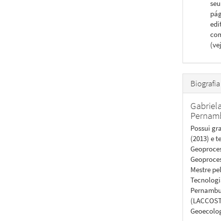
seu
pág
edi
com
(ve
Biografia
Gabriel
Pernam
Possui gr
(2013) e 
Geoproces
Geoproces
Mestre pe
Tecnologi
Pernambuc
(LACCOST/
Geoecolog