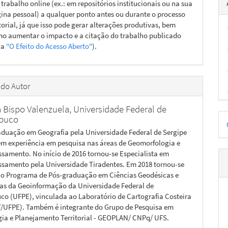
 trabalho online (ex.: em repositórios institucionais ou na sua
ina pessoal) a qualquer ponto antes ou durante o processo
torial, já que isso pode gerar alterações produtivas, bem
o aumentar o impacto e a citação do trabalho publicado
ja
"O Efeito do Acesso Aberto"
).
 do Autor
a Bispo Valenzuela,
Universidade Federal de
D
buco
aduação em Geografia pela Universidade Federal de Sergipe
p
tem experiência em pesquisa nas áreas de Geomorfologia e
samento. No início de 2016 tornou-se Especialista em
samento pela Universidade Tiradentes. Em 2018 tornou-se
lo Programa de Pós-graduação em Ciências Geodésicas e
as da Geoinformação da Universidade Federal de
o (UFPE), vinculada ao Laboratório de Cartografia Costeira
UFPE). Também é integrante do Grupo de Pesquisa em
ia e Planejamento Territorial - GEOPLAN/ CNPq/ UFS.