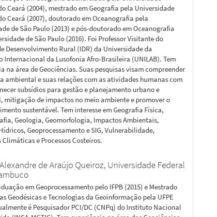
do Ceará (2004), mestrado em Geografia pela Universidade
do Ceará (2007), doutorado em Oceanografia pela
ade de São Paulo (2013) e pós-doutorado em Oceanografia
rsidade de São Paulo (2016). Foi Professor Visitante do
 de Desenvolvimento Rural (IDR) da Universidade da
o Internacional da Lusofonia Afro-Brasileira (UNILAB). Tem
ia na área de Geociências. Suas pesquisas visam compreender
a ambiental e suas relações com as atividades humanas com
ornecer subsídios para gestão e planejamento urbano e
, mitigação de impactos no meio ambiente e promover o
imento sustentável. Tem interesse em Geografia Física,
fia, Geologia, Geomorfologia, Impactos Ambientais,
Hídricos, Geoprocessamento e SIG, Vulnerabilidade,
Climáticas e Processos Costeiros.
 Alexandre de Araújo Queiroz,
Universidade Federal
nambuco
aduação em Geoprocessamento pelo IFPB (2015) e Mestrado
as Geodésicas e Tecnologias da Geoinformação pela UFPE
tualmente é Pesquisador PCI/DC (CNPq) do Instituto Nacional