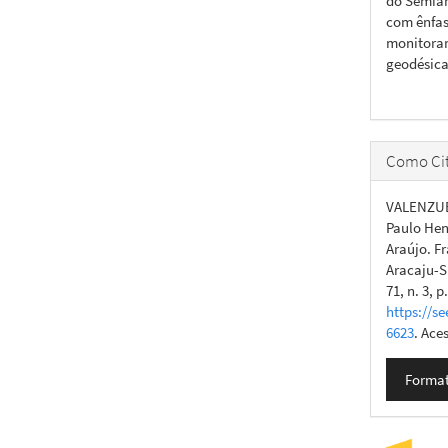
do Semiár
com ênfas
monitora
geodésica
Como Cit
VALENZUE
Paulo Hen
Araújo. F
Aracaju-S
71, n. 3, 
https://se
6623
. Ace
Format