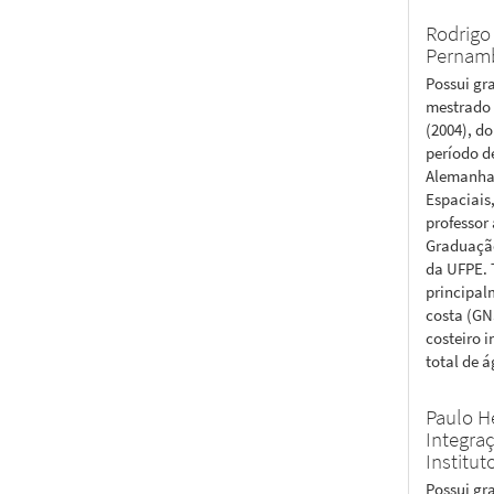
Rodrigo
Pernam
Possui gr
mestrado 
(2004), d
período de
Alemanha 
Espaciais,
professor
Graduação
da UFPE. 
principal
costa (GN
costeiro 
total de 
Paulo H
Integraç
Institu
Possui gr