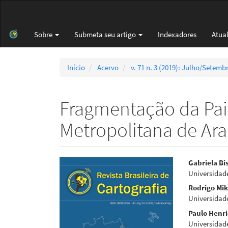
Navegação
Principal
Conteúdo
Sobre
Submeta seu artigo
Indexadores
Atua
principal
Barra
Lateral
Início
Acervo
v. 71 n. 3 (2019): Julho/Setemb
Fragmentação da Pa
Metropolitana de Ara
Barra
Cont
Gabriela Bi
Universidad
lateral
do
Rodrigo Mi
de
artigo
Universidad
Paulo Henr
artigos
princi
Universidade