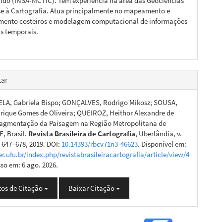
ido (INSA-MCTIC). Tem experiência na área das Geociências
e à Cartografia. Atua principalmente no mapeamento e
mento costeiros e modelagem computacional de informações
s temporais.
ar
LA, Gabriela Bispo; GONÇALVES, Rodrigo Mikosz; SOUSA,
rique Gomes de Oliveira; QUEIROZ, Heithor Alexandre de
ragmentação da Paisagem na Região Metropolitana de
E, Brasil.
Revista Brasileira de Cartografia
, Uberlândia, v.
p. 647–678, 2019. DOI:
10.14393/rbcv71n3-46623
. Disponível em:
er.ufu.br/index.php/revistabrasileiracartografia/article/view/4
sso em: 6 ago. 2026.
os de Citação
Baixar Citação