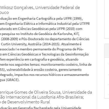
 Mikosz Gonçalves,
Universidade Federal de
buco
aduação em Engenharia Cartográfica pela UFPR (1999),
em Engenharia Elétrica e Informática Industrial pela UTFPR
outorado em Ciências Geodésicas pela UFPR (2010) com
 pesquisa no Instituto de Geodésia de Karlsruhe, KIT,
(2008-2009) e Pós-Doutorado no departamento de Ciências
 Curtin University, Austrália (2014-2015). Atualmente é
 associado I e membro permanente do Programa de Pós-
 em Ciências Geodésicas e Tecnologias da Geoinformação
Tem experiência em cartografia e geodésia, atuando
mente nos seguintes temas: monitoramento costeiro, linha de
SS), vulnerabilidade à erosão costeira, gerenciamento
integrado, impactos nos recursos hídricos e armazenamento
água (GRACE).
enrique Gomes de Oliveira Sousa,
Universidade da
ão Internacional da Lusofonia Afro-Brasileira;
to de Desenvolvimento Rural
aduação em Geografia Bacharelado pela Universidade