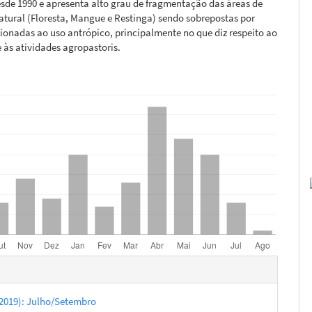
sde 1990 e apresenta alto grau de fragmentação das áreas de
tural (Floresta, Mangue e Restinga) sendo sobrepostas por
cionadas ao uso antrópico, principalmente no que diz respeito ao
 às atividades agropastoris.
hes
 (2019): Julho/Setembro