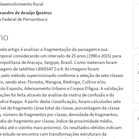
 Desenvolvimento Rural
xandre de Araújo Queiroz
e Federal de Pernambuco
mo
este artigo é analisar a fragmentação da paisagem e sua
poral considerando um intervalo de 25 anos (1990 e 2015) para
ropolitana de Aracaju, Sergipe, Brasil. Como materiais foram
magens de satélites LANDSAT 5 e 8. As imagens foram
s pelo método supervisionado conforme a seleção de sete classes
lo, sendo elas: Floresta, Mangue, Restinga, Cultivo e/ou
olo Exposto, Adensamento Urbano e Corpos D’Água. A validação
cações foi feita através da análise da matriz de confusão e do
ndice Kappa. A partir desta classificação, foram calculadas sete
ível de fragmento (área total da classe, porcentagem da classe
, número de fragmentos por classe, densidade de fragmentos,
io do fragmento por classe, índice de proximidade médio,
dia até o vizinho mais próximo). Os resultados obtidos indicam
e estudo se encontra com transformações estruturais da