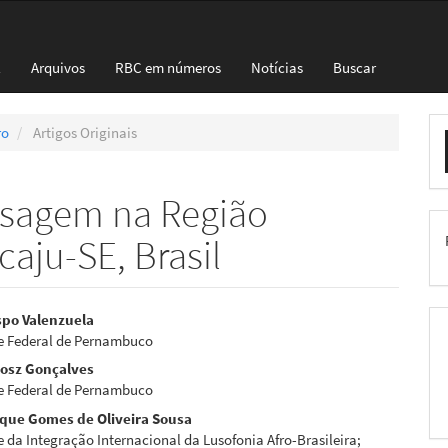
l
Arquivos
RBC em números
Notícias
Buscar
E
ro
Artigos Originais
S
isagem na Região
caju-SE, Brasil
eúdo
spo Valenzuela
e Federal de Pernambuco
kosz Gonçalves
e Federal de Pernambuco
ique Gomes de Oliveira Sousa
pal
 da Integração Internacional da Lusofonia Afro-Brasileira;