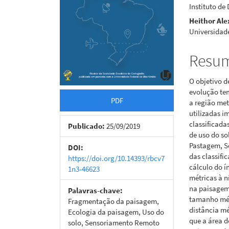
Instituto de
Heithor Ale
Universidad
Resu
O objetivo d
evolução tem
PDF
a região met
utilizadas i
classificada
Publicado:
25/09/2019
de uso do so
Pastagem, S
DOI:
das classifi
https://doi.org/10.14393/rbcv7
cálculo do í
1n3-46623
métricas à n
na paisagem
Palavras-chave:
tamanho méd
Fragmentação da paisagem,
distância mé
Ecologia da paisagem, Uso do
que a área d
solo, Sensoriamento Remoto