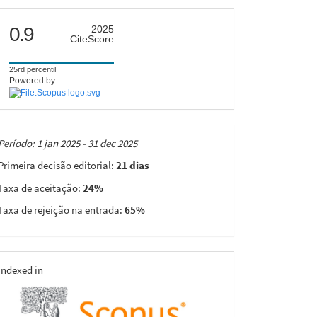
citescore
0.9
2025
CiteScore
25rd percentil
Powered by
Taxas
Período: 1 jan 2025 - 31 dec 2025
Primeira decisão editorial:
21 dias
Taxa de aceitação:
24%
Taxa de rejeição na entrada:
65%
indexing
Indexed in