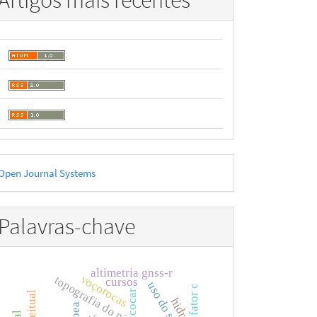
Artigos mais recentes
esenvolvido
Open Journal Systems
or
Palavras-chave
altimetria gnss-r
voçorocas
cursos
uso do solo
fator c
cocar
oea