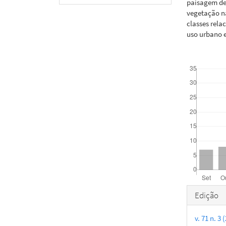
paisagem de
vegetação na
classes rela
uso urbano e
Downloads
Detal
Edição
do
v. 71 n. 3