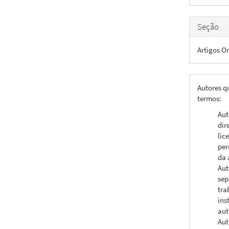
artigo
Seção
Artigos Or
Autores q
termos:
Aut
dir
lic
per
da 
Aut
sep
tra
ins
aut
Aut